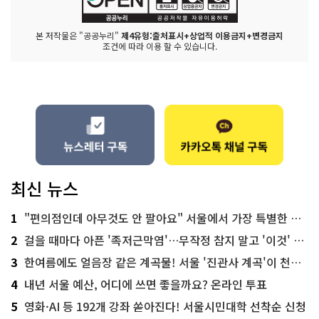
본 저작물은 "공공누리"
제4유형:출처표시+상업적 이용금지+변경금지
조건에 따라 이용 할 수 있습니다.
최신 뉴스
1
"편의점인데 아무것도 안 팔아요" 서울에서 가장 특별한 편의점의 정체
2
걸을 때마다 아픈 '족저근막염'…무작정 참지 말고 '이것' 해보세요!
3
한여름에도 얼음장 같은 계곡물! 서울 '진관사 계곡'이 천국이네~
4
내년 서울 예산, 어디에 쓰면 좋을까요? 온라인 투표
5
영화·AI 등 192개 강좌 쏟아진다! 서울시민대학 선착순 신청