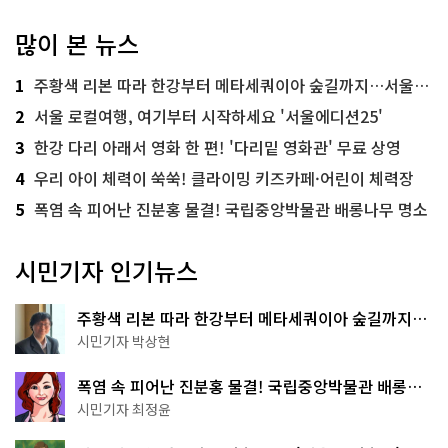
많이 본 뉴스
1
주황색 리본 따라 한강부터 메타세쿼이아 숲길까지…서울둘레길 15코스
2
서울 로컬여행, 여기부터 시작하세요 '서울에디션25'
3
한강 다리 아래서 영화 한 편! '다리밑 영화관' 무료 상영
4
우리 아이 체력이 쑥쑥! 클라이밍 키즈카페·어린이 체력장
5
폭염 속 피어난 진분홍 물결! 국립중앙박물관 배롱나무 명소
시민기자 인기뉴스
주황색 리본 따라 한강부터 메타세쿼이아 숲길까지…
서울둘레길 15코스
시민기자 박상현
폭염 속 피어난 진분홍 물결! 국립중앙박물관 배롱나
무 명소
시민기자 최정윤