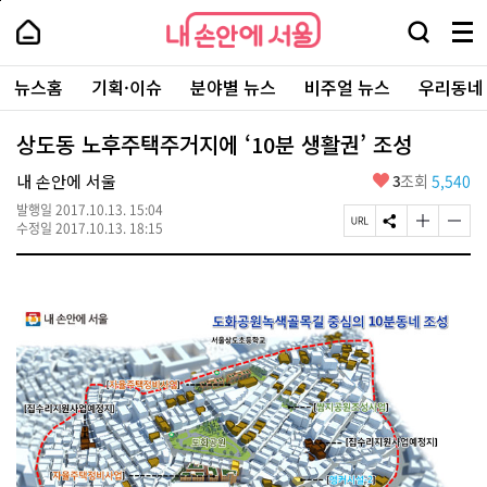
본
페
내
문
이
내
손
검
메
바
지
손
안
색
뉴
로
상
안
주
에
창
전
가
단
에
뉴스홈
기획·이슈
분야별 뉴스
비주얼 뉴스
우리동네
요
서
열
체
기
으
서
서
울
기
보
로
울
비
기
이
-
상도동 노후주택주거지에 ‘10분 생활권’ 조성
스
동
서
바
울
좋
내 손안에 서울
3
조회
5,540
로
시
아
가
대
발행일
2017.10.13. 15:04
요
기
페
S
글
글
표
수정일
2017.10.13. 18:15
이
N
자
자
소
지
S
크
크
통
U
공
기
기
포
R
유
크
작
털
L
하
게
게
복
기
변
변
사
경
경
하
하
기
기