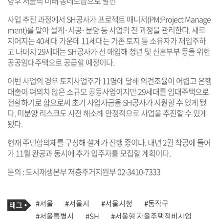
향후 서울의 미래 동네모습으로 발전
사업 추진 과정에서 SH공사가 프로젝트 매니저(PM:Project Manage
ment)를 맡아 설계·시공·분양 등 사업의 전 과정을 관리한다. 새로
지어지는 40세대 가운데 11세대는 기존 토지 등 소유자가 재입주하
고 나머지 29세대는 SH공사가 선 매입해 청년 및 신혼부부 등을 위한
공공임대주택으로 공급할 예정이다.
이번 사업의 경우 토지사업주가 11명에 달해 의견조율이 어렵고 은행
대출이 여의치 않은 소규모 공동사업이지만 29세대를 임대주택으로
전환하기로 함으로써 초기 사업자금을 SH공사가 지원할 수 있게 됐
다. 미분양 리스크도 사전 해소해 안정적으로 사업을 추진할 수 있게
됐다.
현재 주민합의체를 구성해 설계가 진행 중이다. 내년 2월 착공에 들어
가 11월 완공과 동시에 추가 입주자를 모집할 계획이다.
문의 : 도시재생본부 저층주거지원부 02-3410-7333
기
태
#서울
#서울시
#서울시청
#동작구
사
그
관
#서울특별시
#SH
#서울형 자율주택정비사업