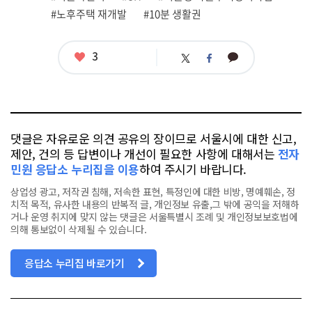
련
#노후주택 재개발
#10분 생활권
태
그
좋
3
카
트
페
아
카
위
이
요
오
터
스
톡
북
댓글은 자유로운 의견 공유의 장이므로 서울시에 대한 신고,
제안, 건의 등 답변이나 개선이 필요한 사항에 대해서는
전자
민원 응답소 누리집을 이용
하여 주시기 바랍니다.
상업성 광고, 저작권 침해, 저속한 표현, 특정인에 대한 비방, 명예훼손, 정
치적 목적, 유사한 내용의 반복적 글, 개인정보 유출,그 밖에 공익을 저해하
거나 운영 취지에 맞지 않는 댓글은 서울특별시 조례 및 개인정보보호법에
의해 통보없이 삭제될 수 있습니다.
응답소 누리집 바로가기