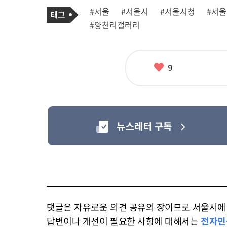
기
태
#서울
#서울시
#서울시청
#서
사
그
관
#양천리갤러리
련
태
그
좋
9
아
요
댓글은 자유로운 의견 공유의 장이므로 서울시에 대
답변이나 개선이 필요한 사항에 대해서는
전자민