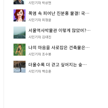
시민기자 박상현
폭염 속 피어난 진분홍 물결! 국립중앙박물관 배롱나무 명소
시민기자 최정윤
서울역사박물관 이렇게 많았어? 주말마다 한 곳씩 떠나는 역사 산책
시민기자 김대진
나의 마음을 사로잡은 건축물은? '서울시 건축상' 수상작 공개!
시민기자 조수봉
더울수록 더 걷고 싶어지는 숲길! 서울둘레길 '아차산 코스'
시민기자 백승훈