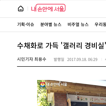
본
페
문
이
뉴
바
지
스
로
상
룸
가
단
뉴
기
으
스
로
기획·이슈
분야별 뉴스
비주얼 뉴스
우리동
주
이
요
동
서
비
스
수채화로 가득 '갤러리 경비실'
바
로
가
기
시민기자 최용수
발행일
2017.09.18. 06:29