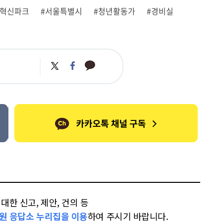
울혁신파크
#서울특별시
#청년활동가
#경비실
카
트
페
카
위
이
오
터
스
톡
북
한 신고, 제안, 건의 등
원 응답소 누리집을 이용
하여 주시기 바랍니다.