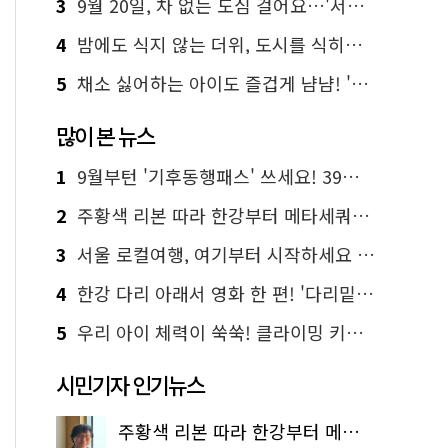
3
9월 20일, 차 없는 도심 걸어요…'서울 걷자 페스티벌' 선착순 5천명
4
밤에도 식지 않는 더위, 도시를 식히는 시원한 해법은?
5
채소 싫어하는 아이도 즐겁게 냠냠! '찾아가는 서울시 식생활 교육' 현장
많이 본 뉴스
1
9월부턴 '기후동행패스' 쓰세요! 39세까지 청년 혜택
2
주황색 리본 따라 한강부터 메타세쿼이아 숲길까지…서울둘레길 15코스
3
서울 로컬여행, 여기부터 시작하세요 '서울에디션25'
4
한강 다리 아래서 영화 한 편! '다리밑 영화관' 무료 상영
5
우리 아이 체력이 쑥쑥! 클라이밍 키즈카페·어린이 체력장
시민기자 인기뉴스
주황색 리본 따라 한강부터 메타세쿼이아 숲길까지…서울둘레길 15코스