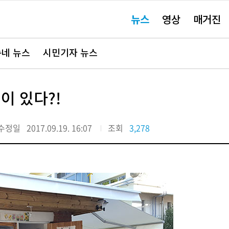
주
뉴스
영상
매거진
요
서
비
스
바
네 뉴스
시민기자 뉴스
로
가
기"
이 있다?!
수정일
2017.09.19. 16:07
조회
3,278