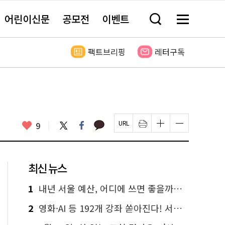
어린이신문
공모전
이벤트
검
메
색
뉴
창
전
열
체
팩트브리핑
레터구독
기
보
기
카
좋
트
페
9
페
인
글
글
카
위
이
아
이
쇄
자
자
오
터
스
요
지
하
크
크
톡
북
U
기
기
기
R
새
크
작
L
창
게
게
최신 뉴스
복
열
변
변
사
림
경
경
하
하
1
내년 서울 예산, 어디에 쓰면 좋을까요? 온라인 투표
기
기
2
영화·AI 등 192개 강좌 쏟아진다! 서울시민대학 선착순 신청