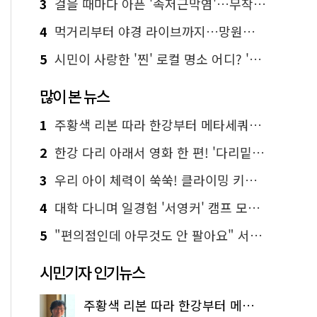
3
걸을 때마다 아픈 '족저근막염'…무작정 참지 말고 '이것' 해보세요!
4
먹거리부터 야경 라이브까지…망원한강공원 알짜 코스
5
시민이 사랑한 '찐' 로컬 명소 어디? '서울에디션25' 추천 코스
많이 본 뉴스
1
주황색 리본 따라 한강부터 메타세쿼이아 숲길까지…서울둘레길 15코스
2
한강 다리 아래서 영화 한 편! '다리밑 영화관' 무료 상영
3
우리 아이 체력이 쑥쑥! 클라이밍 키즈카페·어린이 체력장
4
대학 다니며 일경험 '서영커' 캠프 모집…전액 무료
5
"편의점인데 아무것도 안 팔아요" 서울에서 가장 특별한 편의점의 정체
시민기자 인기뉴스
주황색 리본 따라 한강부터 메타세쿼이아 숲길까지…서울둘레길 15코스