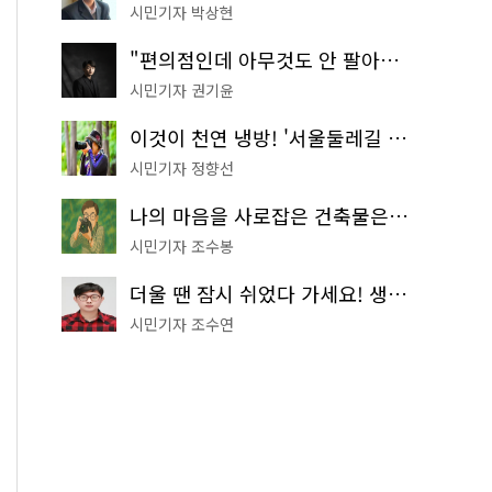
시민기자 박상현
"편의점인데 아무것도 안 팔아요" 서울에서 가장 특별한 편의점의 정체
시민기자 권기윤
이것이 천연 냉방! '서울둘레길 9코스'로 숲속 피서 떠나볼까
시민기자 정향선
나의 마음을 사로잡은 건축물은? '서울시 건축상' 수상작 공개!
시민기자 조수봉
더울 땐 잠시 쉬었다 가세요! 생수 냉장고부터 해피소·무더위쉼터까지
시민기자 조수연