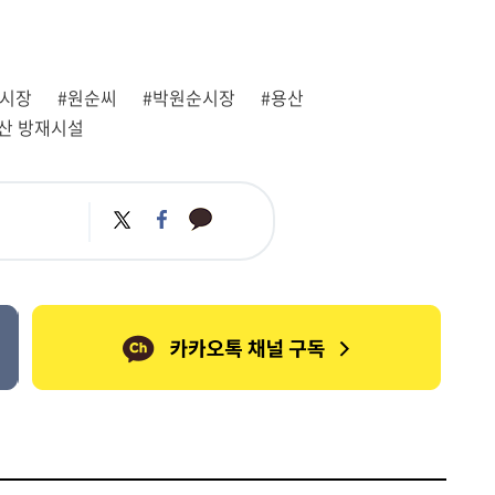
울시장
#원순씨
#박원순시장
#용산
산 방재시설
카
트
페
카
위
이
오
터
스
톡
북