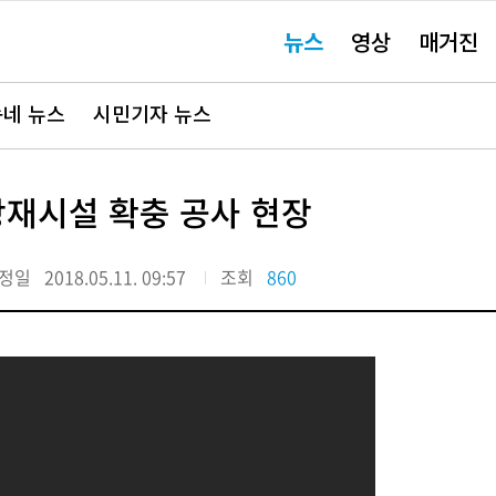
주
뉴스
영상
매거진
요
서
비
스
바
네 뉴스
시민기자 뉴스
로
가
기"
방재시설 확충 공사 현장
정일
2018.05.11. 09:57
조회
860