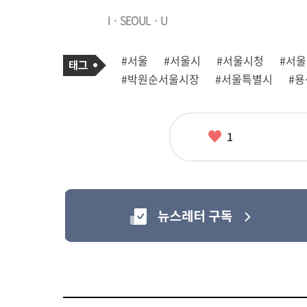
I · SEOUL · U
기
태
#서울
#서울시
#서울시청
#서
사
그
관
#박원순서울시장
#서울특별시
#용
련
태
그
좋
1
아
요