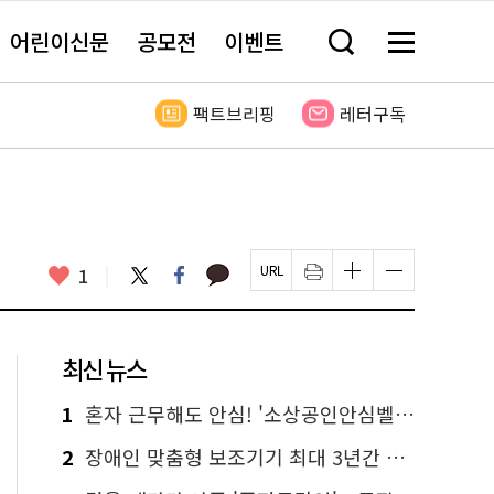
어린이신문
공모전
이벤트
검
메
색
뉴
창
전
열
체
팩트브리핑
레터구독
기
보
기
카
좋
트
페
1
페
인
글
글
카
위
이
아
이
쇄
자
자
오
터
스
요
지
하
크
크
톡
북
U
기
기
기
R
새
크
작
L
창
게
게
최신 뉴스
복
열
변
변
사
림
경
경
하
하
1
혼자 근무해도 안심! '소상공인안심벨' 신청하세요
기
기
2
장애인 맞춤형 보조기기 최대 3년간 무상 대여…삶의 질 높인다