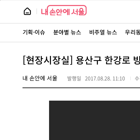
본
페
문
이
뉴
바
지
스
로
상
룸
가
단
뉴
기
으
스
로
기획·이슈
분야별 뉴스
비주얼 뉴스
우리동
주
이
요
동
서
비
스
[현장시장실] 용산구 한강로 
바
로
가
기
내 손안에 서울
발행일
2017.08.28. 11:10
수