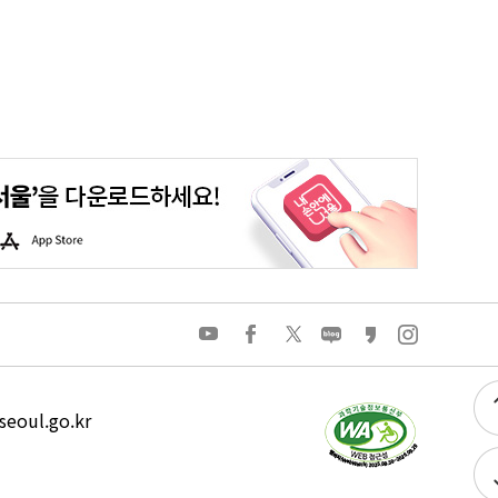
울맵
온라인시장실
시민참여예산
여론조사
엠보팅
A
p
p
S
t
o
유
페
트
네
카
인
r
튜
이
위
이
카
스
e
브
스
터
버
오
타
북
블
스
그
로
토
램
그
리
eoul.go.kr