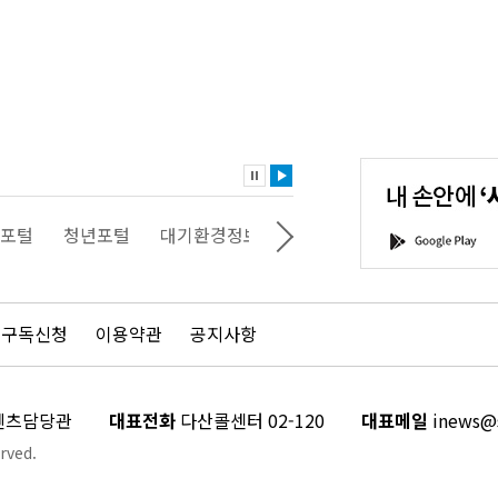
내
손
안
에
'서
포털
청년포털
대기환경정보
에코마일리지
스마트서
G
울'을
o
다
o
운
g
로
l
드
e
 구독신청
이용약관
공지사항
하
P
세
l
요!
a
y
콘텐츠담당관
대표전화
다산콜센터 02-120
대표메일
inews@s
rved.