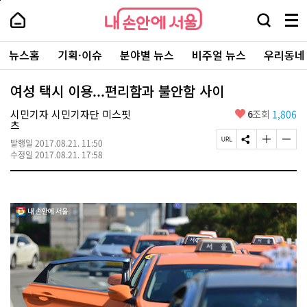
본
페
내
문
이
내
손
검
메
바
지
손
안
색
뉴
로
상
안
주
에
창
전
가
단
에
뉴스홈
기획·이슈
분야별 뉴스
비주얼 뉴스
우리동네
요
서
열
체
기
으
서
서
울
기
보
로
울
비
기
이
-
여성 택시 이용...편리함과 불안함 사이
스
동
서
바
울
좋
시민기자 시민기자단 미스핏
6
조회
1,806
로
시
아
츠
가
대
요
기
페
S
글
글
표
발행일
2017.08.21. 11:50
이
N
자
자
소
수정일
2017.08.21. 17:58
지
S
크
크
통
U
공
기
기
포
R
유
크
작
털
L
하
게
게
복
기
변
변
사
경
경
하
하
기
기