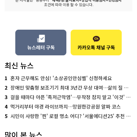
조건에 따라 이용 할 수 있습니다.
최신 뉴스
1
혼자 근무해도 안심! '소상공인안심벨' 신청하세요
2
장애인 맞춤형 보조기기 최대 3년간 무상 대여…삶의 질 높인다
3
걸을 때마다 아픈 '족저근막염'…무작정 참지 말고 '이것' 해보세요!
4
먹거리부터 야경 라이브까지…망원한강공원 알짜 코스
5
시민이 사랑한 '찐' 로컬 명소 어디? '서울에디션25' 추천 코스
많이 본 뉴스