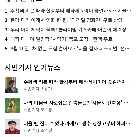
1
주황색 리본 따라 한강부터 메타세쿼이아 숲길까지…서울둘레길 15코스
2
한강 다리 아래서 영화 한 편! '다리밑 영화관' 무료 상영
3
우리 아이 체력이 쑥쑥! 클라이밍 키즈카페·어린이 체력장
4
대학 다니며 일경험 '서영커' 캠프 모집…전액 무료
5
9월 20일, 차 없는 도심 걸어요…'서울 걷자 페스티벌' 선착순 5천명
시민기자 인기뉴스
주황색 리본 따라 한강부터 메타세쿼이아 숲길까지…
서울둘레길 15코스
시민기자 박상현
나의 마음을 사로잡은 건축물은? '서울시 건축상' 수
상작 공개!
시민기자 조수봉
더울 땐 잠시 쉬었다 가세요! 생수 냉장고부터 해피소
·무더위쉼터까지
시민기자 조수연