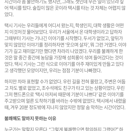
시간이라 좀 불안하기도 했지만, 그래도 셋인데 무슨 일이 있으랴 싶
어 택시를 탔다. 술집이 많은 곳이라 택시를 타는 것 자체는 어렵지 않
았다.
택시 기사는 우리들에게 어디서 왔는지, 학생인지, 대학 생활은 어떤
지 이것저것 물어보았다. 우리가 서울에서 온 대학생이라고 답하자
그때부터 기사는 기나긴 이야기를 시작했다. 두서가 없었고, 앞뒤가
맞지 않았던 이야기를 정리하자면 ‘웃으며 살자’, 뭐 그런 거였다. 이야
기가 길고 재미없기만 했다면 차라리 나았겠다. 우리를 불쾌하게 한
것은 말 중간 중간에 농담을 가장해 성희롱이 섞여 들어갔다는 것이
었다. 택시 기사는 그런 식으로 이야기를 아주 재미있게 만들고 있다
고 생각했던 모양이지만, 우리는 점점 기분이 나빠졌다.
하지만 차마 표현할 수가 없었다. 우린 길을 전혀 몰랐고, 주변은 어둡
고 차도 별로 없었고, 조수석에도 친구가 타고 있는 상황이었다. 우린
그저 핸드폰으로 ‘택시 아저씨 때문에 기분이 나쁘다’ 같은 이야기를
주고받으며 얼른 도착하기를 바라는 수밖에 없었다. 택시에서 내렸을
때, 겨우 20분 정도밖에 지나지 않았지만 정말 숨 막히는 시간이었다.
불쾌해도 말하지 못하는 이유
누군가는 말할지 모른다. “그렇게 불쾌했으면 항의하지 그랬어?” 하