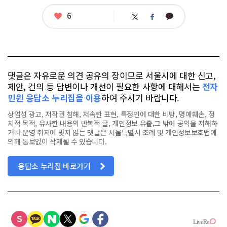
좋
6
카
트
페
아
카
위
이
요
오
터
스
톡
북
댓글은 자유로운 의견 공유의 장이므로 서울시에 대한 신고,
제안, 건의 등 답변이나 개선이 필요한 사항에 대해서는
전자
민원 응답소 누리집을 이용
하여 주시기 바랍니다.
상업성 광고, 저작권 침해, 저속한 표현, 특정인에 대한 비방, 명예훼손, 정
치적 목적, 유사한 내용의 반복적 글, 개인정보 유출,그 밖에 공익을 저해하
거나 운영 취지에 맞지 않는 댓글은 서울특별시 조례 및 개인정보보호법에
의해 통보없이 삭제될 수 있습니다.
응답소 누리집 바로가기