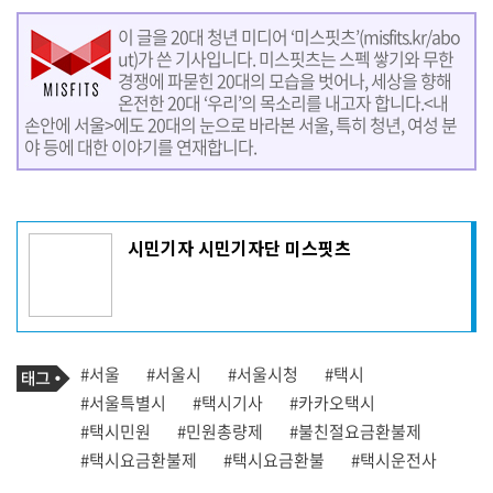
이 글을 20대 청년 미디어 ‘미스핏츠’(
misfits.kr/abo
ut
)가 쓴 기사입니다. 미스핏츠는 스펙 쌓기와 무한
경쟁에 파묻힌 20대의 모습을 벗어나, 세상을 향해
온전한 20대 ‘우리’의 목소리를 내고자 합니다.<내
손안에 서울>에도 20대의 눈으로 바라본 서울, 특히 청년, 여성 분
야 등에 대한 이야기를 연재합니다.
기
시민기자 시민기자단 미스핏츠
사
작
성
자
프
로
기
필
태
#서울
#서울시
#서울시청
#택시
사
그
관
#서울특별시
#택시기사
#카카오택시
련
#택시민원
#민원총량제
#불친절요금환불제
태
그
#택시요금환불제
#택시요금환불
#택시운전사