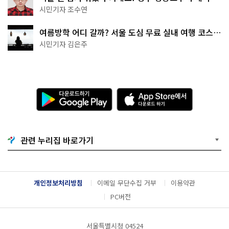
·무더위쉼터까지
시민기자 조수연
여름방학 어디 갈까? 서울 도심 무료 실내 여행 코스
추천
시민기자 김은주
다
A
운
p
로
p
드
S
하
t
기
o
관련 누리집 바로가기
G
r
o
e
o
에
g
서
l
다
개인정보처리방침
이메일 무단수집 거부
이용약관
e
운
P
로
PC버전
l
드
a
하
y
기
서울특별시청 04524