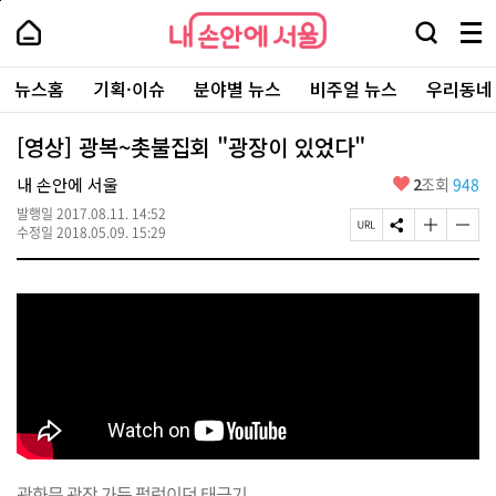
본
페
내
문
이
내
손
검
메
바
지
손
안
색
뉴
로
상
안
주
에
창
전
가
단
에
뉴스홈
기획·이슈
분야별 뉴스
비주얼 뉴스
우리동네
요
서
열
체
기
으
서
서
울
기
보
로
울
비
기
이
-
[영상] 광복~촛불집회 "광장이 있었다"
스
동
서
바
울
좋
내 손안에 서울
2
조회
948
로
시
아
가
대
발행일
2017.08.11. 14:52
요
기
페
S
글
글
표
수정일
2018.05.09. 15:29
이
N
자
자
소
지
S
크
크
통
U
공
기
기
포
R
유
크
작
털
L
하
게
게
복
기
변
변
사
경
경
하
하
기
기
광화문 광장 가득 펄럭이던 태극기