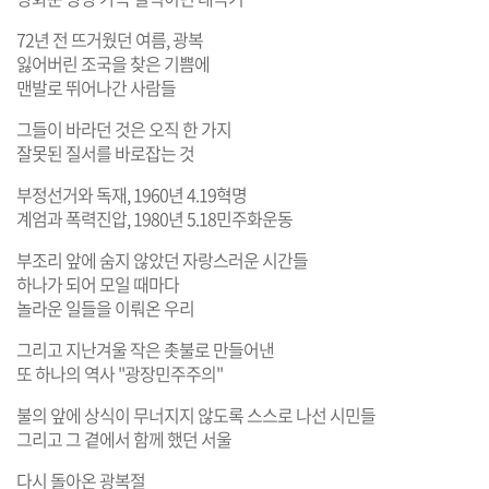
72년 전 뜨거웠던 여름, 광복
잃어버린 조국을 찾은 기쁨에
맨발로 뛰어나간 사람들
그들이 바라던 것은 오직 한 가지
잘못된 질서를 바로잡는 것
부정선거와 독재, 1960년 4.19혁명
계엄과 폭력진압, 1980년 5.18민주화운동
부조리 앞에 숨지 않았던 자랑스러운 시간들
하나가 되어 모일 때마다
놀라운 일들을 이뤄온 우리
그리고 지난겨울 작은 촛불로 만들어낸
또 하나의 역사 "광장민주주의"
불의 앞에 상식이 무너지지 않도록 스스로 나선 시민들
그리고 그 곁에서 함께 했던 서울
다시 돌아온 광복절