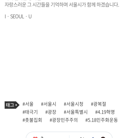
자랑스러운 그 시간들을 기억하며 서울시가 함께 하겠습니다.
I · SEOUL · U
기
태
#서울
#서울시
#서울시청
#광복절
사
그
관
#태극기
#광장
#서울특별시
#4.19혁명
련
#촛불집회
#광장민주주의
#5.18민주화운동
태
그