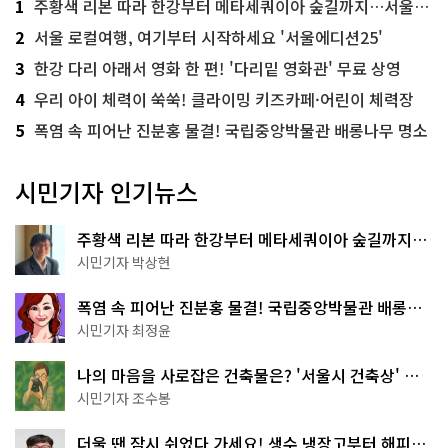
1
주황색 리본 따라 한강부터 메타세쿼이아 숲길까지…서울둘레길 15코스
2
서울 로컬여행, 여기부터 시작하세요 '서울에디션25'
3
한강 다리 아래서 영화 한 편! '다리밑 영화관' 무료 상영
4
우리 아이 체력이 쑥쑥! 클라이밍 키즈카페·어린이 체력장
5
폭염 속 피어난 진분홍 물결! 국립중앙박물관 배롱나무 명소
시민기자 인기뉴스
주황색 리본 따라 한강부터 메타세쿼이아 숲길까지…
서울둘레길 15코스
시민기자 박상현
폭염 속 피어난 진분홍 물결! 국립중앙박물관 배롱나
무 명소
시민기자 최정윤
나의 마음을 사로잡은 건축물은? '서울시 건축상' 수
상작 공개!
시민기자 조수봉
더울 땐 잠시 쉬었다 가세요! 생수 냉장고부터 해피소