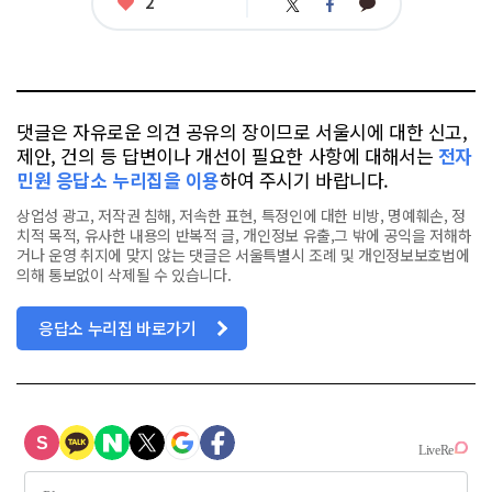
좋
2
카
트
페
아
카
위
이
요
오
터
스
톡
북
댓글은 자유로운 의견 공유의 장이므로 서울시에 대한 신고,
제안, 건의 등 답변이나 개선이 필요한 사항에 대해서는
전자
민원 응답소 누리집을 이용
하여 주시기 바랍니다.
상업성 광고, 저작권 침해, 저속한 표현, 특정인에 대한 비방, 명예훼손, 정
치적 목적, 유사한 내용의 반복적 글, 개인정보 유출,그 밖에 공익을 저해하
거나 운영 취지에 맞지 않는 댓글은 서울특별시 조례 및 개인정보보호법에
의해 통보없이 삭제될 수 있습니다.
응답소 누리집 바로가기