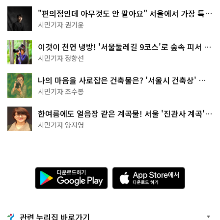
"편의점인데 아무것도 안 팔아요" 서울에서 가장 특별
한 편의점의 정체
시민기자 권기윤
이것이 천연 냉방! '서울둘레길 9코스'로 숲속 피서 떠
나볼까
시민기자 정향선
나의 마음을 사로잡은 건축물은? '서울시 건축상' 수
상작 공개!
시민기자 조수봉
한여름에도 얼음장 같은 계곡물! 서울 '진관사 계곡'이
천국이네~
시민기자 양지영
다
A
운
p
로
p
드
S
하
t
기
o
관련 누리집 바로가기