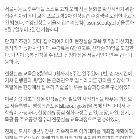
서울시는 노후주택을 스스로 고쳐 오래 사는 문화를 확산시키기 위한
집수리 아카데미 교육 프로그램 2차 현장실습 수강생을 모집한다고 7
일 밝혔다. 수강신청은 서울시 집수리닷컴(
jibsuri.seoul.go.kr
)을 통해
8월 7일부터 3일간 가능하다.
단 자격조건이 있다. 집수리아카데미 현장실습 교육 후 5일 이상 자원
봉사가 가능한 사람이다. 수강료는 6만원으로, 선착순 30명을 모집한
다. 가족이 중복 신청할 수 없고, 신청대상은 서울시민이면 누구나 가
능하다.
현장실습 교육은 8월부터 9월까지 8주간 일주일에 1번, 총 48시간에
거쳐 진행된다. 평일에는 온라인으로 집수리 이론 강좌를 수강하고
주말에는 현장에서 집수리 기술을 배우는 실습과정으로 구성하였다.
이론중심 기초과정은 현장실습에 필요한 사전지식을 배우는 과정으
로 서울특별시 평생학습포털(
sll.seoul.go.kr
)을 통해 언제 어디서나
학습이 가능하다. 현장실습 중심 심화과정은 단열, 도장, 타일, 전기,
목공 등 주요공정 집수리 전문실습 교육과정으로 편성하였다.
진희선 도시재생본부장은 “지속적으로 아카데미를 개최할 계획이며,
원하는 교육생들에 한해 자원봉사를 거쳐 일자리 창출까지 이어지도