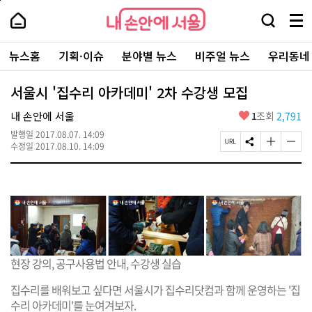
본
페
내
문
이
내
손
검
메
바
지
손
안
색
뉴
로
상
안
주
에
창
전
가
단
에
뉴스홈
기획·이슈
분야별 뉴스
비주얼 뉴스
우리동네
요
서
열
체
기
으
서
서
울
기
보
로
울
비
기
이
-
서울시 '집수리 아카데미' 2차 수강생 모집
스
동
서
바
울
좋
내 손안에 서울
1
조회
2,791
로
시
아
가
대
발행일
2017.08.07. 14:09
요
기
페
S
글
글
표
수정일
2017.08.10. 14:09
이
N
자
자
소
지
S
크
크
통
U
공
기
기
포
R
유
크
작
털
L
하
게
게
복
기
변
변
사
경
경
하
하
기
기
현장 강의, 공구사용법 안내, 수강생 실습
집수리를 배워보고 싶다면 서울시가 집수리닷컴과 함께 운영하는 '집
수리 아카데미'를 눈여겨보자.