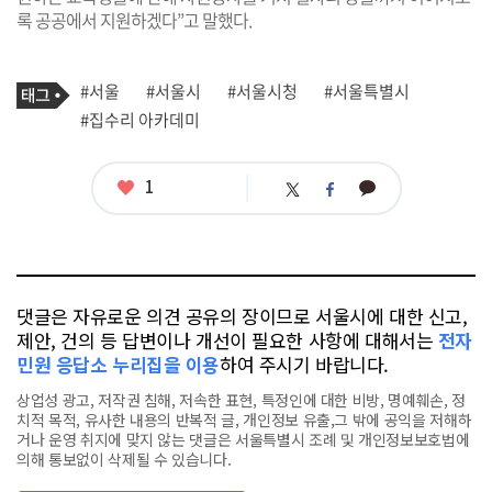
록 공공에서 지원하겠다”고 말했다.
기
태
#서울
#서울시
#서울시청
#서울특별시
사
그
관
#집수리 아카데미
련
태
그
좋
1
카
트
페
아
카
위
이
요
오
터
스
톡
북
댓글은 자유로운 의견 공유의 장이므로 서울시에 대한 신고,
제안, 건의 등 답변이나 개선이 필요한 사항에 대해서는
전자
민원 응답소 누리집을 이용
하여 주시기 바랍니다.
상업성 광고, 저작권 침해, 저속한 표현, 특정인에 대한 비방, 명예훼손, 정
치적 목적, 유사한 내용의 반복적 글, 개인정보 유출,그 밖에 공익을 저해하
거나 운영 취지에 맞지 않는 댓글은 서울특별시 조례 및 개인정보보호법에
의해 통보없이 삭제될 수 있습니다.