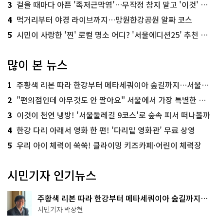
3
걸을 때마다 아픈 '족저근막염'…무작정 참지 말고 '이것' 해보세요!
4
먹거리부터 야경 라이브까지…망원한강공원 알짜 코스
5
시민이 사랑한 '찐' 로컬 명소 어디? '서울에디션25' 추천 코스
많이 본 뉴스
1
주황색 리본 따라 한강부터 메타세쿼이아 숲길까지…서울둘레길 15코스
2
"편의점인데 아무것도 안 팔아요" 서울에서 가장 특별한 편의점의 정체
3
이것이 천연 냉방! '서울둘레길 9코스'로 숲속 피서 떠나볼까
4
한강 다리 아래서 영화 한 편! '다리밑 영화관' 무료 상영
5
우리 아이 체력이 쑥쑥! 클라이밍 키즈카페·어린이 체력장
시민기자 인기뉴스
주황색 리본 따라 한강부터 메타세쿼이아 숲길까지…
서울둘레길 15코스
시민기자 박상현