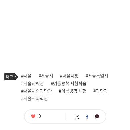
기
태
#서울
#서울시
#서울시청
#서울특별시
사
그
관
#서울과학관
#여름방학 체험학습
련
#서울시립과학관
#여름방학 체험
#과학과
태
그
#서울시과학관
좋
0
카
트
페
아
카
위
이
요
오
터
스