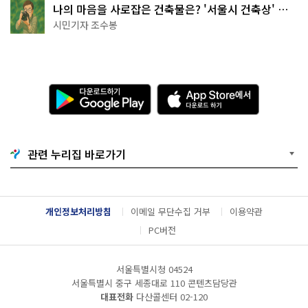
나의 마음을 사로잡은 건축물은? '서울시 건축상' 수
상작 공개!
시민기자 조수봉
다
A
운
p
로
p
드
S
하
t
기
o
관련 누리집 바로가기
G
r
o
e
o
에
g
서
l
다
개인정보처리방침
이메일 무단수집 거부
이용약관
e
운
P
로
PC버전
l
드
a
하
y
기
서울특별시청 04524
서울특별시 중구 세종대로 110 콘텐츠담당관
대표전화
다산콜센터
02-120