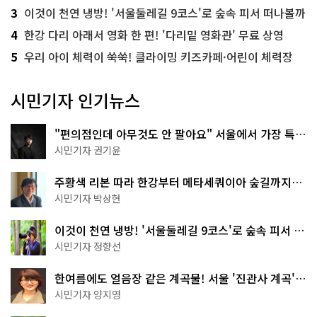
3
이것이 천연 냉방! '서울둘레길 9코스'로 숲속 피서 떠나볼까
4
한강 다리 아래서 영화 한 편! '다리밑 영화관' 무료 상영
5
우리 아이 체력이 쑥쑥! 클라이밍 키즈카페·어린이 체력장
시민기자 인기뉴스
"편의점인데 아무것도 안 팔아요" 서울에서 가장 특별
한 편의점의 정체
시민기자 권기윤
주황색 리본 따라 한강부터 메타세쿼이아 숲길까지…
서울둘레길 15코스
시민기자 박상현
이것이 천연 냉방! '서울둘레길 9코스'로 숲속 피서 떠
나볼까
시민기자 정향선
한여름에도 얼음장 같은 계곡물! 서울 '진관사 계곡'이
천국이네~
시민기자 양지영