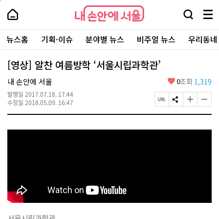
본
페
내
문
이
내
손
검
메
바
지
손
안
색
뉴
로
상
안
주
에
창
전
가
단
에
뉴스홈
기획·이슈
분야별 뉴스
비주얼 뉴스
우리동네
요
서
열
체
기
으
서
서
울
기
보
로
울
비
기
이
-
[영상] 알찬 여름방학 ‘서울시립과학관’
스
동
서
바
울
좋
내 손안에 서울
0
조회
1,319
로
시
아
가
대
발행일
2017.07.18. 17:44
요
기
페
S
글
글
표
수정일
2018.05.09. 16:47
이
N
자
자
소
지
S
크
크
통
U
공
기
기
포
R
유
크
작
털
L
하
게
게
복
기
변
변
사
경
경
하
하
기
기
서울시립과학관