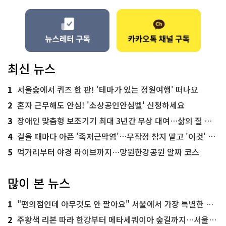
최신 뉴스
1
서울숲에서 퀴즈 한 판! '테마가 있는 정원여행' 떠나요
2
혼자 근무해도 안심! '소상공인안심벨' 신청하세요
3
장애인 맞춤형 보조기기 최대 3년간 무상 대여…삶의 질 높인다
4
걸을 때마다 아픈 '족저근막염'…무작정 참지 말고 '이것' 해보세요!
5
먹거리부터 야경 라이브까지…망원한강공원 알짜 코스
많이 본 뉴스
1
"편의점인데 아무것도 안 팔아요" 서울에서 가장 특별한 편의점의 정체
2
주황색 리본 따라 한강부터 메타세쿼이아 숲길까지…서울둘레길 15코스