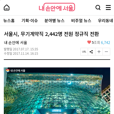
본
페
내
문
이
내
손
검
메
바
지
손
안
색
뉴
로
상
안
주
에
창
전
가
단
에
뉴스홈
기획·이슈
분야별 뉴스
비주얼 뉴스
우리동네
요
서
열
체
기
으
서
서
울
기
보
로
울
비
기
이
-
서울시, 무기계약직 2,442명 전원 정규직 전환
스
동
서
바
울
좋
내 손안에 서울
5
조회
6,742
로
시
아
가
대
발행일
2017.07.17. 15:35
요
기
페
S
글
글
표
수정일
2017.11.14. 16:15
이
N
자
자
소
지
S
크
크
통
U
공
기
기
포
R
유
크
작
털
L
하
게
게
복
기
변
변
사
경
경
하
하
기
기