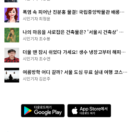
폭염 속 피어난 진분홍 물결! 국립중앙박물관 배롱나
무 명소
시민기자 최정윤
나의 마음을 사로잡은 건축물은? '서울시 건축상' 수
상작 공개!
시민기자 조수봉
더울 땐 잠시 쉬었다 가세요! 생수 냉장고부터 해피소
·무더위쉼터까지
시민기자 조수연
여름방학 어디 갈까? 서울 도심 무료 실내 여행 코스
추천
시민기자 김은주
다
A
운
p
로
p
드
S
하
t
기
o