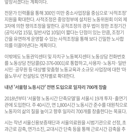
앞장서겠다는 계획이다.
전문가 인력풀을 통해 300인 미만 중소사업장을 중심으로 ‘사적조정’
지원을 확대한다. 사적조정은 중앙정부에 설치된 노동위원회 이외 제
3자에 의한 쟁의조정을 말한다. 공적조정의 경우 법이 정한 조정기간
(공익사업 15일, 일반사업 10일)이 짧다는 단점이 있는 만큼, 조정기
간을 유연하게 운영할 수 있는 사적조정을 통해 보다 긴밀한 노사합
의를 이끌어낸다는 계획이다.
이밖에도 노동권익센터 및 자치구 노동복지센터 노동상담 전화번호
를 노동상담 전담콜(02-376-0001)로 통합하고, 사용자·노동자·일반
시민·공무원 등 대상별 맞춤형 노동교육과 소규모 사업장에 대한 ‘마
을노무사’ 컨설팅도 연차별로 확대한다.
내년 '서울형 노동시간' 전면 도입으로 일자리 700개 창출
2018년부터 ‘서울형 노동시간 단축모델’을 서울시 19개 투자·출연기
관에 도입한다. 주 40시간, 연 1,800시간 노동시간 준수를 대원칙으로
노동자의 삶의 질을 높이고 향후 일자리 700개를 창출한다는 목표다.
시는 작년 서울신용보증재단과 서울의료원을 시범기관으로 선정, 초
과근로 감축, 연가소진, 교대시간 단축 등을 통해 근로시간 감축을 추