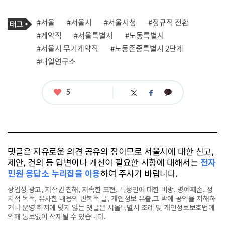
기
태
#서울
#서울시
#서울시청
#정규직 전환
사
그
관
#계약직
#서울특별시
#노동특별시
련
#서울시 무기계약직
#노동존중특별시 2단계
태
그
#내일연구소
좋
5
카
트
페
아
카
위
이
요
오
터
스
톡
북
댓글은 자유로운 의견 공유의 장이므로 서울시에 대한 신고,
제안, 건의 등 답변이나 개선이 필요한 사항에 대해서는
전자
민원 응답소 누리집을 이용
하여 주시기 바랍니다.
상업성 광고, 저작권 침해, 저속한 표현, 특정인에 대한 비방, 명예훼손, 정
치적 목적, 유사한 내용의 반복적 글, 개인정보 유출,그 밖에 공익을 저해하
거나 운영 취지에 맞지 않는 댓글은 서울특별시 조례 및 개인정보보호법에
의해 통보없이 삭제될 수 있습니다.