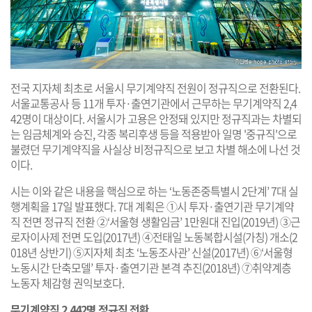
전국 지자체 최초로 서울시 무기계약직 전원이 정규직으로 전환된다.
서울교통공사 등 11개 투자·출연기관에서 근무하는 무기계약직 2,4
42명이 대상이다. 서울시가 고용은 안정돼 있지만 정규직과는 차별되
는 임금체계와 승진, 각종 복리후생 등을 적용받아 일명 '중규직'으로
불렸던 무기계약직을 사실상 비정규직으로 보고 차별 해소에 나선 것
이다.
시는 이와 같은 내용을 핵심으로 하는 ‘노동존중특별시 2단계’ 7대 실
행계획을 17일 발표했다. 7대 계획은 ①시 투자·출연기관 무기계약
직 전면 정규직 전환 ②‘서울형 생활임금’ 1만원대 진입(2019년) ③근
로자이사제 전면 도입(2017년) ④전태일 노동복합시설(가칭) 개소(2
018년 상반기) ⑤지자체 최초 ‘노동조사관’ 신설(2017년) ⑥‘서울형
노동시간 단축모델’ 투자·출연기관 본격 추진(2018년) ⑦취약계층
노동자 체감형 권익보호다.
무기계약직 2,442명 정규직 전환