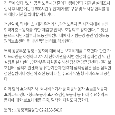
진 중에 있다. ‘노사 공동 노동시간 줄이기 캠페인’과 기관별 실태조사
실시 후 내년에는 ‘1,800시간 위원회(가칭)’ 구성 및 노사정 협의를 통
해 해당 기관을 확대할 계획이다.
청년알바, 퀵서비스·대리운전기사, 감정노동자 등 사각지대에 놓인
취약계층노동자를 위한 ‘체감형 권익보호정책’도 강화한다. 그 첫걸
음으로 지난 3월부터 노동권익센터 내에서 시범운영 중인 ‘감정노동
권리보호센터’를 내년 독립센터로 격상한다.
특히 공공부문 감정노동자에 대해서는 보호체계를 구축한다. 관련 가
이드라인을 제정하고 2개 시 산하기관을 시범 선정해 실태점검 및 컨
설팅을 실시한다. 민간부문 지원을 위해선 정신건강증진센터·권리보
호센터·심리지원센터 등 유관기관과 협력해 심리상담은 물론 심각한
정신질환이나 정신적 소진 등에 대한 수요자 맞춤형 서비스도 제공한
다.
이와 함께 ▲대리기사·퀵서비스기사 등 이동노동자 ▲돌봄노동자
▲아파트 경비·청소노동자 ▲가스검침노동자 등 10대 주요취약노
동자에 대한 보호체계를 구축, 밀착형 지원도 제공한다.
문의 : 노동정책담당관 02-2133-5416