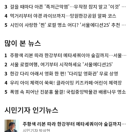
3
걸을 때마다 아픈 '족저근막염'…무작정 참지 말고 '이것' 해보세요!
4
먹거리부터 야경 라이브까지…망원한강공원 알짜 코스
5
시민이 사랑한 '찐' 로컬 명소 어디? '서울에디션25' 추천 코스
많이 본 뉴스
1
주황색 리본 따라 한강부터 메타세쿼이아 숲길까지…서울둘레길 15코스
2
서울 로컬여행, 여기부터 시작하세요 '서울에디션25'
3
한강 다리 아래서 영화 한 편! '다리밑 영화관' 무료 상영
4
우리 아이 체력이 쑥쑥! 클라이밍 키즈카페·어린이 체력장
5
폭염 속 피어난 진분홍 물결! 국립중앙박물관 배롱나무 명소
시민기자 인기뉴스
주황색 리본 따라 한강부터 메타세쿼이아 숲길까지…
서울둘레길 15코스
시민기자 박상현