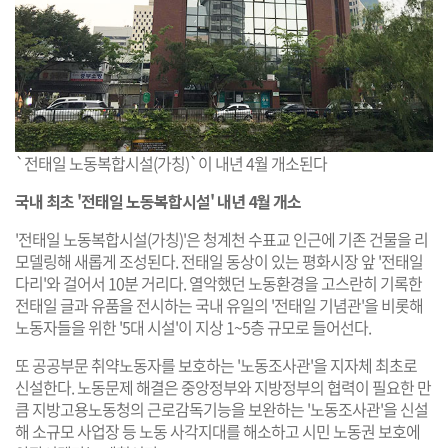
`전태일 노동복합시설(가칭)`이 내년 4월 개소된다
국내 최초 '전태일 노동복합시설' 내년 4월 개소
'전태일 노동복합시설(가칭)'은 청계천 수표교 인근에 기존 건물을 리
모델링해 새롭게 조성된다. 전태일 동상이 있는 평화시장 앞 '전태일
다리'와 걸어서 10분 거리다. 열악했던 노동환경을 고스란히 기록한
전태일 글과 유품을 전시하는 국내 유일의 '전태일 기념관'을 비롯해
노동자들을 위한 '5대 시설'이 지상 1~5층 규모로 들어선다.
또 공공부문 취약노동자를 보호하는 '노동조사관'을 지자체 최초로
신설한다. 노동문제 해결은 중앙정부와 지방정부의 협력이 필요한 만
큼 지방고용노동청의 근로감독기능을 보완하는 '노동조사관'을 신설
해 소규모 사업장 등 노동 사각지대를 해소하고 시민 노동권 보호에