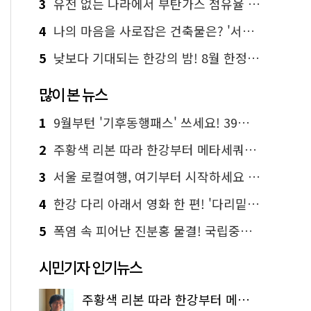
3
유전 없는 나라에서 부탄가스 점유율 1위 가능? Yes, I 'CAN'
4
나의 마음을 사로잡은 건축물은? '서울시 건축상' 수상작 공개!
5
낮보다 기대되는 한강의 밤! 8월 한정 무료 '한강 밤핑' 예약은?
많이 본 뉴스
1
9월부턴 '기후동행패스' 쓰세요! 39세까지 청년 혜택
2
주황색 리본 따라 한강부터 메타세쿼이아 숲길까지…서울둘레길 15코스
3
서울 로컬여행, 여기부터 시작하세요 '서울에디션25'
4
한강 다리 아래서 영화 한 편! '다리밑 영화관' 무료 상영
5
폭염 속 피어난 진분홍 물결! 국립중앙박물관 배롱나무 명소
시민기자 인기뉴스
주황색 리본 따라 한강부터 메타세쿼이아 숲길까지…서울둘레길 15코스