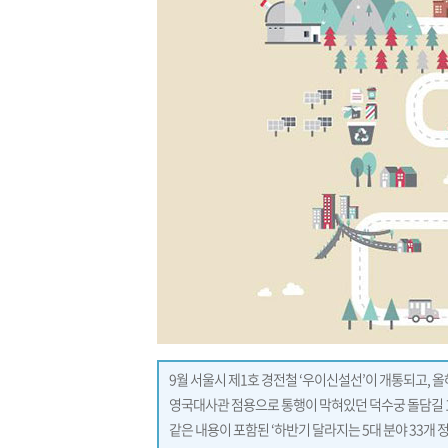
9월 서울시 제1호 경전철 ‘우이신설선’이 개통되고, 
영국대사관 점용으로 통행이 막혀있던 덕수궁 돌담길 10
같은 내용이 포함된 ‘하반기 달라지는 5대 분야 33개 