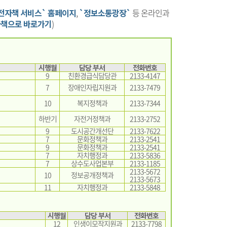
전자책 서비스` 홈페이지
,
`정보소통광장`
등 온라인과
책으로 바로가기
)
시행월
담당 부서
전화번호
9
친환경급식담당관
2133-4147
7
장애인자립지원과
2133-7479
10
복지정책과
2133-7344
하반기
자전거정책과
2133-2752
9
도시공간개선단
2133-7622
7
문화정책과
2133-2541
9
문화정책과
2133-2541
7
자치행정과
2133-5836
7
상수도사업본부
2133-1185
2133-5672
10
정보공개정책과
2133-5673
11
자치행정과
2133-5848
시행월
담당 부서
전화번호
12
인생이모작지원과
2133-7798