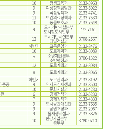
10
평생교육과
2133-3963
9
여성정책담당관
2133-5022
9
식품정책과
2133-4741
11
보건의료정책과
2133-7530
10
동물보호과
2133-7648
도시기반시설본부
9
772-7161
도시철도사업부
도시기반시설본부
12
3708-2567
터널건설과
하반기
교통운영과
2133-2476
10
도로계획과
2133-8089
소방재난본부
7
3706-1322
소방행정과
12
도로계획과
2133-8084
8
도로계획과
2133-8065
하반기
도로관리과
2133-8192
) 준공
9
역사도심재생과
2133-8500
10
문화시설과
2133-4230
개관
6
경제정책과
2133-5230
7
경제정책과
2133-4833
9
도시공간개선단
2133-7635
9
공원조성과
2133-2067
9
물재생시설과
2133-3826
한강사업본부
10
3780-0710
총무부