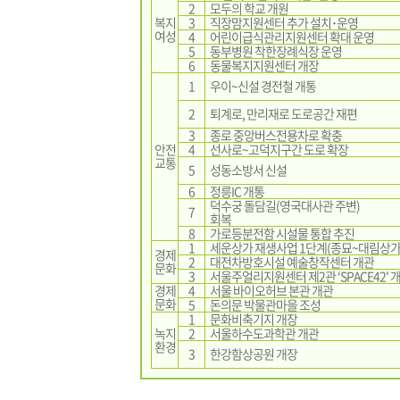
2
모두의 학교 개원
복지
3
직장맘지원센터 추가 설치･운영
여성
4
어린이급식관리지원센터 확대 운영
5
동부병원 착한장례식장 운영
6
동물복지지원센터 개장
1
우이~신설 경전철 개통
2
퇴계로, 만리재로 도로공간 재편
3
종로 중앙버스전용차로 확충
안전
4
선사로~고덕지구간 도로 확장
교통
5
성동소방서 신설
6
정릉IC 개통
덕수궁 돌담길(영국대사관 주변)
7
회복
8
가로등분전함 시설물 통합 추진
1
세운상가 재생사업 1단계(종묘~대림상가
경제
2
대전차방호시설 예술창작센터 개관
문화
3
서울주얼리지원센터 제2관 ‘SPACE42' 
경제
4
서울 바이오허브 본관 개관
문화
5
돈의문 박물관마을 조성
1
문화비축기지 개장
녹지
2
서울하수도과학관 개관
환경
3
한강함상공원 개장