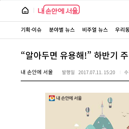
본
페
문
이
뉴
바
지
스
로
상
룸
가
단
뉴
기
으
스
로
기획·이슈
분야별 뉴스
비주얼 뉴스
우리동
주
이
요
동
서
비
스
“알아두면 유용해!” 하반기 주
바
로
가
기
내 손안에 서울
발행일
2017.07.11. 15:20
수