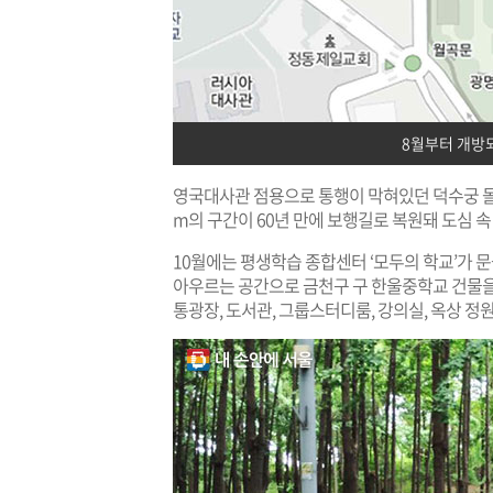
8월부터 개방
영국대사관 점용으로 통행이 막혀있던 덕수궁 돌담
m의 구간이 60년 만에 보행길로 복원돼 도심 속
10월에는 평생학습 종합센터 ‘모두의 학교’가 
아우르는 공간으로 금천구 구 한울중학교 건물을
통광장, 도서관, 그룹스터디룸, 강의실, 옥상 정