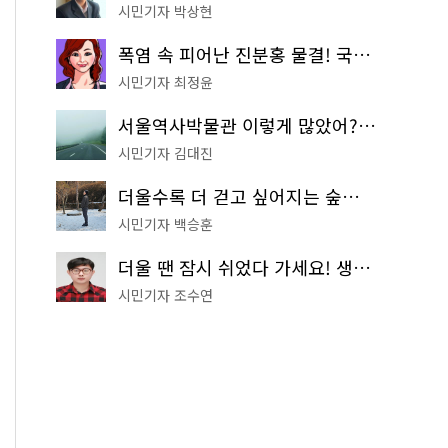
시민기자 박상현
폭염 속 피어난 진분홍 물결! 국립중앙박물관 배롱나무 명소
시민기자 최정윤
서울역사박물관 이렇게 많았어? 주말마다 한 곳씩 떠나는 역사 산책
시민기자 김대진
더울수록 더 걷고 싶어지는 숲길! 서울둘레길 '아차산 코스'
시민기자 백승훈
더울 땐 잠시 쉬었다 가세요! 생수 냉장고부터 해피소·무더위쉼터까지
시민기자 조수연