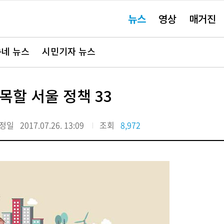
주
뉴스
영상
매거진
요
서
비
스
바
네 뉴스
시민기자 뉴스
로
가
기"
목할 서울 정책 33
정일
2017.07.26. 13:09
조회
8,972