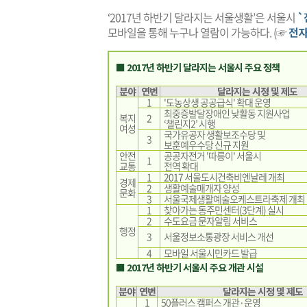
‘2017년 하반기 달라지는 서울생활’은 서울시
`
모바일을 통해 누구나 열람이 가능하다. (☞
전자
■ 2017년 하반기 달라지는 서울시 주요 정책
분야
연번
달라지는 시정 및 제도
1
'도농상생 공공급식' 확대 운영
최중증발달장애인 낮활동 지원사업
복지
2
‘챌린지2’ 시행
여성
국가유공자 생활보조수당 및
3
보훈예우수당 신규 지원
안전
공공자전거 '따릉이' 서울시
1
교통
전역 확대
1
2017 서울도시건축비엔날레 개최
경제
2
생활예술매개자 양성
문화
3
서울국제생활예술오케스트라축제 개최
1
찾아가는 동주민센터(3단계) 실시
2
수도요금 문자알림 서비스
행정
3
서울정보소통광장 서비스 개선
4
모바일 서울시민카드 발급
■ 2017년 하반기 서울시 주요 개관 시설
분야
연번
달라지는 시정 및 제도
1
50플러스 캠퍼스 개관·운영