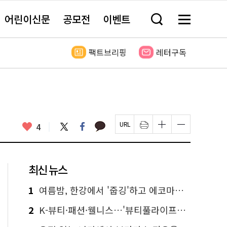
어린이신문
공모전
이벤트
검
메
색
뉴
창
전
열
체
팩트브리핑
레터구독
기
보
기
카
좋
트
페
4
페
인
글
글
카
위
이
아
이
쇄
자
자
오
터
스
요
지
하
크
크
톡
북
U
기
기
기
R
새
크
작
L
창
게
게
최신 뉴스
복
열
변
변
사
림
경
경
하
하
1
여름밤, 한강에서 '줍깅'하고 에코마일리지도 줍줍!
기
기
2
K-뷰티·패션·웰니스…'뷰티풀라이프인서울' 6일부터 사전 예약