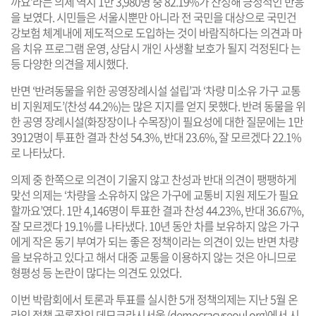
까요’라는 의제 역시 1만 3,980명 중 82.19%가 찬성해 긍정적인 반응
을 보였다. 시민들은 서울시뿐만 아니라 전 국민을 대상으로 국민건
강보험 체계내에 제도적으로 도입하는 것이 바람직하다는 의견과 마
음 치유 프로그램 운영, 상담시 개인 사생활 보호가 될지 걱정된다 는
등 다양한 의견을 제시했다.
반면 ‘반려동물을 위한 공영장례시설 설립’과 ‘차량 미소유 가구 교통
비 지원제도’(찬성 44.2%)는 많은 지지를 얻지 못했다. 반려 동물을 위
한 공영 장례시설(화장장이나 수목장)이 필요성에 대한 질문에는 1만
3912명이 투표한 결과 찬성 54.3%, 반대 23.6%, 잘 모르겠다 22.1%
로 나타났다.
의제 중 한쪽으로 의견이 기울지 않고 찬성과 반대 의견이 팽팽하게
맞선 의제는 ‘차량을 소유하지 않은 가구에 교통비 지원 제도가 필요
할까요’였다. 1만 4,146명이 투표한 결과 찬성 44.23%, 반대 36.67%,
잘 모르겠다 19.1%를 나타냈다. 10년 동안 차를 보유하지 않은 가구
에게 작은 동기 부여가 되는 좋은 정책이라는 의견이 있는 반면 차량
을 보유하고 있다고 해서 대중 교통을 이용하지 않는 것은 아니므로
형평성 등 논란이 많다는 의견도 있었다.
이번 박람회에서 토론과 투표를 실시한 5개 정책의제는 지난 5월 온
라인 정책 공론장인 데모크라시서울 (
democracyseoul.org
)에서 시