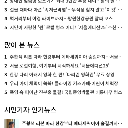
2
장애인 맞춤형 보조기기 최대 3년간 무상 대여…삶의 질 높인다
3
걸을 때마다 아픈 '족저근막염'…무작정 참지 말고 '이것' 해보세요!
4
먹거리부터 야경 라이브까지…망원한강공원 알짜 코스
5
시민이 사랑한 '찐' 로컬 명소 어디? '서울에디션25' 추천 코스
많이 본 뉴스
1
주황색 리본 따라 한강부터 메타세쿼이아 숲길까지…서울둘레길 15코스
2
서울 로컬여행, 여기부터 시작하세요 '서울에디션25'
3
한강 다리 아래서 영화 한 편! '다리밑 영화관' 무료 상영
4
우리 아이 체력이 쑥쑥! 클라이밍 키즈카페·어린이 체력장
5
폭염 속 피어난 진분홍 물결! 국립중앙박물관 배롱나무 명소
시민기자 인기뉴스
주황색 리본 따라 한강부터 메타세쿼이아 숲길까지…