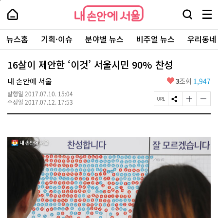
본
페
내
문
이
내
손
검
메
바
지
손
안
색
뉴
로
상
안
주
에
창
전
가
단
에
뉴스홈
기획·이슈
분야별 뉴스
비주얼 뉴스
우리동네
요
서
열
체
기
으
서
서
울
기
보
로
울
비
기
이
-
16살이 제안한 ‘이것’ 서울시민 90% 찬성
스
동
서
바
울
좋
내 손안에 서울
3
조회
1,947
로
시
아
가
대
발행일
2017.07.10. 15:04
요
기
페
S
글
글
표
수정일
2017.07.12. 17:53
이
N
자
자
소
지
S
크
크
통
U
공
기
기
포
R
유
크
작
털
L
하
게
게
복
기
변
변
사
경
경
하
하
기
기