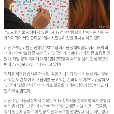
7일 오후 서울 광장에서 열린 `2017 정책박람회와 함께하는 시민 공
유아이디어 제안 한마당`에서 시민들이 찬반 표시를 하고 있다.
지난 7~8일 이틀간 진행된 '2017 함께서울 정책박람회'에서 16세 학
생이 제안한 ‘보행 중 흡연금지 및 금연거리 확대’가 가장 큰 호응을 얻
었다. 해당 정책 의제에 대해 1만4,252명이 투표를 실시, 찬성 88.2%,
반대 7.7%, 모르겠다 4.1%라고 답했다.
정책을 제안한 송시우 학생은 “길을 지나가다 담배 피는 아저씨 옆에
서 있는 어린 아이 키가 담배를 들고 있는 손과 너무 가까워 위험해 보
였다”며 “길을 걷다 담배 연기로 얼굴을 가리는 경우가 많았다”고 제
안 이유를 밝혔다.
지난 주말 서울광장에서 개최된 2017 함께서울 정책박람회가 성황리
에 막을 내렸다. 시민이 제안한 정책의제 5개를 놓고 시민과 공무원,
각계 전문가 등이 모여 현장 토론과 투표를 진행했다. 시는 이번 행사