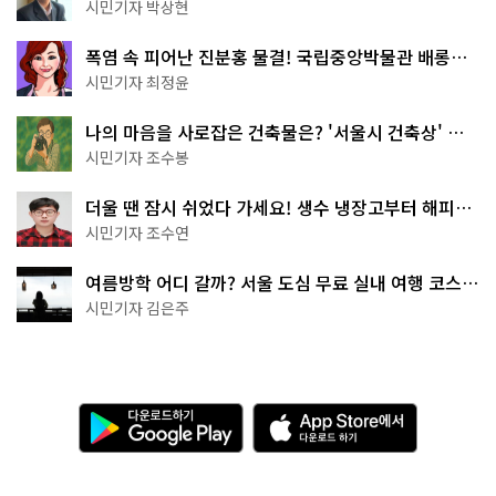
서울둘레길 15코스
시민기자 박상현
폭염 속 피어난 진분홍 물결! 국립중앙박물관 배롱나
무 명소
시민기자 최정윤
나의 마음을 사로잡은 건축물은? '서울시 건축상' 수
상작 공개!
시민기자 조수봉
더울 땐 잠시 쉬었다 가세요! 생수 냉장고부터 해피소
·무더위쉼터까지
시민기자 조수연
여름방학 어디 갈까? 서울 도심 무료 실내 여행 코스
추천
시민기자 김은주
다
A
운
p
로
p
드
S
하
t