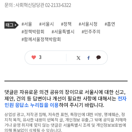
문의 : 사회혁신담당관 02-2133-6322
기
태
#서울
#서울시
#정책
#서울시청
#흡연
사
그
관
#정책박람회
#서울특별시
#민주주의
련
#함께서울정책박람회
태
그
좋
3
카
트
페
아
카
위
이
요
오
터
스
톡
북
댓글은 자유로운 의견 공유의 장이므로 서울시에 대한 신고,
제안, 건의 등 답변이나 개선이 필요한 사항에 대해서는
전자
민원 응답소 누리집을 이용
하여 주시기 바랍니다.
상업성 광고, 저작권 침해, 저속한 표현, 특정인에 대한 비방, 명예훼손, 정
치적 목적, 유사한 내용의 반복적 글, 개인정보 유출,그 밖에 공익을 저해하
거나 운영 취지에 맞지 않는 댓글은 서울특별시 조례 및 개인정보보호법에
의해 통보없이 삭제될 수 있습니다.