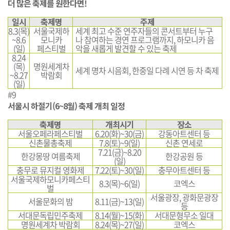
더 많은 축제를 원한다면!
일시
축제명
주제
8.3(목)
서울국제하
세계 최고 수준 연주자들의 콘서트부터 누구
~8.6
모니카
나 참여하는 경연 프로그램까지, 하모니카 음
(일)
페스티벌
악을 새롭게 발견할 수 있는 축제
8.24
(목)
명원세계차
세계 명차 시음회, 한중일 다례 시연 등 차 축제
~8.27
박람회
(일)
#9
서울시 하절기(6~8월) 축제 개최 일정
축제명
개최시기
장소
서울오페라페스티벌
6.20(화)~30(금)
강동아트센터 등
신촌물총축제
7.8(토)~9(일)
신촌 연세로
7.21(금)~8.20
한강몽땅 여름축제
한강공원 등
(일)
충무로 뮤지컬 영화제
7.22(토)~30(일)
충무아트센터 등
서울국제하모니카페스티
8.3(목)~6(일)
코엑스
벌
서울광장, 광화문광장
서울문화의 밤
8.11(금)~13(일)
등
서대문독립민주축제
8.14(월)~15(화)
서대문형무소 일대
명원세계차 박람회
8.24(목)~27(일)
코엑스