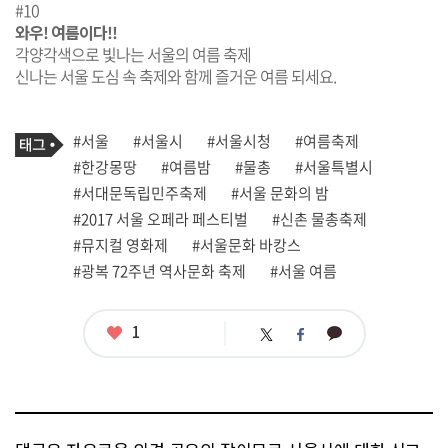
#10
와우! 여름이다!!
각양각색으로 빛나는 서울의 여름 축제
신나는 서울 도심 속 축제와 함께 즐거운 여름 되세요.
기
태
#서울
#서울시
#서울시청
#여름축제
사
그
관
#한강몽땅
#여름밤
#물총
#서울특별시
련
#서대문독립민주축제
#서울 문화의 밤
태
그
#2017 서울 오페라 페스티벌
#신촌 물총축제
#뮤지컬 영화제
#서울문화 바캉스
#광복 72주년 역사문화 축제
#서울 여름
좋
1
카
트
페
아
카
위
이
요
오
터
스
톡
북