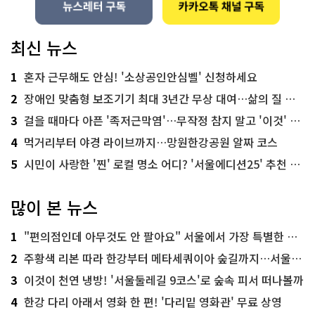
최신 뉴스
1
혼자 근무해도 안심! '소상공인안심벨' 신청하세요
2
장애인 맞춤형 보조기기 최대 3년간 무상 대여…삶의 질 높인다
3
걸을 때마다 아픈 '족저근막염'…무작정 참지 말고 '이것' 해보세요!
4
먹거리부터 야경 라이브까지…망원한강공원 알짜 코스
5
시민이 사랑한 '찐' 로컬 명소 어디? '서울에디션25' 추천 코스
많이 본 뉴스
1
"편의점인데 아무것도 안 팔아요" 서울에서 가장 특별한 편의점의 정체
2
주황색 리본 따라 한강부터 메타세쿼이아 숲길까지…서울둘레길 15코스
3
이것이 천연 냉방! '서울둘레길 9코스'로 숲속 피서 떠나볼까
4
한강 다리 아래서 영화 한 편! '다리밑 영화관' 무료 상영