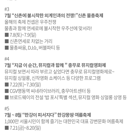
#3
7월 “신촌에 불시착한 외계인과의 전쟁!”신촌 물총축제
올해의 축제 컨셉은 우주전쟁
물총과 함께 연세로에 불시착한 우주선에 맞서라!
■ 7.8(토)~7.9(일)
■ 신촌연세로 차없는 거리
■ 물총싸움, DJ쇼, 버블파티 등
#4
7월 “지금 이 순간, 뮤지컬과 함께＂충무로 뮤지컬영화제
뮤지컬 보면서 따라 부르고 싶었다면 충무로 뮤지컬영화제로~
뮤지컬 싱얼롱, 신작영화 쇼케이스 등 다양한 프로그램
■ 7.22(토)~7.30(일)
■ CGV명동역 씨네라이브러리, 충무아트센터 등
■ 브로드웨이의 전설 ‘밥 포시’특별 섹션, 뮤지컬 영화 싱얼롱 상영 등
#5
7월 ~ 8월 “한강이 피서지다” 한강몽땅 여름축제
1,000만 서울시민이 함께 즐기는 대한민국 대표 강변문화 여름축제
■ 7.21(금)~8.20(일)