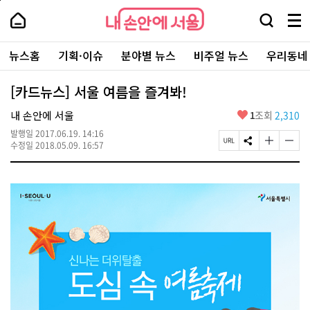
본
페
내
문
이
내
손
검
메
바
지
손
안
색
뉴
로
상
안
주
에
창
전
가
단
에
뉴스홈
기획·이슈
분야별 뉴스
비주얼 뉴스
우리동네
요
서
열
체
기
으
서
서
울
기
보
로
울
비
기
이
-
[카드뉴스] 서울 여름을 즐겨봐!
스
동
서
바
울
좋
내 손안에 서울
1
조회
2,310
로
시
아
가
대
발행일
2017.06.19. 14:16
요
기
페
S
글
글
표
수정일
2018.05.09. 16:57
이
N
자
자
소
지
S
크
크
통
U
공
기
기
포
R
유
크
작
털
L
하
게
게
복
기
변
변
사
경
경
하
하
기
기