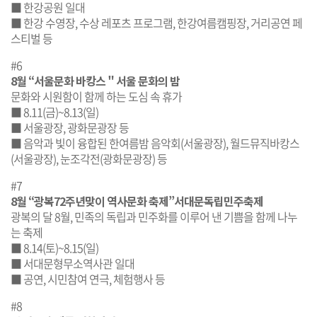
■ 한강공원 일대
■ 한강 수영장, 수상 레포츠 프로그램, 한강여름캠핑장, 거리공연 페
스티벌 등
#6
8월 “서울문화 바캉스＂서울 문화의 밤
문화와 시원함이 함께 하는 도심 속 휴가
■ 8.11(금)~8.13(일)
■ 서울광장, 광화문광장 등
■ 음악과 빛이 융합된 한여름밤 음악회(서울광장), 월드뮤직바캉스
(서울광장), 눈조각전(광화문광장) 등
#7
8월 “광복72주년맞이 역사문화 축제”서대문독립민주축제
광복의 달 8월, 민족의 독립과 민주화를 이루어 낸 기쁨을 함께 나누
는 축제
■ 8.14(토)~8.15(일)
■ 서대문형무소역사관 일대
■ 공연, 시민참여 연극, 체험행사 등
#8