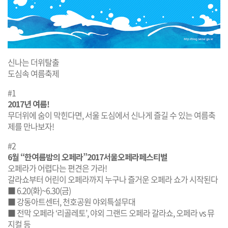
신나는 더위탈출
도심속 여름축제
#1
2017년 여름!
무더위에 숨이 막힌다면, 서울 도심에서 신나게 즐길 수 있는 여름축
제를 만나보자!
#2
6월 “한여름밤의 오페라”2017서울오페라페스티벌
오페라가 어렵다는 편견은 가라!
갈라쇼부터 어린이 오페라까지 누구나 즐거운 오페라 쇼가 시작된다
■ 6.20(화)~6.30(금)
■ 강동아트센터, 천호공원 야외특설무대
■ 전막 오페라 ‘리골레토’, 야외 그랜드 오페라 갈라쇼, 오페라 vs 뮤
지컬 등