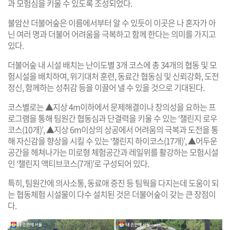
과 모험심을 키울 수 있도록 조성되었다.
불암산 더불어숲은 이름에서부터 알 수 있듯이 이곳은 나 혼자가 아
닌 여러 명과 더불어 어려움을 극복하고 함께 한다는 의미를 가지고
있다.
더불어숲 내 시설 배치는 난이도별 3개 코스에 총 34개의 협동 및 모
험시설을 배치하여, 위기대처 훈련, 동료간 협동심 및 신뢰강화, 도전
정신, 함께하는 성취감 등을 이끌어 낼 수 있을 것으로 기대된다.
코스별로는 ▲지상 4m이하에서 문제해결이나 창의성을 요하는 프
로그램을 통해 팀원간 협동심과 단결력을 키울 수 있는 ‘챌린지 로우
코스(10개)’, ▲지상 6m이상의 상공에서 어려움의 극복과 도전을 통
해 자신감을 향상을 시킬 수 있는 ‘챌린지 하이코스(17개)’, ▲어두운
공간을 헤쳐나가는 미로형 체험공간과 레일위를 활강하는 모험시설
인 ‘챌린지 액티브코스(7개)’로 구성되어 있다.
특히, 팀원간에 의사소통, 동료애 증진 등 팀웍을 다지는데 도움이 되
는 협동체험 시설물이 다수 설치된 것은 더불어숲이 갖는 큰 장점이
다.