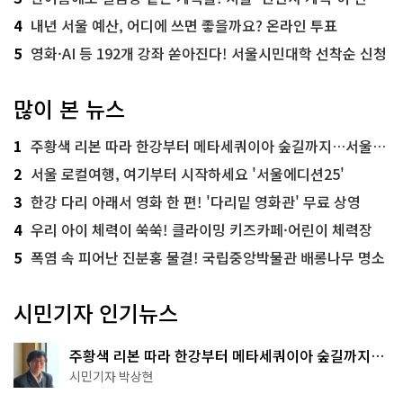
4
내년 서울 예산, 어디에 쓰면 좋을까요? 온라인 투표
5
영화·AI 등 192개 강좌 쏟아진다! 서울시민대학 선착순 신청
많이 본 뉴스
1
주황색 리본 따라 한강부터 메타세쿼이아 숲길까지…서울둘레길 15코스
2
서울 로컬여행, 여기부터 시작하세요 '서울에디션25'
3
한강 다리 아래서 영화 한 편! '다리밑 영화관' 무료 상영
4
우리 아이 체력이 쑥쑥! 클라이밍 키즈카페·어린이 체력장
5
폭염 속 피어난 진분홍 물결! 국립중앙박물관 배롱나무 명소
시민기자 인기뉴스
주황색 리본 따라 한강부터 메타세쿼이아 숲길까지…
서울둘레길 15코스
시민기자 박상현