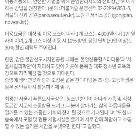
이용가능하다. 안전한 체험을 위해 운영관리자와의 전화상담 후 예약
하는 방법을 권장한다. (문의 : 더불어숲 운영센터 02-2289-6853~5,
서울의 산과 공원(
parks.seoul.go.kr
), 노원구 서비스공단(
gongdan.
nowon.kr
) )
이용요금은 대상 및 이용 코스에 따라 1개 코스는 4,000원에서 1만 원
사이 이며, 2개 코스 이상 이용 시 10% 할인, 평일 단체(30인 이상)는
30% 할인 혜택도 주어진다.
한편, 같은 불암산도시자연공원 내에는 '불암산종합스타디움'과 '서
울시립과학관'이 자리하고 있어 이곳이 동북권 대표 청소년 교육의
장으로 자리매김 할 것으로 기대된다.
중앙에 생태연못과 함께 조성된 넓은 잔디마당은 초·중·고등학생은
물론 성인들까지 활용하기에 좋다.
최광빈 서울시 푸른도시국장은 “청소년뿐만이 아니라 가족 및 직장
동료간 서로의 소중함을 느끼고, 더불어 살아가는 삶의 아름다움을
일깨울 수 있는 소중한 기회의 장이 될 것으로 기대된다”며 “도심 내
숲속에서 모험 및 협동 체험시설을 즐기며 서로 간에 화합하고 소통
할 수 있는 즐거운 시간을 보냈으면 한다”고 말했다.