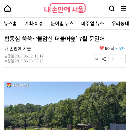
본
페
내
문
이
내
손
검
메
바
지
손
안
색
뉴
로
상
안
주
에
창
전
가
단
에
뉴스홈
기획·이슈
분야별 뉴스
비주얼 뉴스
우리동네
요
서
열
체
기
으
서
서
울
기
보
로
울
비
기
이
-
협동심 쑥쑥~‘불암산 더불어숲’ 7월 문열어
스
동
서
바
울
좋
내 손안에 서울
6
조회
3,529
로
시
아
가
대
발행일
2017.06.12. 15:17
요
기
페
S
글
글
표
수정일
2017.06.13. 08:25
이
N
자
자
소
지
S
크
크
통
U
공
기
기
포
R
유
크
작
털
L
하
게
게
복
기
변
변
사
경
경
하
하
기
기