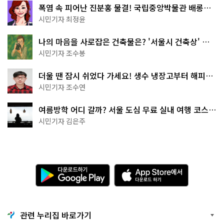
폭염 속 피어난 진분홍 물결! 국립중앙박물관 배롱나
무 명소
시민기자 최정윤
나의 마음을 사로잡은 건축물은? '서울시 건축상' 수
상작 공개!
시민기자 조수봉
더울 땐 잠시 쉬었다 가세요! 생수 냉장고부터 해피소
·무더위쉼터까지
시민기자 조수연
여름방학 어디 갈까? 서울 도심 무료 실내 여행 코스
추천
시민기자 김은주
다
A
운
p
로
p
드
S
하
t
기
o
관련 누리집 바로가기
G
r