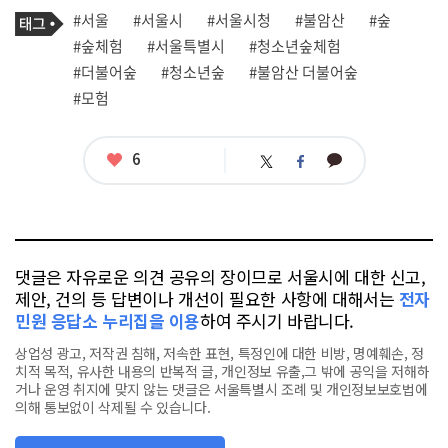
기
태
#서울
#서울시
#서울시청
#불암산
#숲
사
그
관
#숲체험
#서울특별시
#청소년숲체험
련
#더불어숲
#청소년숲
#불암산 더불어숲
태
그
#모험
좋
6
카
트
페
아
카
위
이
요
오
터
스
톡
북
댓글은 자유로운 의견 공유의 장이므로 서울시에 대한 신고,
제안, 건의 등 답변이나 개선이 필요한 사항에 대해서는
전자
민원 응답소 누리집을 이용
하여 주시기 바랍니다.
상업성 광고, 저작권 침해, 저속한 표현, 특정인에 대한 비방, 명예훼손, 정
치적 목적, 유사한 내용의 반복적 글, 개인정보 유출,그 밖에 공익을 저해하
거나 운영 취지에 맞지 않는 댓글은 서울특별시 조례 및 개인정보보호법에
의해 통보없이 삭제될 수 있습니다.