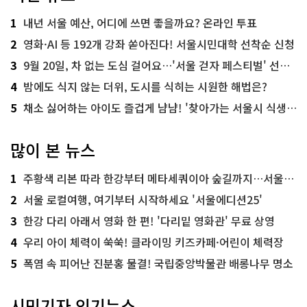
1
내년 서울 예산, 어디에 쓰면 좋을까요? 온라인 투표
2
영화·AI 등 192개 강좌 쏟아진다! 서울시민대학 선착순 신청
3
9월 20일, 차 없는 도심 걸어요…'서울 걷자 페스티벌' 선착순 5천명
4
밤에도 식지 않는 더위, 도시를 식히는 시원한 해법은?
5
채소 싫어하는 아이도 즐겁게 냠냠! '찾아가는 서울시 식생활 교육' 현장
많이 본 뉴스
1
주황색 리본 따라 한강부터 메타세쿼이아 숲길까지…서울둘레길 15코스
2
서울 로컬여행, 여기부터 시작하세요 '서울에디션25'
3
한강 다리 아래서 영화 한 편! '다리밑 영화관' 무료 상영
4
우리 아이 체력이 쑥쑥! 클라이밍 키즈카페·어린이 체력장
5
폭염 속 피어난 진분홍 물결! 국립중앙박물관 배롱나무 명소
시민기자 인기뉴스