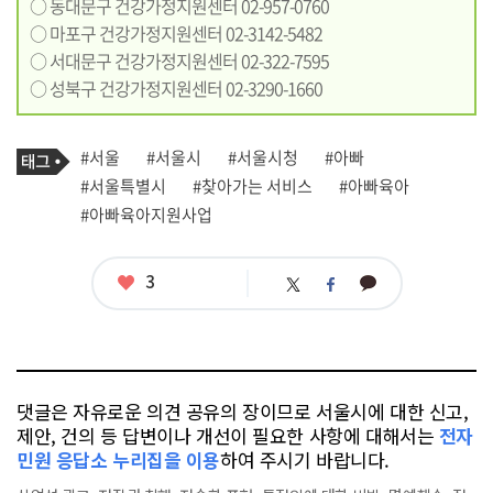
○ 동대문구 건강가정지원센터 02-957-0760
○ 마포구 건강가정지원센터 02-3142-5482
○ 서대문구 건강가정지원센터 02-322-7595
○ 성북구 건강가정지원센터 02-3290-1660
기
태
#서울
#서울시
#서울시청
#아빠
사
그
관
#서울특별시
#찾아가는 서비스
#아빠육아
련
#아빠육아지원사업
태
그
좋
3
카
트
페
아
카
위
이
요
오
터
스
톡
북
댓글은 자유로운 의견 공유의 장이므로 서울시에 대한 신고,
제안, 건의 등 답변이나 개선이 필요한 사항에 대해서는
전자
민원 응답소 누리집을 이용
하여 주시기 바랍니다.