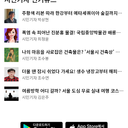
주황색 리본 따라 한강부터 메타세쿼이아 숲길까지…
서울둘레길 15코스
시민기자 박상현
폭염 속 피어난 진분홍 물결! 국립중앙박물관 배롱나
무 명소
시민기자 최정윤
나의 마음을 사로잡은 건축물은? '서울시 건축상' 수
상작 공개!
시민기자 조수봉
더울 땐 잠시 쉬었다 가세요! 생수 냉장고부터 해피소
·무더위쉼터까지
시민기자 조수연
여름방학 어디 갈까? 서울 도심 무료 실내 여행 코스
추천
시민기자 김은주
다
A