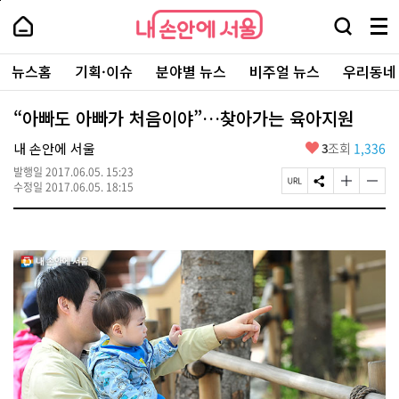
본
페
내
문
이
내
손
검
메
바
지
손
안
색
뉴
로
상
안
주
에
창
전
가
단
에
뉴스홈
기획·이슈
분야별 뉴스
비주얼 뉴스
우리동네
요
서
열
체
기
으
서
서
울
기
보
로
울
비
기
이
-
“아빠도 아빠가 처음이야”…찾아가는 육아지원
스
동
서
바
울
좋
내 손안에 서울
3
조회
1,336
로
시
아
가
대
발행일
2017.06.05. 15:23
요
기
페
S
글
글
표
수정일
2017.06.05. 18:15
이
N
자
자
소
지
S
크
크
통
U
공
기
기
포
R
유
크
작
털
L
하
게
게
복
기
변
변
사
경
경
하
하
기
기