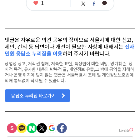
좋
1
카
트
페
아
카
위
이
요
오
터
스
톡
북
댓글은 자유로운 의견 공유의 장이므로 서울시에 대한 신고,
제안, 건의 등 답변이나 개선이 필요한 사항에 대해서는
전자
민원 응답소 누리집을 이용
하여 주시기 바랍니다.
상업성 광고, 저작권 침해, 저속한 표현, 특정인에 대한 비방, 명예훼손, 정
치적 목적, 유사한 내용의 반복적 글, 개인정보 유출,그 밖에 공익을 저해하
거나 운영 취지에 맞지 않는 댓글은 서울특별시 조례 및 개인정보보호법에
의해 통보없이 삭제될 수 있습니다.
응답소 누리집 바로가기