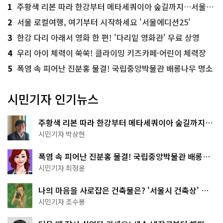
1
주황색 리본 따라 한강부터 메타세쿼이아 숲길까지…서울둘레길 15코스
2
서울 로컬여행, 여기부터 시작하세요 '서울에디션25'
3
한강 다리 아래서 영화 한 편! '다리밑 영화관' 무료 상영
4
우리 아이 체력이 쑥쑥! 클라이밍 키즈카페·어린이 체력장
5
폭염 속 피어난 진분홍 물결! 국립중앙박물관 배롱나무 명소
시민기자 인기뉴스
주황색 리본 따라 한강부터 메타세쿼이아 숲길까지…
서울둘레길 15코스
시민기자 박상현
폭염 속 피어난 진분홍 물결! 국립중앙박물관 배롱나
무 명소
시민기자 최정윤
나의 마음을 사로잡은 건축물은? '서울시 건축상' 수
상작 공개!
시민기자 조수봉