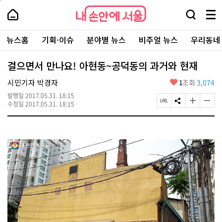
본
페
내
문
이
내
손
검
메
바
지
손
안
색
뉴
로
상
안
주
에
창
전
가
단
에
뉴스홈
기획·이슈
분야별 뉴스
비주얼 뉴스
우리동네
요
서
열
체
기
으
서
서
울
기
보
로
울
비
기
이
-
걸으면서 만나요! 아현동~공덕동의 과거와 현재
스
동
서
바
울
좋
시민기자 박경자
1
조회
3,074
로
시
아
가
대
발행일
2017.05.31. 18:15
요
기
페
S
글
글
표
수정일
2017.05.31. 18:15
이
N
자
자
소
지
S
크
크
통
U
공
기
기
포
R
유
크
작
털
L
하
게
게
복
기
변
변
사
경
경
하
하
기
기