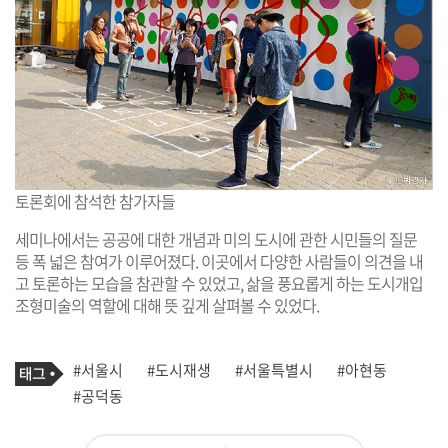
토론회에 참석한 참가자들
세미나에서는 공공에 대한 개념과 미의 도시에 관한 시민들의 질문
등 폭 넓은 참여가 이루어졌다. 이곳에서 다양한 사람들이 의견을 내
고 토론하는 모습을 참관할 수 있었고, 삶을 풍요롭게 하는 도시개입
조형미술의 역할에 대해 뜻 깊게 살펴볼 수 있었다.
기
태
#서울시
#도시재생
#서울특별시
#아현동
사
그
관
#공덕동
련
태
그