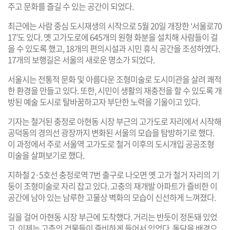
주고 문화를 즐길 수 있는 공간이 되었다.
최근에는 사람 중심 도시재생의 시작으로 5월 20일 개장한 ‘서울로70
17’도 있다. 옛 고가도로에 645개의 원형 화분을 설치해 사람들이 걸
을 수 있도록 했고, 18개의 편의시설과 시민 휴식 공간을 조성하였다.
17개의 보행길은 서울의 새로운 명소가 되었다.
서울시는 전통적 문화 및 아름다운 조형미술로 도시미관을 살려 쾌적
한 환경을 만들고 있다. 또한, 시민이 생활의 재충전을 할 수 있도록 개
방된 예술 도시로 탈바꿈하고자 부단한 노력을 기울이고 있다.
기자는 철거된 충정로 아현동 시장 부근의 고가도로 자리에서 시작해
공덕동의 경의선 광장까지 변화된 서울의 모습을 탐방하기로 했다.
이 과정에서 주로 서울역 고가도로 철거 이후의 도시개입 공공조형
미술을 살펴보기로 했다.
지하철 2·5호선 충정로역 7번 출구로 나오면 옛 고가 철거 자리의 기
둥이 조형미술로 자리 잡고 있다. 고충의 재개발 아파트가 즐비한 이
공간에 남아 있는 남루한 고물상 벽화의 모습이 신선하게 느껴졌다.
길을 걸어 아현동 시장 부근에 도착했다. 거리는 반듯이 정돈돼 있었
고, 이제는 고층의 건물들이 즐비하게 들어서 있었다. 돌담을 배경으