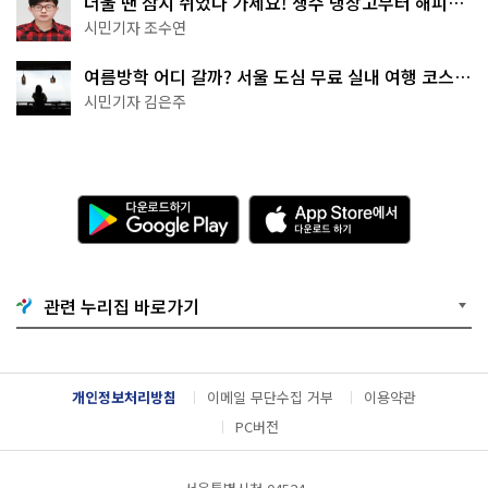
더울 땐 잠시 쉬었다 가세요! 생수 냉장고부터 해피소
·무더위쉼터까지
시민기자 조수연
여름방학 어디 갈까? 서울 도심 무료 실내 여행 코스
추천
시민기자 김은주
다
A
운
p
로
p
드
S
하
t
기
o
관련 누리집 바로가기
G
r
o
e
o
에
g
서
l
다
개인정보처리방침
이메일 무단수집 거부
이용약관
e
운
P
로
PC버전
l
드
a
하
y
기