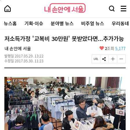
본
페
내
문
이
내
손
검
메
바
지
손
안
색
뉴
로
상
안
주
에
창
전
가
단
에
뉴스홈
기획·이슈
분야별 뉴스
비주얼 뉴스
우리동네
요
서
열
체
기
으
서
서
울
기
보
로
울
비
기
이
-
저소득가정 '교복비 30만원' 못받았다면...추가가능
스
동
서
바
울
좋
내 손안에 서울
2
조회
5,177
로
시
아
가
대
발행일
2017.05.29. 13:22
요
기
페
S
글
글
표
수정일
2017.05.30. 11:23
이
N
자
자
소
지
S
크
크
통
U
공
기
기
포
R
유
크
작
털
L
하
게
게
복
기
변
변
사
경
경
하
하
기
기