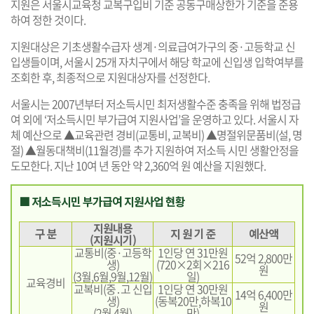
지원은 서울시교육청 교복구입비 기준 공동구매상한가 기준을 준용
하여 정한 것이다.
지원대상은 기초생활수급자 생계·의료급여가구의 중·고등학교 신
입생들이며, 서울시 25개 자치구에서 해당 학교에 신입생 입학여부를
조회한 후, 최종적으로 지원대상자를 선정한다.
서울시는 2007년부터 저소득시민 최저생활수준 충족을 위해 법정급
여 외에 ‘저소득시민 부가급여 지원사업’을 운영하고 있다. 서울시 자
체 예산으로 ▲교육관련 경비(교통비, 교복비) ▲명절위문품비(설, 명
절) ▲월동대책비(11월경)를 추가 지원하여 저소득 시민 생활안정을
도모한다. 지난 10여 년 동안 약 2,360억 원 예산을 지원했다.
■ 저소득시민 부가급여 지원사업 현황
지원내용
구 분
지 원 기 준
예산액
(지원시기)
교통비(중·고등학
1인당 연 31만원
52억 2,800만
생)
(720×2회×216
원
(3월,6월,9월,12월)
일)
교육경비
교복비(중․고 신입
1인당 연 30만원
14억 6,400만
생)
(동복20만,하복10
원
(2월,4월)
만)