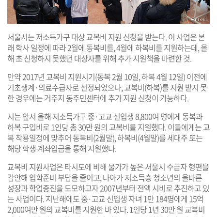
서울시는 저소득가구 대상 교복비 지원 신청을 받는다. 이 사업은 본
래 학사 일정에 따라 2월에 동복비를, 4월에 하복비를 지원하는데, 올
해 초 신청하지 못했던 대상자를 위해 추가 지원책을 마련한 것.
만약 2017년 교복비 지원시기(동복 2월 10일, 하복 4월 12일) 이전에
기초생계·의료수급자로 선정되었으나, 교복비(하복)를 지원 받지 못
한 경우에는 거주지 동주민센터에 추가 지원 신청이 가능하다.
시는 앞서 올해 저소득가구 중·고교 신입생 8,800여 명에게 동복과
하복 구입비로 1인당 총 30만 원의 교복비를 지원했다. 이들에게는 교
복 착용일정에 맞추어 동복비(2월말), 하복비(4월말)를 세대주 또는
해당 학생 계좌입금을 통해 지원했다.
교복비 지원사업은 타시도에 비해 물가가 높은 서울시 수급자 형편을
감안해 입학준비 부담을 줄이고, 나아가 저소득층 청소년의 올바른
성장과 학업증진을 도모하고자 2007년부터 전액 시비로 추진하고 있
는 사업이다. 지난해에도 중·고교 신입생 자녀 1만 184명에게 15억
2,000여만 원의 교복비를 지원한 바 있다. 1인당 1년 30만 원 교복비