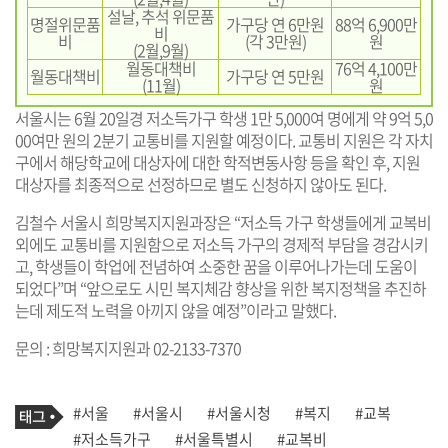
설날, 추석 위문품
명절위문품
가구당 연 6만원
88억 6,900만
비
비
(각 3만원)
원
(2월,9월)
월동대책비
76억 4,100만
월동대책비
가구당 연 5만원
(11월)
원
서울시는 6월 20일경 저소득가구 학생 1만 5,000여 명에게 약 9억 5,0
00여만 원의 2분기 교통비를 지원할 예정이다. 교통비 지원은 각 자치
구에서 해당학교에 대상자에 대한 학적변동사항 등을 확인 후, 지원
대상자를 최종적으로 선정하므로 별도 신청하지 않아도 된다.
김철수 서울시 희망복지지원과장은 “저소득 가구 학생들에게 교복비
외에도 교통비를 지원함으로 저소득 가구의 경제적 부담을 경감시키
고, 학생들이 학업에 전념하여 소중한 꿈을 이루어나가는데 도움이
되었다”며 “앞으로도 시민 복지체감 향상을 위한 복지정책을 추진하
는데 제도적 노력을 아끼지 않을 예정”이라고 말했다.
문의 : 희망복지지원과 02-2133-7370
기
태
#서울
#서울시
#서울시청
#복지
#교복
사
그
관
#저소득가구
#서울특별시
#교복비