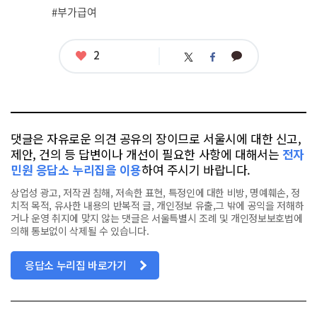
련
#부가급여
태
그
좋
2
카
트
페
아
카
위
이
요
오
터
스
톡
북
댓글은 자유로운 의견 공유의 장이므로 서울시에 대한 신고,
제안, 건의 등 답변이나 개선이 필요한 사항에 대해서는
전자
민원 응답소 누리집을 이용
하여 주시기 바랍니다.
상업성 광고, 저작권 침해, 저속한 표현, 특정인에 대한 비방, 명예훼손, 정
치적 목적, 유사한 내용의 반복적 글, 개인정보 유출,그 밖에 공익을 저해하
거나 운영 취지에 맞지 않는 댓글은 서울특별시 조례 및 개인정보보호법에
의해 통보없이 삭제될 수 있습니다.
응답소 누리집 바로가기