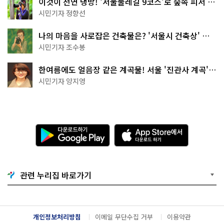
이것이 천연 냉방! '서울둘레길 9코스'로 숲속 피서 떠
나볼까
시민기자 정향선
나의 마음을 사로잡은 건축물은? '서울시 건축상' 수
상작 공개!
시민기자 조수봉
한여름에도 얼음장 같은 계곡물! 서울 '진관사 계곡'이
천국이네~
시민기자 양지영
다
A
운
p
로
p
드
S
하
t
기
o
관련 누리집 바로가기
G
r
o
e
o
에
g
서
l
다
개인정보처리방침
이메일 무단수집 거부
이용약관
e
운