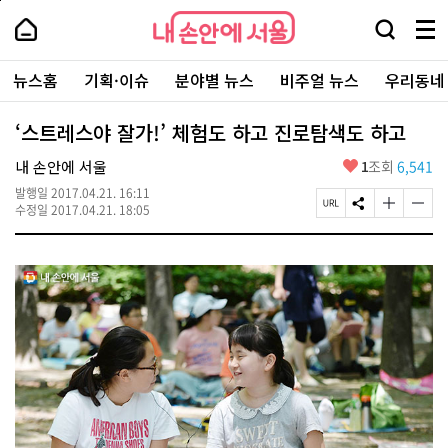
본
페
내
문
이
내
손
검
메
바
지
손
안
색
뉴
로
상
안
주
에
창
전
가
단
에
뉴스홈
기획·이슈
분야별 뉴스
비주얼 뉴스
우리동네
요
서
열
체
기
으
서
서
울
기
보
로
울
비
기
이
-
‘스트레스야 잘가!’ 체험도 하고 진로탐색도 하고
스
동
서
바
울
좋
내 손안에 서울
1
조회
6,541
로
시
아
가
대
발행일
2017.04.21. 16:11
요
기
페
S
글
글
표
수정일
2017.04.21. 18:05
이
N
자
자
소
지
S
크
크
통
U
공
기
기
포
R
유
크
작
털
L
하
게
게
복
기
변
변
사
경
경
하
하
기
기