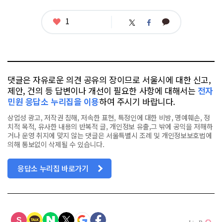
좋
1
카
트
페
아
카
위
이
요
오
터
스
톡
북
댓글은 자유로운 의견 공유의 장이므로 서울시에 대한 신고,
제안, 건의 등 답변이나 개선이 필요한 사항에 대해서는
전자
민원 응답소 누리집을 이용
하여 주시기 바랍니다.
상업성 광고, 저작권 침해, 저속한 표현, 특정인에 대한 비방, 명예훼손, 정
치적 목적, 유사한 내용의 반복적 글, 개인정보 유출,그 밖에 공익을 저해하
거나 운영 취지에 맞지 않는 댓글은 서울특별시 조례 및 개인정보보호법에
의해 통보없이 삭제될 수 있습니다.
응답소 누리집 바로가기