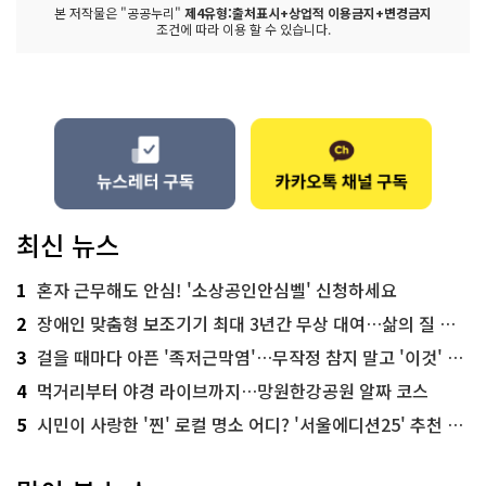
본 저작물은 "공공누리"
제4유형:출처표시+상업적 이용금지+변경금지
조건에 따라 이용 할 수 있습니다.
최신 뉴스
1
혼자 근무해도 안심! '소상공인안심벨' 신청하세요
2
장애인 맞춤형 보조기기 최대 3년간 무상 대여…삶의 질 높인다
3
걸을 때마다 아픈 '족저근막염'…무작정 참지 말고 '이것' 해보세요!
4
먹거리부터 야경 라이브까지…망원한강공원 알짜 코스
5
시민이 사랑한 '찐' 로컬 명소 어디? '서울에디션25' 추천 코스