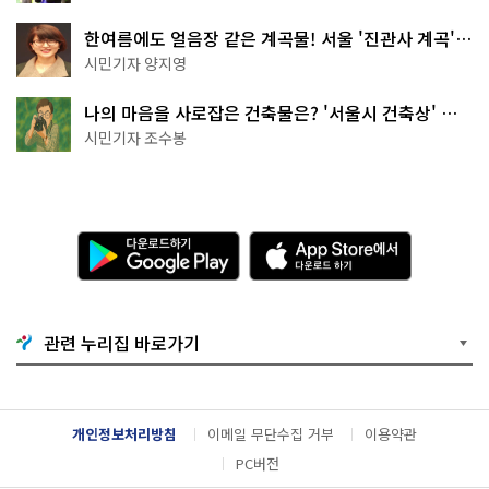
한여름에도 얼음장 같은 계곡물! 서울 '진관사 계곡'이
천국이네~
시민기자 양지영
나의 마음을 사로잡은 건축물은? '서울시 건축상' 수
상작 공개!
시민기자 조수봉
다
A
운
p
로
p
드
S
하
t
기
o
관련 누리집 바로가기
G
r
o
e
o
에
g
서
l
다
개인정보처리방침
이메일 무단수집 거부
이용약관
e
운
P
로
PC버전
l
드