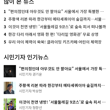
많이 본 뉴스
1
"편의점인데 아무것도 안 팔아요" 서울에서 가장 특별한 편의점의 정체
2
주황색 리본 따라 한강부터 메타세쿼이아 숲길까지…서울둘레길 15코스
3
이것이 천연 냉방! '서울둘레길 9코스'로 숲속 피서 떠나볼까
4
한강 다리 아래서 영화 한 편! '다리밑 영화관' 무료 상영
5
우리 아이 체력이 쑥쑥! 클라이밍 키즈카페·어린이 체력장
시민기자 인기뉴스
"편의점인데 아무것도 안 팔아요" 서울에서 가장 특별
한 편의점의 정체
시민기자 권기윤
주황색 리본 따라 한강부터 메타세쿼이아 숲길까지…
서울둘레길 15코스
시민기자 박상현
이것이 천연 냉방! '서울둘레길 9코스'로 숲속 피서 떠
나볼까
시민기자 정향선