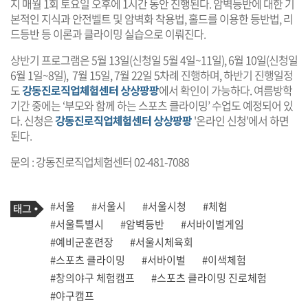
지 매월 1회 토요일 오후에 1시간 동안 진행된다. 암벽등반에 대한 기
본적인 지식과 안전벨트 및 암벽화 착용법, 홀드를 이용한 등반법, 리
드등반 등 이론과 클라이밍 실습으로 이뤄진다.
상반기 프로그램은 5월 13일(신청일 5월 4일~11일), 6월 10일(신청일
6월 1일~8일), 7월 15일, 7월 22일 5차례 진행하며, 하반기 진행일정
도
강동진로직업체험센터 상상팡팡
에서 확인이 가능하다. 여름방학
기간 중에는 ‘부모와 함께 하는 스포츠 클라이밍’ 수업도 예정되어 있
다. 신청은
강동진로직업체험센터 상상팡팡
'온라인 신청'에서 하면
된다.
문의 : 강동진로직업체험센터 02-481-7088
기
태
#서울
#서울시
#서울시청
#체험
사
그
관
#서울특별시
#암벽등반
#서바이벌게임
련
#예비군훈련장
#서울시체육회
태
그
#스포츠 클라이밍
#서바이벌
#이색체험
#창의야구 체험캠프
#스포츠 클라이밍 진로체험
#야구캠프