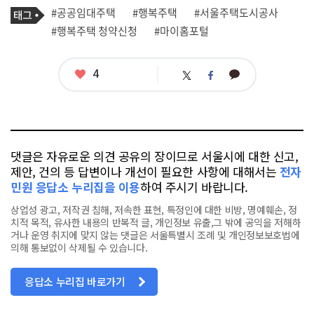
기
태
#공공임대주택
#행복주택
#서울주택도시공사
사
그
관
#행복주택 청약신청
#마이홈포털
련
태
그
좋
4
카
트
페
아
카
위
이
요
오
터
스
톡
북
댓글은 자유로운 의견 공유의 장이므로 서울시에 대한 신고,
제안, 건의 등 답변이나 개선이 필요한 사항에 대해서는
전자
민원 응답소 누리집을 이용
하여 주시기 바랍니다.
상업성 광고, 저작권 침해, 저속한 표현, 특정인에 대한 비방, 명예훼손, 정
치적 목적, 유사한 내용의 반복적 글, 개인정보 유출,그 밖에 공익을 저해하
거나 운영 취지에 맞지 않는 댓글은 서울특별시 조례 및 개인정보보호법에
의해 통보없이 삭제될 수 있습니다.
응답소 누리집 바로가기