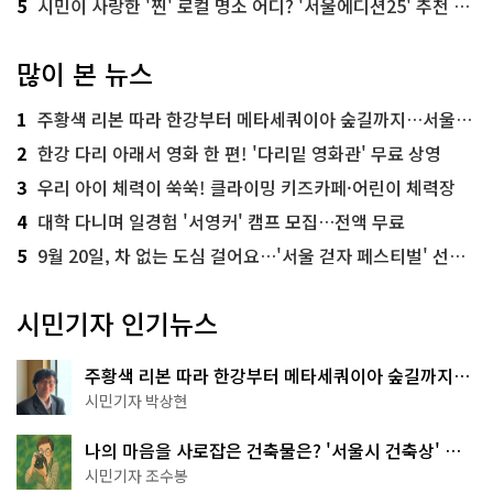
5
시민이 사랑한 '찐' 로컬 명소 어디? '서울에디션25' 추천 코스
많이 본 뉴스
1
주황색 리본 따라 한강부터 메타세쿼이아 숲길까지…서울둘레길 15코스
2
한강 다리 아래서 영화 한 편! '다리밑 영화관' 무료 상영
3
우리 아이 체력이 쑥쑥! 클라이밍 키즈카페·어린이 체력장
4
대학 다니며 일경험 '서영커' 캠프 모집…전액 무료
5
9월 20일, 차 없는 도심 걸어요…'서울 걷자 페스티벌' 선착순 5천명
시민기자 인기뉴스
주황색 리본 따라 한강부터 메타세쿼이아 숲길까지…
서울둘레길 15코스
시민기자 박상현
나의 마음을 사로잡은 건축물은? '서울시 건축상' 수
상작 공개!
시민기자 조수봉