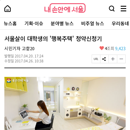
본
페
내
문
이
내
손
검
메
바
지
손
안
색
뉴
로
상
안
주
에
창
전
가
단
에
뉴스홈
기획·이슈
분야별 뉴스
비주얼 뉴스
우리동네
요
서
열
체
기
으
서
서
울
기
보
로
울
비
기
이
-
서울살이 대학생의 '행복주택' 청약신청기
스
동
서
바
울
좋
시민기자 고함20
4
조회
9,423
로
시
아
가
대
발행일
2017.04.20. 17:24
요
기
페
S
글
글
표
수정일
2017.04.26. 10:38
이
N
자
자
소
지
S
크
크
통
U
공
기
기
포
R
유
크
작
털
L
하
게
게
복
기
변
변
사
경
경
하
하
기
기