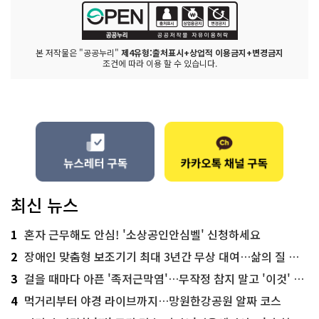
본 저작물은 "공공누리"
제4유형:출처표시+상업적 이용금지+변경금지
조건에 따라 이용 할 수 있습니다.
최신 뉴스
1
혼자 근무해도 안심! '소상공인안심벨' 신청하세요
2
장애인 맞춤형 보조기기 최대 3년간 무상 대여…삶의 질 높인다
3
걸을 때마다 아픈 '족저근막염'…무작정 참지 말고 '이것' 해보세요!
4
먹거리부터 야경 라이브까지…망원한강공원 알짜 코스