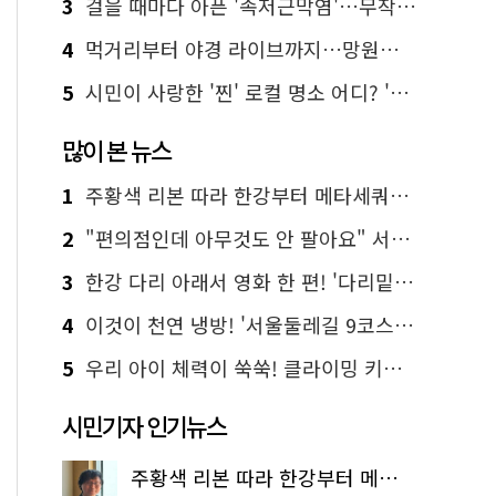
3
걸을 때마다 아픈 '족저근막염'…무작정 참지 말고 '이것' 해보세요!
4
먹거리부터 야경 라이브까지…망원한강공원 알짜 코스
5
시민이 사랑한 '찐' 로컬 명소 어디? '서울에디션25' 추천 코스
많이 본 뉴스
1
주황색 리본 따라 한강부터 메타세쿼이아 숲길까지…서울둘레길 15코스
2
"편의점인데 아무것도 안 팔아요" 서울에서 가장 특별한 편의점의 정체
3
한강 다리 아래서 영화 한 편! '다리밑 영화관' 무료 상영
4
이것이 천연 냉방! '서울둘레길 9코스'로 숲속 피서 떠나볼까
5
우리 아이 체력이 쑥쑥! 클라이밍 키즈카페·어린이 체력장
시민기자 인기뉴스
주황색 리본 따라 한강부터 메타세쿼이아 숲길까지…서울둘레길 15코스