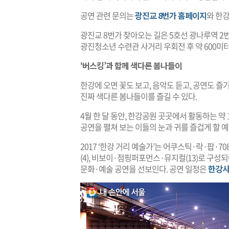
공연 관련 문의는
광진교 8번가 홈페이지
와 한강
광진교 8번가 찾아오는 길은 5호선 광나루역 2번
광진청소년 수련관 사거리 우회전 후 약 600미터
‘버스킹’과 함께 색다른 봄나들이
한강에 오면 꽃도 보고, 음악도 듣고, 공연도 즐
진짜 색다른 봄나들이를 즐길 수 있다.
4월 한 달 동안, 한강공원 곳곳에서 활동하는 약
공연을 펼쳐 보는 이들의 눈과 귀를 즐겁게 할 
2017 ‘한강 거리 예술가’는 어쿠스틱·락·팝·7080밴
(4), 비보이·점핑퍼포먼스·뮤지컬(13)로 구성
문화·예술 공연을 선보인다. 공연 일정은
한강사