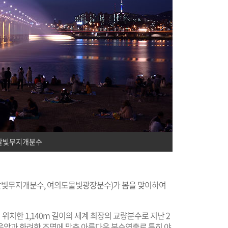
달빛무지개분수
포달빛무지개분수, 여의도물빛광장분수)가 봄을 맞이하여
치한 1,140m 길이의 세계 최장의 교량분수로 지난 2
배경음악과 화려한 조명에 맞춘 아름다운 분수연출로 특히 야