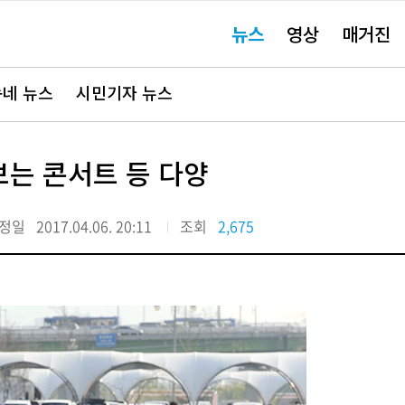
주
뉴스
영상
매거진
요
서
비
스
바
네 뉴스
시민기자 뉴스
로
가
기"
보는 콘서트 등 다양
정일
2017.04.06. 20:11
조회
2,675