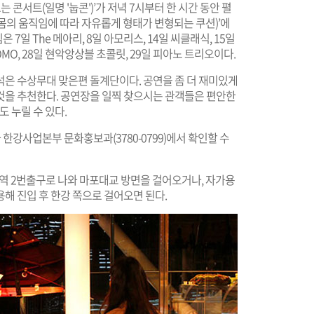
콘서트(일명 '눕콘')’가 저녁 7시부터 한 시간 동안 펼
백(몸의 움직임에 따라 자유롭게 형태가 변형되는 쿠션)’에
7일 The 메아리, 8일 아모리스, 14일 씨클래식, 15일
MOMO, 28일 현악앙상블 초콜릿, 29일 피아노 트리오이다.
석은 수상무대 맞은편 돌계단이다. 공연을 좀 더 재미있게
것을 추천한다. 공연장을 일찍 찾으시는 관객들은 편안한
도 누릴 수 있다.
 한강사업본부 문화홍보과(3780-0799)에서 확인할 수
역 2번출구로 나와 마포대교 방면을 걸어오거나, 자가용
해 진입 후 한강 쪽으로 걸어오면 된다.