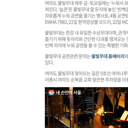
여의도 물빛무대 매주 금·토요일에는 ‘누워서 보는 
쳐진다. ‘눕콘’은 물빛무대 앞 둔치에 놓인 ‘빈
자유롭게 누워 공연을 즐기는 행사로, 4월 공연팀은 
EWHA TRIO, 21일 현악앙상블 오드리, 22일 
물빛무대는 한강 내 유일한 수상무대이며, 관객
즐기기 위해 돗자리와 간단한 다과를 챙겨오는 
빈백 의자에 누워 공연을 볼 수 있는 특별한 기회
물빛무대 공연관련 문의는
물빛무대 홈페이지
와
있다.
여의도 물빛무대 찾아오는 길은 5호선 여의나루
이용시 여의도 순복음 교회 맞은편 주차장을 이용