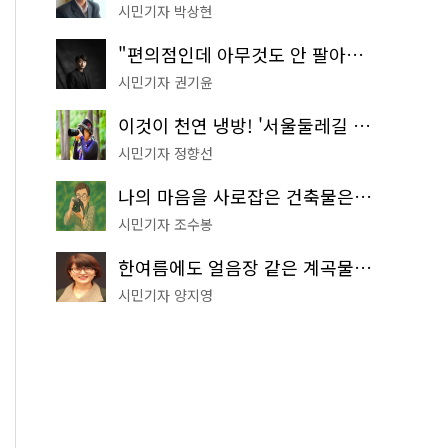
시민기자 박상현
"편의점인데 아무것도 안 팔아요" 서울에서 가장 특별한 편의점의 정체
시민기자 권기윤
이것이 천연 냉방! '서울둘레길 9코스'로 숲속 피서 떠나볼까
시민기자 정향선
나의 마음을 사로잡은 건축물은? '서울시 건축상' 수상작 공개!
시민기자 조수봉
한여름에도 얼음장 같은 계곡물! 서울 '진관사 계곡'이 천국이네~
시민기자 양지영