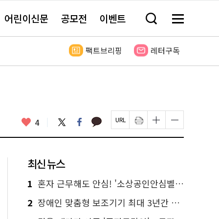
어린이신문
공모전
이벤트
검
메
색
뉴
창
전
열
체
팩트브리핑
레터구독
기
보
기
카
좋
트
페
4
페
인
글
글
카
위
이
아
이
쇄
자
자
오
터
스
요
지
하
크
크
톡
북
U
기
기
기
R
새
크
작
L
창
게
게
최신 뉴스
복
열
변
변
사
림
경
경
하
하
1
혼자 근무해도 안심! '소상공인안심벨' 신청하세요
기
기
2
장애인 맞춤형 보조기기 최대 3년간 무상 대여…삶의 질 높인다