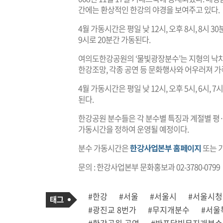
간에는 환상적인 한강의 야경을 보여주고 있다.
4월 가동시간은 평일 낮 12시, 오후 8시, 8시 30분,
9시로 20분간 가동된다.
여의도한강공원의 ‘물빛광장분수’는 지형의 낙
한강조망, 각종 공연 등 문화행사와 어우러져 
4월 가동시간은 평일 낮 12시, 오후 5시, 6시, 7시
된다.
한강공원 분수들은 각 분수별 특징과 계절별 평·
가동시간을 정하여 운영될 예정이다.
분수 가동시간은
한강사업본부 홈페이지
또는 기
문의 : 한강사업본부 문화홍보과 02-3780-0799
기
태
#한강
#서울
#서울시
#서울시청
사
그
관
#광진교 8번가
#무지개분수
#서울
련
태