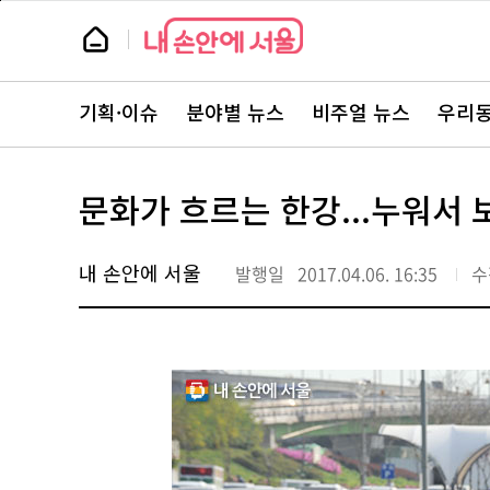
본
페
문
이
뉴
바
지
스
로
상
룸
가
단
뉴
기
으
스
로
기획·이슈
분야별 뉴스
비주얼 뉴스
우리동
주
이
요
동
서
비
스
문화가 흐르는 한강...누워서 
바
로
가
기
내 손안에 서울
발행일
2017.04.06. 16:35
수