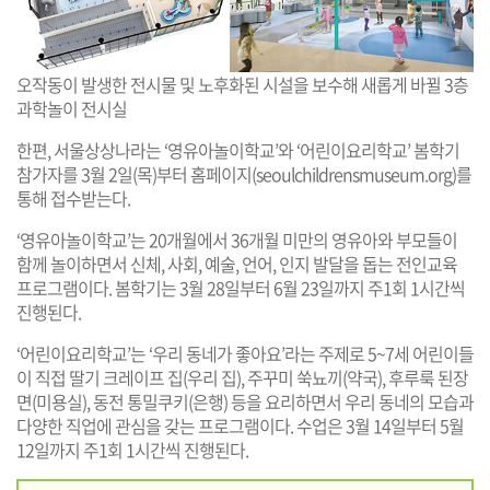
오작동이 발생한 전시물 및 노후화된 시설을 보수해 새롭게 바뀔 3층
과학놀이 전시실
한편, 서울상상나라는 ‘영유아놀이학교’와 ‘어린이요리학교’ 봄학기
참가자를 3월 2일(목)부터 홈페이지(
seoulchildrensmuseum.org
)를
통해 접수받는다.
‘영유아놀이학교’는 20개월에서 36개월 미만의 영유아와 부모들이
함께 놀이하면서 신체, 사회, 예술, 언어, 인지 발달을 돕는 전인교육
프로그램이다. 봄학기는 3월 28일부터 6월 23일까지 주1회 1시간씩
진행된다.
‘어린이요리학교’는 ‘우리 동네가 좋아요’라는 주제로 5~7세 어린이들
이 직접 딸기 크레이프 집(우리 집), 주꾸미 쑥뇨끼(약국), 후루룩 된장
면(미용실), 동전 통밀쿠키(은행) 등을 요리하면서 우리 동네의 모습과
다양한 직업에 관심을 갖는 프로그램이다. 수업은 3월 14일부터 5월
12일까지 주1회 1시간씩 진행된다.