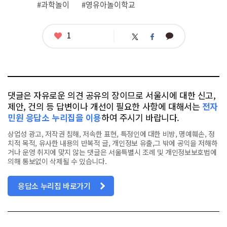
그
#과학놀이
#영유아놀이학교
좋
1
카
트
페
아
카
위
이
요
오
터
스
톡
북
댓글은 자유로운 의견 공유의 장이므로 서울시에 대한 신고,
제안, 건의 등 답변이나 개선이 필요한 사항에 대해서는
전자
민원 응답소 누리집을 이용
하여 주시기 바랍니다.
상업성 광고, 저작권 침해, 저속한 표현, 특정인에 대한 비방, 명예훼손, 정
치적 목적, 유사한 내용의 반복적 글, 개인정보 유출,그 밖에 공익을 저해하
거나 운영 취지에 맞지 않는 댓글은 서울특별시 조례 및 개인정보보호법에
의해 통보없이 삭제될 수 있습니다.
응답소 누리집 바로가기