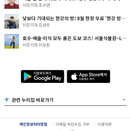
·무더위쉼터까지
시민기자 조수연
낮보다 기대되는 한강의 밤! 8월 한정 무료 '한강 밤
핑' 예약은?
시민기자 김성무
호수·예술·미식 모두 품은 도보 코스! 서울식물원~LG
아트센터~마곡테라스거리
시민기자 이상돈
다
A
운
p
로
p
드
S
하
t
기
o
관련 누리집 바로가기
G
r
o
e
o
에
g
서
l
다
개인정보처리방침
이메일 무단수집 거부
이용약관
e
운