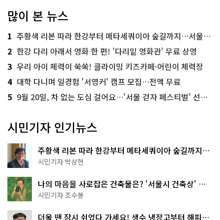
많이 본 뉴스
1
주황색 리본 따라 한강부터 메타세쿼이아 숲길까지…서울둘레길 15코스
2
한강 다리 아래서 영화 한 편! '다리밑 영화관' 무료 상영
3
우리 아이 체력이 쑥쑥! 클라이밍 키즈카페·어린이 체력장
4
대학 다니며 일경험 '서영커' 캠프 모집…전액 무료
5
9월 20일, 차 없는 도심 걸어요…'서울 걷자 페스티벌' 선착순 5천명
시민기자 인기뉴스
주황색 리본 따라 한강부터 메타세쿼이아 숲길까지…
서울둘레길 15코스
시민기자 박상현
나의 마음을 사로잡은 건축물은? '서울시 건축상' 수
상작 공개!
시민기자 조수봉
더울 땐 잠시 쉬었다 가세요! 생수 냉장고부터 해피소