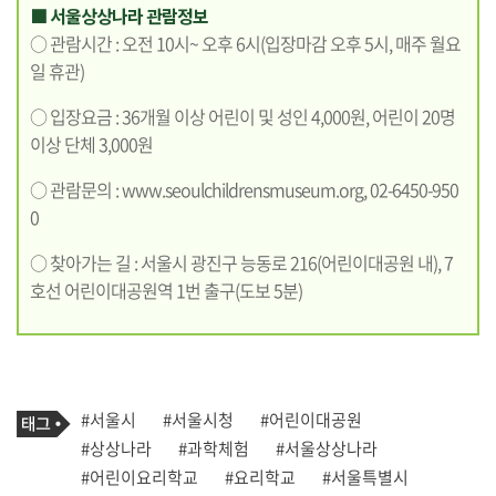
■ 서울상상나라 관람정보
○ 관람시간 : 오전 10시~ 오후 6시(입장마감 오후 5시, 매주 월요
일 휴관)
○ 입장요금 : 36개월 이상 어린이 및 성인 4,000원, 어린이 20명
이상 단체 3,000원
○ 관람문의 :
www.seoulchildrensmuseum.org
, 02-6450-950
0
○ 찾아가는 길 : 서울시 광진구 능동로 216(어린이대공원 내), 7
호선 어린이대공원역 1번 출구(도보 5분)
기
태
#서울시
#서울시청
#어린이대공원
사
그
관
#상상나라
#과학체험
#서울상상나라
련
#어린이요리학교
#요리학교
#서울특별시
태