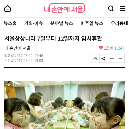
본
페
내
문
이
내
손
검
메
바
지
손
안
색
뉴
로
상
안
주
에
창
전
가
단
에
뉴스홈
기획·이슈
분야별 뉴스
비주얼 뉴스
우리동네
요
서
열
체
기
으
서
서
울
기
보
로
울
비
기
이
-
서울상상나라 7일부터 12일까지 임시휴관
스
동
서
바
울
좋
내 손안에 서울
1
조회
1,248
로
시
아
가
대
발행일
2017.03.02. 17:46
요
기
페
S
글
글
표
수정일
2017.03.02. 19:03
이
N
자
자
소
지
S
크
크
통
U
공
기
기
포
R
유
크
작
털
L
하
게
게
복
기
변
변
사
경
경
하
하
기
기