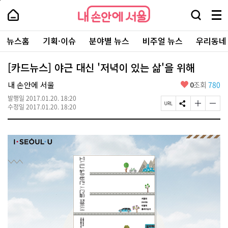
본
페
내
문
이
내
손
검
메
바
지
손
안
색
뉴
로
상
안
주
에
창
전
가
단
에
뉴스홈
기획·이슈
분야별 뉴스
비주얼 뉴스
우리동네
요
서
열
체
기
으
서
서
울
기
보
로
울
비
기
이
-
[카드뉴스] 야근 대신 '저녁이 있는 삶'을 위해
스
동
서
바
울
좋
내 손안에 서울
0
조회
780
로
시
아
가
대
발행일
2017.01.20. 18:20
요
기
페
S
글
글
표
수정일
2017.01.20. 18:20
이
N
자
자
소
지
S
크
크
통
U
공
기
기
포
R
유
크
작
털
L
하
게
게
복
기
변
변
사
경
경
하
하
기
기