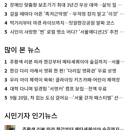
2
장애인 맞춤형 보조기기 최대 3년간 무상 대여…삶의 질 높인다
3
걸을 때마다 아픈 '족저근막염'…무작정 참지 말고 '이것' 해보세요!
4
먹거리부터 야경 라이브까지…망원한강공원 알짜 코스
5
시민이 사랑한 '찐' 로컬 명소 어디? '서울에디션25' 추천 코스
많이 본 뉴스
1
주황색 리본 따라 한강부터 메타세쿼이아 숲길까지…서울둘레길 15코스
2
한강 다리 아래서 영화 한 편! '다리밑 영화관' 무료 상영
3
우리 아이 체력이 쑥쑥! 클라이밍 키즈카페·어린이 체력장
4
대학 다니며 일경험 '서영커' 캠프 모집…전액 무료
5
9월 20일, 차 없는 도심 걸어요…'서울 걷자 페스티벌' 선착순 5천명
시민기자 인기뉴스
주황색 리본 따라 한강부터 메타세쿼이아 숲길까지…