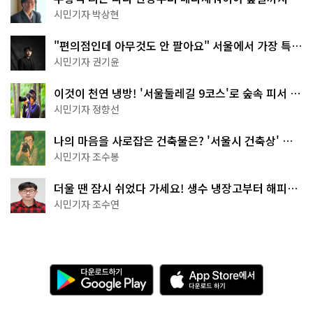
서울둘레길 15코스
시민기자 박상현
"편의점인데 아무것도 안 팔아요" 서울에서 가장 특별
한 편의점의 정체
시민기자 권기윤
이것이 천연 냉방! '서울둘레길 9코스'로 숲속 피서 떠
나볼까
시민기자 정향선
나의 마음을 사로잡은 건축물은? '서울시 건축상' 수
상작 공개!
시민기자 조수봉
더울 땐 잠시 쉬었다 가세요! 생수 냉장고부터 해피소
·무더위쉼터까지
시민기자 조수연
다
A
운
p
로
p
드
S