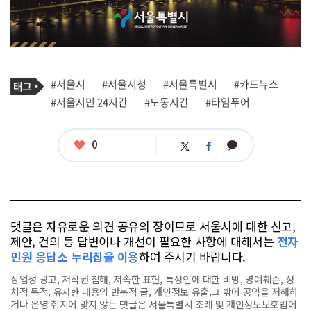
기
태
#서울시
#서울시청
#서울특별시
#카드뉴스
사
그
관
#서울시민 24시간
#노동시간
#타임푸어
련
태
그
좋
0
카
트
페
아
카
위
이
요
오
터
스
톡
북
댓글은 자유로운 의견 공유의 장이므로 서울시에 대한 신고,
제안, 건의 등 답변이나 개선이 필요한 사항에 대해서는
전자
민원 응답소 누리집을 이용
하여 주시기 바랍니다.
상업성 광고, 저작권 침해, 저속한 표현, 특정인에 대한 비방, 명예훼손, 정
치적 목적, 유사한 내용의 반복적 글, 개인정보 유출,그 밖에 공익을 저해하
거나 운영 취지에 맞지 않는 댓글은 서울특별시 조례 및 개인정보보호법에