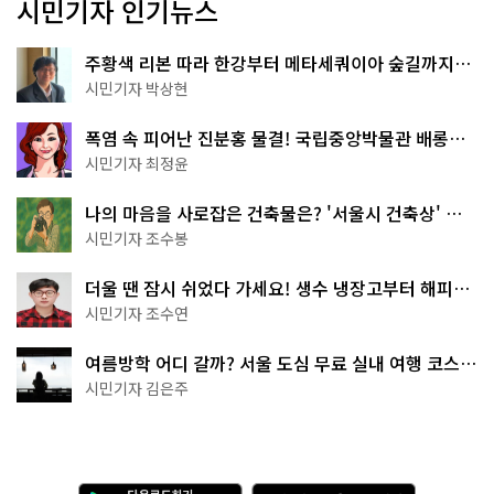
시민기자 인기뉴스
주황색 리본 따라 한강부터 메타세쿼이아 숲길까지…
서울둘레길 15코스
시민기자 박상현
폭염 속 피어난 진분홍 물결! 국립중앙박물관 배롱나
무 명소
시민기자 최정윤
나의 마음을 사로잡은 건축물은? '서울시 건축상' 수
상작 공개!
시민기자 조수봉
더울 땐 잠시 쉬었다 가세요! 생수 냉장고부터 해피소
·무더위쉼터까지
시민기자 조수연
여름방학 어디 갈까? 서울 도심 무료 실내 여행 코스
추천
시민기자 김은주
다
A