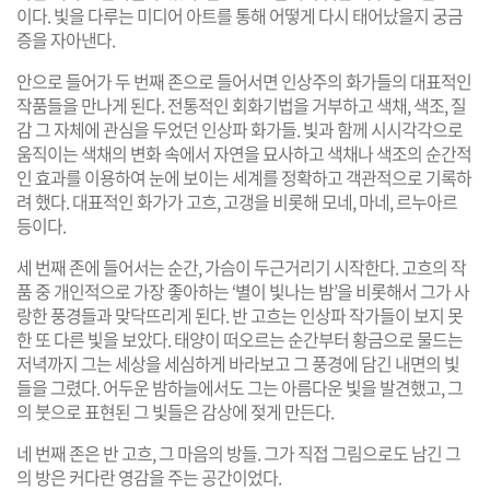
이다. 빛을 다루는 미디어 아트를 통해 어떻게 다시 태어났을지 궁금
증을 자아낸다.
안으로 들어가 두 번째 존으로 들어서면 인상주의 화가들의 대표적인
작품들을 만나게 된다. 전통적인 회화기법을 거부하고 색채, 색조, 질
감 그 자체에 관심을 두었던 인상파 화가들. 빛과 함께 시시각각으로
움직이는 색채의 변화 속에서 자연을 묘사하고 색채나 색조의 순간적
인 효과를 이용하여 눈에 보이는 세계를 정확하고 객관적으로 기록하
려 했다. 대표적인 화가가 고흐, 고갱을 비롯해 모네, 마네, 르누아르
등이다.
세 번째 존에 들어서는 순간, 가슴이 두근거리기 시작한다. 고흐의 작
품 중 개인적으로 가장 좋아하는 ‘별이 빛나는 밤’을 비롯해서 그가 사
랑한 풍경들과 맞닥뜨리게 된다. 반 고흐는 인상파 작가들이 보지 못
한 또 다른 빛을 보았다. 태양이 떠오르는 순간부터 황금으로 물드는
저녁까지 그는 세상을 세심하게 바라보고 그 풍경에 담긴 내면의 빛
들을 그렸다. 어두운 밤하늘에서도 그는 아름다운 빛을 발견했고, 그
의 붓으로 표현된 그 빛들은 감상에 젖게 만든다.
네 번째 존은 반 고흐, 그 마음의 방들. 그가 직접 그림으로도 남긴 그
의 방은 커다란 영감을 주는 공간이었다.