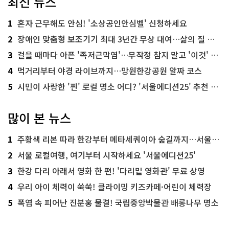
최신 뉴스
1
혼자 근무해도 안심! '소상공인안심벨' 신청하세요
2
장애인 맞춤형 보조기기 최대 3년간 무상 대여…삶의 질 높인다
3
걸을 때마다 아픈 '족저근막염'…무작정 참지 말고 '이것' 해보세요!
4
먹거리부터 야경 라이브까지…망원한강공원 알짜 코스
5
시민이 사랑한 '찐' 로컬 명소 어디? '서울에디션25' 추천 코스
많이 본 뉴스
1
주황색 리본 따라 한강부터 메타세쿼이아 숲길까지…서울둘레길 15코스
2
서울 로컬여행, 여기부터 시작하세요 '서울에디션25'
3
한강 다리 아래서 영화 한 편! '다리밑 영화관' 무료 상영
4
우리 아이 체력이 쑥쑥! 클라이밍 키즈카페·어린이 체력장
5
폭염 속 피어난 진분홍 물결! 국립중앙박물관 배롱나무 명소