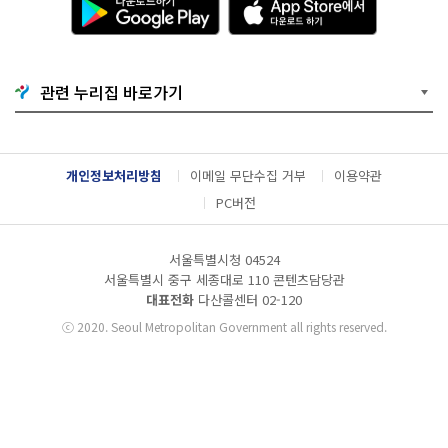
운
p
로
p
드
S
하
t
기
o
관련 누리집 바로가기
G
r
o
e
o
에
g
서
l
다
개인정보처리방침
이메일 무단수집 거부
이용약관
e
운
P
로
PC버전
l
드
a
하
y
기
서울특별시청 04524
서울특별시 중구 세종대로 110 콘텐츠담당관
대표전화
다산콜센터
02-120
ⓒ
2020. Seoul Metropolitan Government all rights reserved.