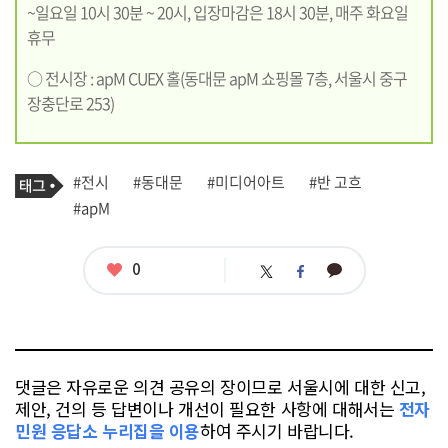
~일요일 10시 30분 ~ 20시, 입장마감은 18시 30분, 매주 화요일
휴무
○ 전시장 : apM CUEX 홀(동대문 apM 쇼핑몰 7층, 서울시 중구
장충단로 253)
기
태
#전시
#동대문
#미디어아트
#반 고흐
사
그
관
#apM
련
태
그
좋
0
카
트
페
아
카
위
이
요
오
터
스
톡
북
댓글은 자유로운 의견 공유의 장이므로 서울시에 대한 신고,
제안, 건의 등 답변이나 개선이 필요한 사항에 대해서는
전자
민원 응답소 누리집을 이용
하여 주시기 바랍니다.