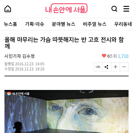
본
페
내
문
이
내
손
검
메
바
지
손
안
색
뉴
로
상
안
주
에
창
전
가
단
에
뉴스홈
기획·이슈
분야별 뉴스
비주얼 뉴스
우리동네
요
서
열
체
기
으
서
서
울
기
보
로
울
비
기
이
-
올해 마무리는 가슴 따뜻해지는 반 고흐 전시와 함
스
동
서
께
바
울
로
시
가
좋
시민기자 김수정
0
조회
1,710
대
기
아
표
발행일
2016.12.23. 14:05
요
소
페
S
글
글
수정일
2016.12.23. 18:26
통
이
N
자
자
포
지
S
크
크
털
U
공
기
기
R
유
크
작
L
하
게
게
복
기
변
변
사
경
경
하
하
기
기