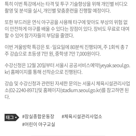
특히 이번 특강에서는 타격 및 투구 기술향상을 위해 개인별 비디오
촬영 및 분석을 실시, 개인별 맞춤훈련을 진행할 예정이다.
또한 부드러운 연식 야구공을 사용해 타구에 맞아도 부상의 위험 없
이 안전하게 야구를 배울 수 있다는 장점이 있다. 장비도 무료로 대여
할 수 있어 참가자들의 부담을 줄였다.
이번 겨울방학 특강은 토·일요일에 80분씩 진행되며, 주 1회씩 총 7
주 강습으로 초등생 7만 원, 중학생 7만 7,000원이다.
수강신청은 12월 20일부터 서울시 공공서비스예약(
yeyak.seoul.go.
kr
) 홈페이지를 통해 선착순으로 진행된다.
강습 및 수강신청과 관련된 자세한 문의는 서울시 체육시설관리사업
소(02-2240-8971)및 홈페이지(
stadium.seoul.go.kr
)를 참고하면 된
다.
기
태
#잠실종합운동장
#체육시설관리사업소
사
그
관
#어린이 야구교실
련
태