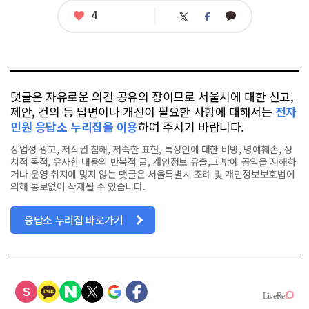
그
좋
4
카
트
페
아
카
위
이
요
오
터
스
톡
북
댓글은 자유로운 의견 공유의 장이므로 서울시에 대한 신고,
제안, 건의 등 답변이나 개선이 필요한 사항에 대해서는
전자
민원 응답소 누리집을 이용
하여 주시기 바랍니다.
상업성 광고, 저작권 침해, 저속한 표현, 특정인에 대한 비방, 명예훼손, 정
치적 목적, 유사한 내용의 반복적 글, 개인정보 유출,그 밖에 공익을 저해하
거나 운영 취지에 맞지 않는 댓글은 서울특별시 조례 및 개인정보보호법에
의해 통보없이 삭제될 수 있습니다.
응답소 누리집 바로가기