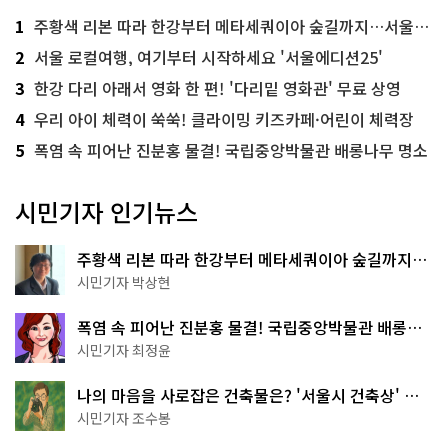
1
주황색 리본 따라 한강부터 메타세쿼이아 숲길까지…서울둘레길 15코스
2
서울 로컬여행, 여기부터 시작하세요 '서울에디션25'
3
한강 다리 아래서 영화 한 편! '다리밑 영화관' 무료 상영
4
우리 아이 체력이 쑥쑥! 클라이밍 키즈카페·어린이 체력장
5
폭염 속 피어난 진분홍 물결! 국립중앙박물관 배롱나무 명소
시민기자 인기뉴스
주황색 리본 따라 한강부터 메타세쿼이아 숲길까지…
서울둘레길 15코스
시민기자 박상현
폭염 속 피어난 진분홍 물결! 국립중앙박물관 배롱나
무 명소
시민기자 최정윤
나의 마음을 사로잡은 건축물은? '서울시 건축상' 수
상작 공개!
시민기자 조수봉