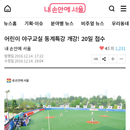
본
페
내
문
이
내
손
검
메
바
지
손
안
색
뉴
로
상
안
주
에
창
전
가
단
에
뉴스홈
기획·이슈
분야별 뉴스
비주얼 뉴스
우리동네
요
서
열
체
기
으
서
서
울
기
보
로
울
비
기
이
-
어린이 야구교실 동계특강 개강! 20일 접수
스
동
서
바
울
좋
내 손안에 서울
4
조회
1,231
로
시
아
가
대
발행일
2016.12.14. 17:22
요
기
페
S
글
글
표
수정일
2016.12.14. 18:04
이
N
자
자
소
지
S
크
크
통
U
공
기
기
포
R
유
크
작
털
L
하
게
게
복
기
변
변
사
경
경
하
하
기
기