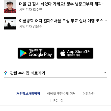
더울 땐 잠시 쉬었다 가세요! 생수 냉장고부터 해피소
·무더위쉼터까지
시민기자 조수연
여름방학 어디 갈까? 서울 도심 무료 실내 여행 코스
추천
시민기자 김은주
다
A
운
p
로
p
드
S
하
t
기
o
관련 누리집 바로가기
G
r
o
e
o
에
g
서
l
다
개인정보처리방침
이메일 무단수집 거부
이용약관
e
운
P
로
PC버전
l
드
a
하