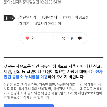
문의 : 일자리정책담당관 02-2133-5438
기
태
#청년일자리
#청년정책
#아이디어 공모전
사
그
관
#해커톤
#일자리 아이디어
련
태
그
좋
2
카
트
페
아
카
위
이
요
오
터
스
톡
북
댓글은 자유로운 의견 공유의 장이므로 서울시에 대한 신고,
제안, 건의 등 답변이나 개선이 필요한 사항에 대해서는
전자
민원 응답소 누리집을 이용
하여 주시기 바랍니다.
상업성 광고, 저작권 침해, 저속한 표현, 특정인에 대한 비방, 명예훼손, 정
치적 목적, 유사한 내용의 반복적 글, 개인정보 유출,그 밖에 공익을 저해하
거나 운영 취지에 맞지 않는 댓글은 서울특별시 조례 및 개인정보보호법에
의해 통보없이 삭제될 수 있습니다.