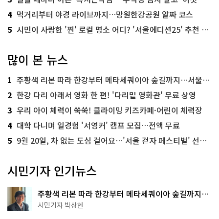
4
먹거리부터 야경 라이브까지…망원한강공원 알짜 코스
5
시민이 사랑한 '찐' 로컬 명소 어디? '서울에디션25' 추천 코스
많이 본 뉴스
1
주황색 리본 따라 한강부터 메타세쿼이아 숲길까지…서울둘레길 15코스
2
한강 다리 아래서 영화 한 편! '다리밑 영화관' 무료 상영
3
우리 아이 체력이 쑥쑥! 클라이밍 키즈카페·어린이 체력장
4
대학 다니며 일경험 '서영커' 캠프 모집…전액 무료
5
9월 20일, 차 없는 도심 걸어요…'서울 걷자 페스티벌' 선착순 5천명
시민기자 인기뉴스
주황색 리본 따라 한강부터 메타세쿼이아 숲길까지…
서울둘레길 15코스
시민기자 박상현