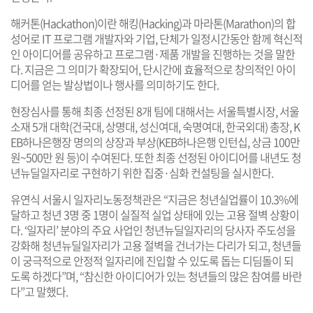
해커톤(Hackathon)이란 해킹(Hacking)과 마라톤(Marathon)의 합
성어로 IT 프로그램 개발자와 기업, 단체가 일정시간동안 함께 혁신적
인 아이디어를 공유하고 프로그램·제품 개발을 진행하는 것을 말한
다. 지금은 그 의미가 확장되어, 단시간에 효율적으로 창의적인 아이
디어를 얻는 발상법이나 행사를 의미하기도 한다.
현장심사를 통해 최종 선정된 8개 팀에 대해서는 서울특별시장, 서울
소재 5개 대학(건국대, 상명대, 성신여대, 숙명여대, 한국외대) 총장, K
EB하나은행장 명의의 상장과 부상(KEB하나은행 인턴십, 상금 100만
원~500만 원 등)이 수여된다. 또한 최종 선정된 아이디어를 내년도 청
년뉴딜일자리로 구현하기 위한 집중·심화 컨설팅을 실시한다.
유연식 서울시 일자리노동정책관은 “지금은 청년실업률이 10.3%에
달하고 청년 3명 중 1명이 실질적 실업 상태에 있는 고용 절벽 상황이
다. ‘일자리’ 분야의 주요 사업인 청년뉴딜일자리의 당사자 주도성을
강화해 청년뉴딜일자리가 고용 절벽을 건너가는 다리가 되고, 청년들
이 궁극적으로 안정적 일자리에 진입할 수 있도록 돕는 디딤돌이 되
도록 하겠다”며, “참신한 아이디어가 있는 청년들의 많은 참여를 바란
다”고 말했다.