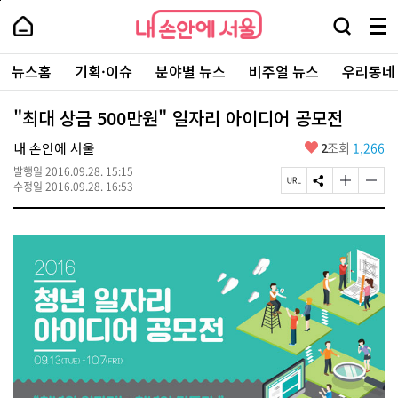
본
페
내
문
이
내
손
검
메
바
지
손
안
색
뉴
로
상
안
주
에
창
전
가
단
에
뉴스홈
기획·이슈
분야별 뉴스
비주얼 뉴스
우리동네
요
서
열
체
기
으
서
서
울
기
보
로
울
비
기
이
-
"최대 상금 500만원" 일자리 아이디어 공모전
스
동
서
바
울
좋
내 손안에 서울
2
조회
1,266
로
시
아
가
대
발행일
2016.09.28. 15:15
요
기
페
S
글
글
표
수정일
2016.09.28. 16:53
이
N
자
자
소
지
S
크
크
통
U
공
기
기
포
R
유
크
작
털
L
하
게
게
복
기
변
변
사
경
경
하
하
기
기