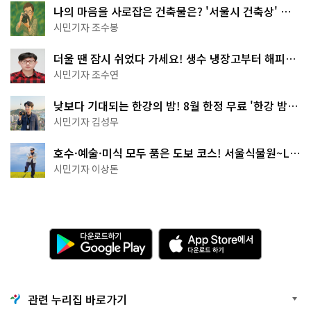
나의 마음을 사로잡은 건축물은? '서울시 건축상' 수
상작 공개!
시민기자 조수봉
더울 땐 잠시 쉬었다 가세요! 생수 냉장고부터 해피소
·무더위쉼터까지
시민기자 조수연
낮보다 기대되는 한강의 밤! 8월 한정 무료 '한강 밤
핑' 예약은?
시민기자 김성무
호수·예술·미식 모두 품은 도보 코스! 서울식물원~LG
아트센터~마곡테라스거리
시민기자 이상돈
다
A
운
p
로
p
드
S
하
t
기
o
관련 누리집 바로가기
G
r