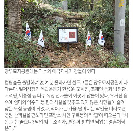
망우묘지공원에는 다수의 애국지사가 잠들어 있다
캠핑숲을 출발하여 20여 분 올라가면 선두그룹은 망우묘지공원에 다
다른다. 일제강점기 독립운동가 한용운, 오세창, 조제언 등과 방정환,
지석영, 이중섭 등 다수 유명 인사들이 이곳에 잠들어 있다. 우거진 숲
속에 쉼터와 약수터 등 편의시설을 갖추고 있어 많은 시민들이 즐겨
찾는 도심 공원이 되었다. 익어가는 가을, 떨어지는 낙엽을 바라보면
공원 산책길을 걷노라면 프랑스 시인 구르몽의 ‘낙엽’이 떠오른다. “시
몬, 너는 좋으냐? 낙엽 밟는 소리가...발길에 밟히면 낙엽은 영혼처럼
운다.”