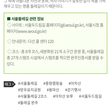
그 속에 아름다운 자연과 문화, 역사 이야기가 알토란 같이 속을 가득
채우고 있는 명품 둘레길이기 때문이다.
■ 서울둘레길 관련 정보
○ 사이트 : 서울두드림길 홈페이지(
gil.seoul.go.kr
), 서울시청 홈
페이지(
www.seoul.go.kr
)
○ 안내문의 : 다산 콜 센터 120
○ 코스 : 총 8개 코스, 세분화된 21개 소구간 운영 중, 서울둘레길
총 27개 스탬프 시설에서 스탬프를 찍으면 완주인증서를 받을 수
있다.
기
태
#서울둘레길
#중량캠핑숲
#아차산
사
그
관
#망우묘지공원
#용마산
#걷기행사
련
#서울둘레길 2코스
#아차산 보루
#서울두드림길
태
그
#둘레길 완주