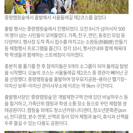
중량캠핑숲에서 출발해서 서울둘레길 제2코스를 걸었다
출발 행사는 중량캠핑숲에서 진행되었다. 오전 9시가 넘어서자 500
여 명이 넘는 시민들이 모여들었다. 가족, 친구, 연인, 동호인 모임 등
다양하다. 행사장 도착 즉시 접수를 마치고는 소원등(所願燈) 만들기
등 체험행사 프로그램을 즐긴다. 정각 10시, 행사안내와 함께 체육대
학 학생들과 함께하는 스트레칭이 이어졌다.
충분히 몸 풀기를 한 후 참여자들은 9개의 소그룹이 되어 둘레길 탐방
을 시작했다. 오늘의 코스는 서울둘레길 제2코스 중 경관이 빼어난 곳
을 선정했다. 중량캠핑숲을 출발하여 망우묘지공원~용마산 헬기장~
아차산 보루~아차산 관리사무소에 이르는 약 9km 구간이다.
출발행사장인 ‘중량캠핑숲’은 개발제한구역 안에 있던 비닐하우스 등
을 철거하고, 가족단위 캠핑과 학생 소풍 장소 등으로 꾸민 체험형 생
태공원이다. 캠핑숲 외에도 청소년커뮤니티센터, 청소년문화존(zon
e), 잔디광장, 분수 연못, 산책로 등이 있어 체험과 놀이, 휴식과 산책을
두루 즐길 수 있는 다용도 공원이다.