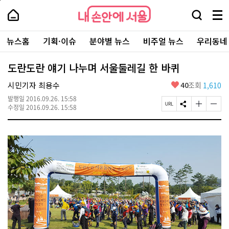
본
페
내
문
이
내
손
검
메
바
지
손
안
색
뉴
로
상
안
주
에
창
전
가
단
에
뉴스홈
기획·이슈
분야별 뉴스
비주얼 뉴스
우리동네
요
서
열
체
기
으
서
서
울
기
보
로
울
비
기
이
-
도란도란 얘기 나누며 서울둘레길 한 바퀴
스
동
서
바
울
좋
시민기자 최용수
40
조회
1,610
로
시
아
가
대
발행일
2016.09.26. 15:58
요
기
페
S
글
글
표
수정일
2016.09.26. 15:58
이
N
자
자
소
지
S
크
크
통
U
공
기
기
포
R
유
크
작
털
L
하
게
게
복
기
변
변
사
경
경
하
하
기
기