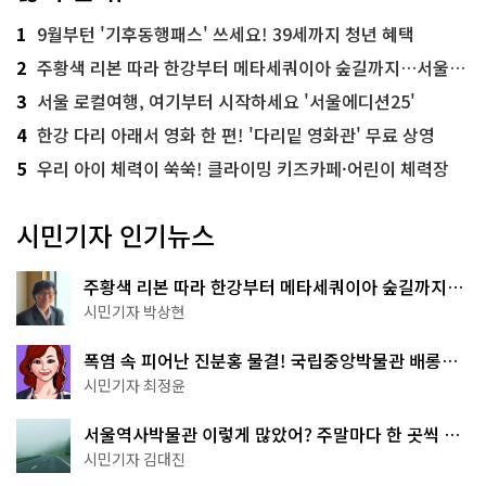
1
9월부턴 '기후동행패스' 쓰세요! 39세까지 청년 혜택
2
주황색 리본 따라 한강부터 메타세쿼이아 숲길까지…서울둘레길 15코스
3
서울 로컬여행, 여기부터 시작하세요 '서울에디션25'
4
한강 다리 아래서 영화 한 편! '다리밑 영화관' 무료 상영
5
우리 아이 체력이 쑥쑥! 클라이밍 키즈카페·어린이 체력장
시민기자 인기뉴스
주황색 리본 따라 한강부터 메타세쿼이아 숲길까지…
서울둘레길 15코스
시민기자 박상현
폭염 속 피어난 진분홍 물결! 국립중앙박물관 배롱나
무 명소
시민기자 최정윤
서울역사박물관 이렇게 많았어? 주말마다 한 곳씩 떠
나는 역사 산책
시민기자 김대진