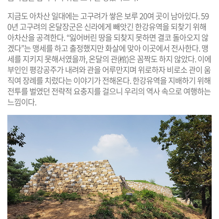
지금도 아차산 일대에는 고구려가 쌓은 보루 20여 곳이 남아있다. 59
0년 고구려의 온달장군은 신라에게 빼앗긴 한강유역을 되찾기 위해
아차산을 공격한다. “잃어버린 땅을 되찾지 못하면 결코 돌아오지 않
겠다”는 맹세를 하고 출정했지만 화살에 맞아 이곳에서 전사한다. 맹
세를 지키지 못해서였을까, 온달의 관(棺)은 꼼짝도 하지 않았다. 이에
부인인 평강공주가 내려와 관을 어루만지며 위로하자 비로소 관이 움
직여 장례를 치렀다는 이야기가 전해온다. 한강유역을 지배하기 위해
전투를 벌였던 전략적 요충지를 걸으니 우리의 역사 속으로 여행하는
느낌이다.