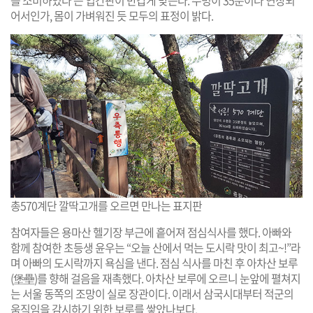
어서인가, 몸이 가벼워진 듯 모두의 표정이 밝다.
총570계단 깔딱고개를 오르면 만나는 표지판
참여자들은 용마산 헬기장 부근에 흩어져 점심식사를 했다. 아빠와
함께 참여한 초등생 윤우는 “오늘 산에서 먹는 도시락 맛이 최고~!”라
며 아빠의 도시락까지 욕심을 낸다. 점심 식사를 마친 후 아차산 보루
(堡壘)를 향해 걸음을 재촉했다. 아차산 보루에 오르니 눈앞에 펼쳐지
는 서울 동쪽의 조망이 실로 장관이다. 이래서 삼국시대부터 적군의
움직임을 감시하기 위한 보루를 쌓았나보다.