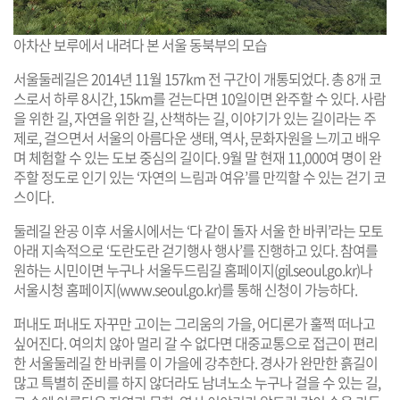
아차산 보루에서 내려다 본 서울 동북부의 모습
서울둘레길은 2014년 11월 157km 전 구간이 개통되었다. 총 8개 코
스로서 하루 8시간, 15km를 걷는다면 10일이면 완주할 수 있다. 사람
을 위한 길, 자연을 위한 길, 산책하는 길, 이야기가 있는 길이라는 주
제로, 걸으면서 서울의 아름다운 생태, 역사, 문화자원을 느끼고 배우
며 체험할 수 있는 도보 중심의 길이다. 9월 말 현재 11,000여 명이 완
주할 정도로 인기 있는 ‘자연의 느림과 여유’를 만끽할 수 있는 걷기 코
스이다.
둘레길 완공 이후 서울시에서는 ‘다 같이 돌자 서울 한 바퀴’라는 모토
아래 지속적으로 ‘도란도란 걷기행사 행사’를 진행하고 있다. 참여를
원하는 시민이면 누구나 서울두드림길 홈페이지(
gil.seoul.go.kr
)나
서울시청 홈페이지(
www.seoul.go.kr
)를 통해 신청이 가능하다.
퍼내도 퍼내도 자꾸만 고이는 그리움의 가을, 어디론가 훌쩍 떠나고
싶어진다. 여의치 않아 멀리 갈 수 없다면 대중교통으로 접근이 편리
한 서울둘레길 한 바퀴를 이 가을에 강추한다. 경사가 완만한 흙길이
많고 특별히 준비를 하지 않더라도 남녀노소 누구나 걸을 수 있는 길,