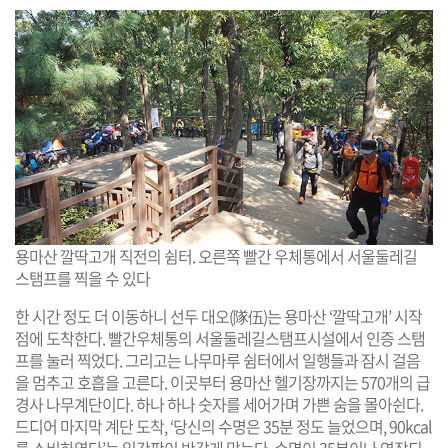
용마산 깔딱고개 직전의 쉼터. 오른쪽 빨간 우체통에서 서울둘레길
스탬프를 찍을 수 있다
한 시간 정도 더 이동하니 선두 대오(隊伍)는 용마산 ‘깔딱고개’ 시작
점에 도착한다. 빨간우체통의 서울둘레길스탬프시설에서 인증 스탬
프를 눌러 찍었다. 그리고는 나무마루 쉼터에서 일행들과 잠시 걸음
을 멈추고 호흡을 고른다. 이곳부터 용마산 헬기장까지는 570개의 급
경사 나무계단이다. 하나 하나 숫자를 세어가며 가쁜 숨을 몰아쉰다.
드디어 마지막 계단 도착, ‘당신의 수명은 35분 정도 늘었으며, 90kcal
를 소비하였다’는 입간판이 반갑게 맞는다. 수명이 35분이나 연장되