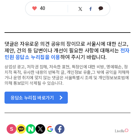
좋
40
카
트
페
아
카
위
이
요
오
터
스
톡
북
댓글은 자유로운 의견 공유의 장이므로 서울시에 대한 신고,
제안, 건의 등 답변이나 개선이 필요한 사항에 대해서는
전자
민원 응답소 누리집을 이용
하여 주시기 바랍니다.
상업성 광고, 저작권 침해, 저속한 표현, 특정인에 대한 비방, 명예훼손, 정
치적 목적, 유사한 내용의 반복적 글, 개인정보 유출,그 밖에 공익을 저해하
거나 운영 취지에 맞지 않는 댓글은 서울특별시 조례 및 개인정보보호법에
의해 통보없이 삭제될 수 있습니다.
응답소 누리집 바로가기