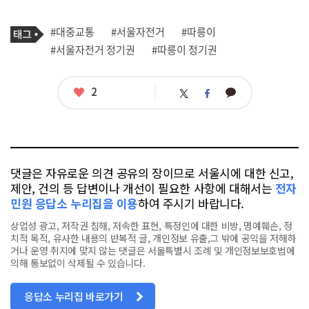
기
태
#대중교통
#서울자전거
#따릉이
사
그
관
#서울자전거 정기권
#따릉이 정기권
련
태
그
좋
2
카
트
페
아
카
위
이
요
오
터
스
톡
북
댓글은 자유로운 의견 공유의 장이므로 서울시에 대한 신고,
제안, 건의 등 답변이나 개선이 필요한 사항에 대해서는
전자
민원 응답소 누리집을 이용
하여 주시기 바랍니다.
상업성 광고, 저작권 침해, 저속한 표현, 특정인에 대한 비방, 명예훼손, 정
치적 목적, 유사한 내용의 반복적 글, 개인정보 유출,그 밖에 공익을 저해하
거나 운영 취지에 맞지 않는 댓글은 서울특별시 조례 및 개인정보보호법에
의해 통보없이 삭제될 수 있습니다.
응답소 누리집 바로가기