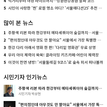
4
먹거리부터 야경 라이브까지…망원한강공원 알짜 코스
5
시민이 사랑한 '찐' 로컬 명소 어디? '서울에디션25' 추천 코스
많이 본 뉴스
1
주황색 리본 따라 한강부터 메타세쿼이아 숲길까지…서울둘레길 15코스
2
"편의점인데 아무것도 안 팔아요" 서울에서 가장 특별한 편의점의 정체
3
한강 다리 아래서 영화 한 편! '다리밑 영화관' 무료 상영
4
우리 아이 체력이 쑥쑥! 클라이밍 키즈카페·어린이 체력장
5
이것이 천연 냉방! '서울둘레길 9코스'로 숲속 피서 떠나볼까
시민기자 인기뉴스
주황색 리본 따라 한강부터 메타세쿼이아 숲길까지…
서울둘레길 15코스
시민기자 박상현
"편의점인데 아무것도 안 팔아요" 서울에서 가장 특별