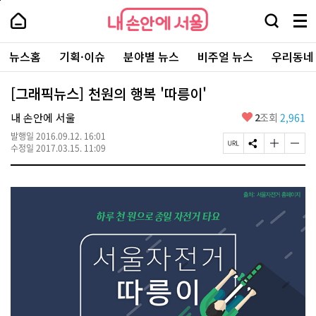
본
페
내
문
이
내
손
검
메
바
지
손
안
색
뉴
로
상
안
주
에
창
전
가
단
에
뉴스홈
기획·이슈
분야별 뉴스
비주얼 뉴스
우리동네
요
서
열
체
기
으
서
서
울
기
보
로
울
비
기
이
-
[그래픽뉴스] 천원의 행복 '따릉이'
스
동
서
바
울
좋
내 손안에 서울
2
조회
2,961
로
시
아
가
대
발행일
2016.09.12. 16:01
요
기
페
S
글
글
표
수정일
2017.03.15. 11:09
이
N
자
자
소
지
S
크
크
통
U
공
기
기
포
R
유
크
작
털
L
하
게
게
복
기
변
변
사
경
경
하
하
기
기