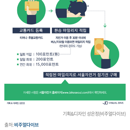
기획&디자인 성은정(비주얼다이브)
출처:
비주얼다이브