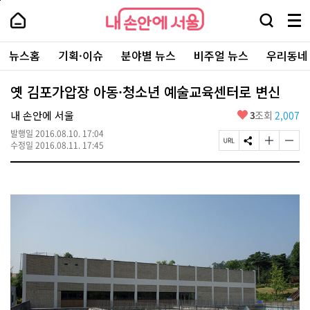
본
페
내
문
이
내
손
검
메
바
지
손
안
색
뉴
로
상
안
주
에
창
전
가
단
에
뉴스홈
기획·이슈
분야별 뉴스
비주얼 뉴스
우리동네
요
서
열
체
기
으
서
서
울
기
보
로
울
비
기
이
-
옛 김포가압장 아동·청소년 예술교육센터로 변신
스
동
서
바
울
좋
내 손안에 서울
3
조회
2,007
로
시
아
가
대
발행일
2016.08.10. 17:04
요
기
페
S
글
글
표
수정일
2016.08.11. 17:45
이
N
자
자
소
지
S
크
크
통
U
공
기
기
포
R
유
크
작
털
L
하
게
게
복
기
변
변
사
경
경
하
하
기
기