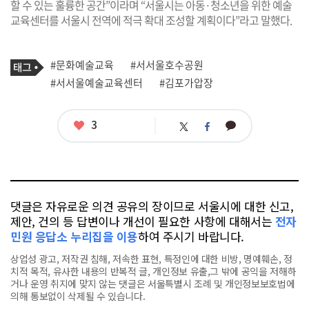
할 수 있는 훌륭한 공간”이라며 “서울시는 아동·청소년을 위한 예술
교육센터를 서울시 전역에 적극 확대 조성할 계획이다”라고 말했다.
기
태
#문화예술교육
#서서울호수공원
사
그
관
#서서울예술교육센터
#김포가압장
련
태
그
좋
3
카
트
페
아
카
위
이
요
오
터
스
톡
북
댓글은 자유로운 의견 공유의 장이므로 서울시에 대한 신고,
제안, 건의 등 답변이나 개선이 필요한 사항에 대해서는
전자
민원 응답소 누리집을 이용
하여 주시기 바랍니다.
상업성 광고, 저작권 침해, 저속한 표현, 특정인에 대한 비방, 명예훼손, 정
치적 목적, 유사한 내용의 반복적 글, 개인정보 유출,그 밖에 공익을 저해하
거나 운영 취지에 맞지 않는 댓글은 서울특별시 조례 및 개인정보보호법에
의해 통보없이 삭제될 수 있습니다.