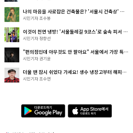
나의 마음을 사로잡은 건축물은? '서울시 건축상' 수
상작 공개!
시민기자 조수봉
이것이 천연 냉방! '서울둘레길 9코스'로 숲속 피서 떠
나볼까
시민기자 정향선
"편의점인데 아무것도 안 팔아요" 서울에서 가장 특별
한 편의점의 정체
시민기자 권기윤
더울 땐 잠시 쉬었다 가세요! 생수 냉장고부터 해피소
·무더위쉼터까지
시민기자 조수연
다
A
운
p
로
p
드
S
하
t
기
o