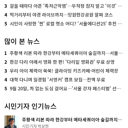
3
걸을 때마다 아픈 '족저근막염'…무작정 참지 말고 '이것' 해보세요!
4
먹거리부터 야경 라이브까지…망원한강공원 알짜 코스
5
시민이 사랑한 '찐' 로컬 명소 어디? '서울에디션25' 추천 코스
많이 본 뉴스
1
주황색 리본 따라 한강부터 메타세쿼이아 숲길까지…서울둘레길 15코스
2
한강 다리 아래서 영화 한 편! '다리밑 영화관' 무료 상영
3
우리 아이 체력이 쑥쑥! 클라이밍 키즈카페·어린이 체력장
4
대학 다니며 일경험 '서영커' 캠프 모집…전액 무료
5
9월 20일, 차 없는 도심 걸어요…'서울 걷자 페스티벌' 선착순 5천명
시민기자 인기뉴스
주황색 리본 따라 한강부터 메타세쿼이아 숲길까지…
서울둘레길 15코스
시민기자 박상현