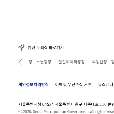
관련 누리집 바로가기
상상대로 서울
정보소통광장
열린데이터광장
부동산정보
개인정보처리방침
이메일 무단수집 거부
뉴스레터
서울특별시청 04524 서울특별시 중구 세종대로 110 
ⓒ 2020. Seoul Metropolitan Government all rights rese