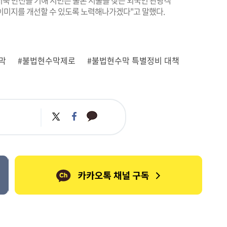
더욱 만전을 기해 시민은 물론 서울을 찾는 외국인 관광객
이미지를 개선할 수 있도록 노력해나가겠다"고 말했다.
막
#불법현수막제로
#불법현수막 특별정비 대책
카
트
페
카
위
이
오
터
스
톡
북