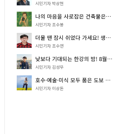
시민기자 박상현
나의 마음을 사로잡은 건축물은? '서울시 건축상' 수상작 공개!
시민기자 조수봉
더울 땐 잠시 쉬었다 가세요! 생수 냉장고부터 해피소·무더위쉼터까지
시민기자 조수연
낮보다 기대되는 한강의 밤! 8월 한정 무료 '한강 밤핑' 예약은?
시민기자 김성무
호수·예술·미식 모두 품은 도보 코스! 서울식물원~LG아트센터~마곡테라스거리
시민기자 이상돈