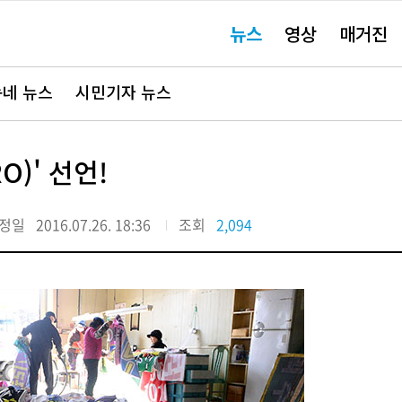
주
뉴스
영상
매거진
요
서
비
스
바
네 뉴스
시민기자 뉴스
로
가
기"
O)' 선언!
정일
2016.07.26. 18:36
조회
2,094