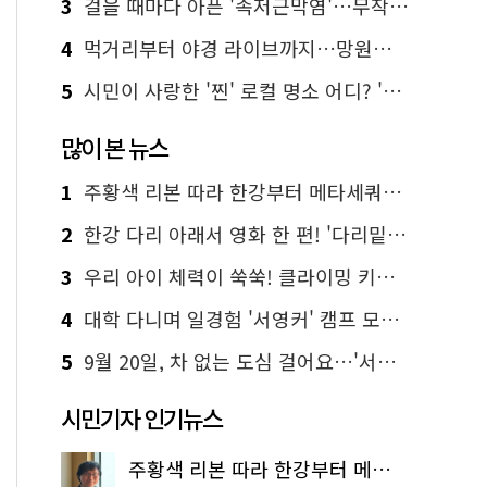
3
걸을 때마다 아픈 '족저근막염'…무작정 참지 말고 '이것' 해보세요!
4
먹거리부터 야경 라이브까지…망원한강공원 알짜 코스
5
시민이 사랑한 '찐' 로컬 명소 어디? '서울에디션25' 추천 코스
많이 본 뉴스
1
주황색 리본 따라 한강부터 메타세쿼이아 숲길까지…서울둘레길 15코스
2
한강 다리 아래서 영화 한 편! '다리밑 영화관' 무료 상영
3
우리 아이 체력이 쑥쑥! 클라이밍 키즈카페·어린이 체력장
4
대학 다니며 일경험 '서영커' 캠프 모집…전액 무료
5
9월 20일, 차 없는 도심 걸어요…'서울 걷자 페스티벌' 선착순 5천명
시민기자 인기뉴스
주황색 리본 따라 한강부터 메타세쿼이아 숲길까지…서울둘레길 15코스