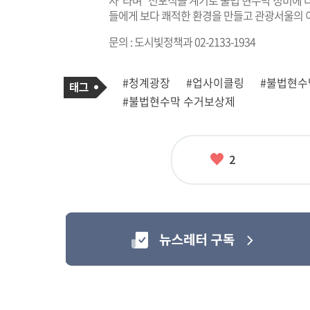
사"라며 "선포식을 계기로 불법 현수막 정비에 
들에게 보다 쾌적한 환경을 만들고 관광서울의 
문의 : 도시빛정책과 02-2133-1934
기
태
#청계광장
#업사이클링
#불법현수
사
그
관
#불법현수막 수거보상제
련
태
그
좋
2
아
요