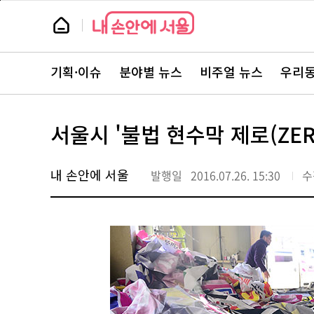
본
페
문
이
뉴
바
지
스
로
상
룸
가
단
뉴
기
으
스
로
기획·이슈
분야별 뉴스
비주얼 뉴스
우리동
주
이
요
동
서
비
스
서울시 '불법 현수막 제로(ZER
바
로
가
기
내 손안에 서울
발행일
2016.07.26. 15:30
수