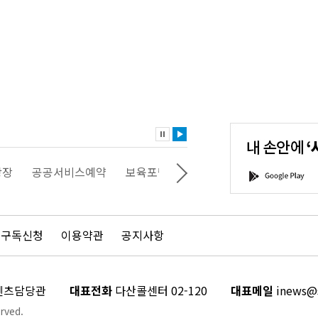
내
손
안
에
'서
광장
공공서비스예약
보육포털
일자리포털
문화포털
G
울'을
o
다
o
운
g
로
l
드
e
 구독신청
이용약관
공지사항
하
P
세
l
요!
a
y
콘텐츠담당관
대표전화
다산콜센터 02-120
대표메일
inews@s
rved.