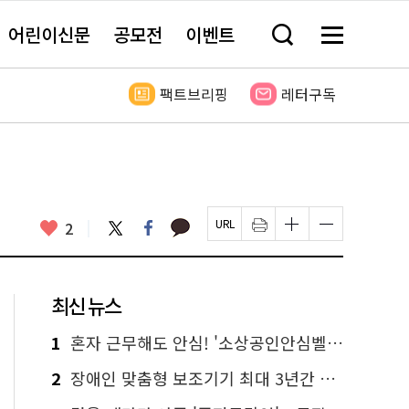
어린이신문
공모전
이벤트
검
메
색
뉴
창
전
열
체
팩트브리핑
레터구독
기
보
기
카
좋
트
페
2
페
인
글
글
카
위
이
아
이
쇄
자
자
오
터
스
요
지
하
크
크
톡
북
U
기
기
기
R
새
크
작
L
창
게
게
최신 뉴스
복
열
변
변
사
림
경
경
하
하
1
혼자 근무해도 안심! '소상공인안심벨' 신청하세요
기
기
2
장애인 맞춤형 보조기기 최대 3년간 무상 대여…삶의 질 높인다