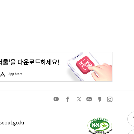
평생학습포털
청년포털
대기환경정보
에코마일리지
A
p
p
S
t
o
유
페
트
네
카
인
r
튜
이
위
이
카
스
e
브
스
터
버
오
타
북
블
스
그
로
토
램
그
리
eoul.go.kr