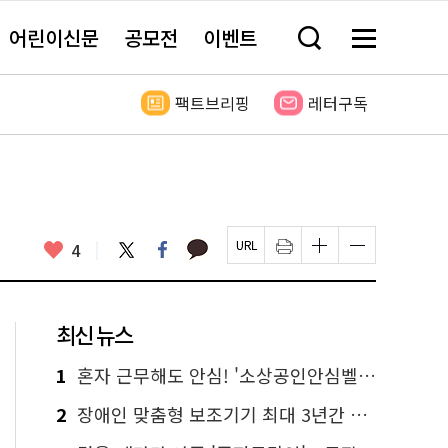
어린이신문
공모전
이벤트
검
메
색
뉴
창
전
열
체
팩트브리핑
레터구독
기
보
기
카
좋
트
페
4
페
인
글
글
카
위
이
아
이
쇄
자
자
오
터
스
요
지
하
크
크
톡
북
U
기
기
기
R
새
크
작
L
창
게
게
최신 뉴스
복
열
변
변
사
림
경
경
하
하
1
혼자 근무해도 안심! '소상공인안심벨' 신청하세요
기
기
2
장애인 맞춤형 보조기기 최대 3년간 무상 대여…삶의 질 높인다