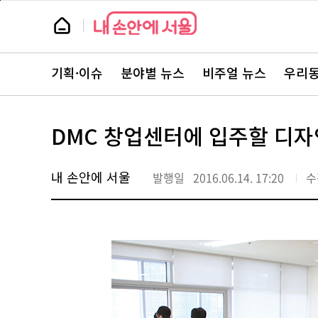
본
페
문
이
뉴
바
지
스
로
상
룸
가
단
뉴
기
으
스
로
기획·이슈
분야별 뉴스
비주얼 뉴스
우리동
주
이
요
동
서
비
스
DMC 창업센터에 입주할 디
바
로
가
기
내 손안에 서울
발행일
2016.06.14. 17:20
수