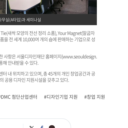
사무실(A타입)과 세미나실
ie(새싹 모양의 전선 정리 소품), Your Magnet(말굽자
품을 전 세계 10,000여 개의 숍에 판매하는 기업으로 성
세한 사항은 서울디자인재단 홈페이지(
www.seouldesign.
를 통해 안내받을 수 있다.
터 내 위치하고 있으며, 총 45개의 개인 창업공간과 공
등의 공용 디자인 지원시설을 갖추고 있다.
#DMC 첨단산업센터
#디자인기업 지원
#창업 지원
카
트
페