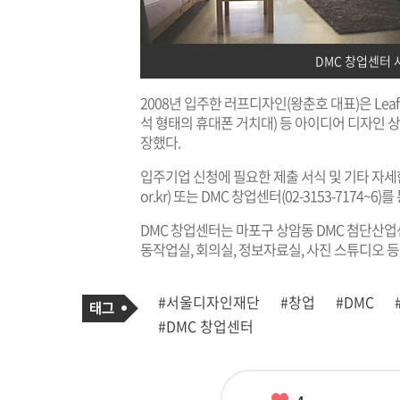
DMC 창업센터 
2008년 입주한 러프디자인(왕춘호 대표)은 Leaf T
석 형태의 휴대폰 거치대) 등 아이디어 디자인 상
장했다.
입주기업 신청에 필요한 제출 서식 및 기타 자
or.kr
) 또는 DMC 창업센터(02-3153-7174~6)
DMC 창업센터는 마포구 상암동 DMC 첨단산업센
동작업실, 회의실, 정보자료실, 사진 스튜디오 
기
태
#서울디자인재단
#창업
#DMC
사
그
관
#DMC 창업센터
련
태
그