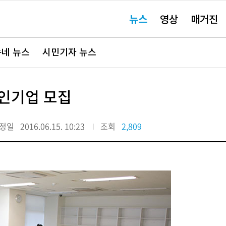
주
뉴스
영상
매거진
요
서
비
스
바
네 뉴스
시민기자 뉴스
로
가
기"
자인기업 모집
정일
2016.06.15. 10:23
조회
2,809