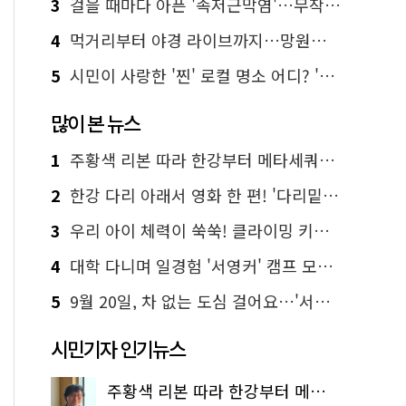
3
걸을 때마다 아픈 '족저근막염'…무작정 참지 말고 '이것' 해보세요!
4
먹거리부터 야경 라이브까지…망원한강공원 알짜 코스
5
시민이 사랑한 '찐' 로컬 명소 어디? '서울에디션25' 추천 코스
많이 본 뉴스
1
주황색 리본 따라 한강부터 메타세쿼이아 숲길까지…서울둘레길 15코스
2
한강 다리 아래서 영화 한 편! '다리밑 영화관' 무료 상영
3
우리 아이 체력이 쑥쑥! 클라이밍 키즈카페·어린이 체력장
4
대학 다니며 일경험 '서영커' 캠프 모집…전액 무료
5
9월 20일, 차 없는 도심 걸어요…'서울 걷자 페스티벌' 선착순 5천명
시민기자 인기뉴스
주황색 리본 따라 한강부터 메타세쿼이아 숲길까지…서울둘레길 15코스