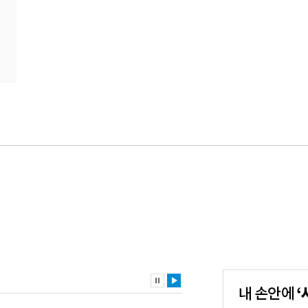
내
손
안
에