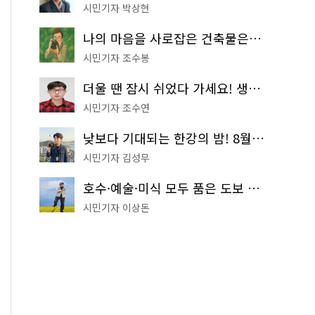
시민기자 박상현
나의 마음을 사로잡은 건축물은? '서울시 건축상' 수상작 공개!
시민기자 조수봉
더울 땐 잠시 쉬었다 가세요! 생수 냉장고부터 해피소·무더위쉼터까지
시민기자 조수연
낮보다 기대되는 한강의 밤! 8월 한정 무료 '한강 밤핑' 예약은?
시민기자 김성무
호수·예술·미식 모두 품은 도보 코스! 서울식물원~LG아트센터~마곡테라스거리
시민기자 이상돈