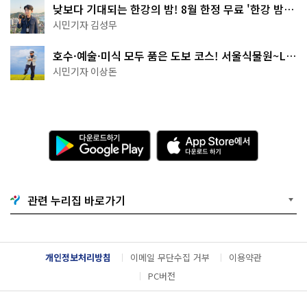
낮보다 기대되는 한강의 밤! 8월 한정 무료 '한강 밤
핑' 예약은?
시민기자 김성무
호수·예술·미식 모두 품은 도보 코스! 서울식물원~LG
아트센터~마곡테라스거리
시민기자 이상돈
다
A
운
p
로
p
드
S
하
t
기
o
관련 누리집 바로가기
G
r
o
e
o
에
g
서
l
다
개인정보처리방침
이메일 무단수집 거부
이용약관
e
운
P
로
PC버전
l
드
a
하