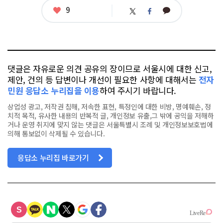
그
좋
9
카
트
페
아
카
위
이
요
오
터
스
톡
북
댓글은 자유로운 의견 공유의 장이므로 서울시에 대한 신고,
제안, 건의 등 답변이나 개선이 필요한 사항에 대해서는
전자
민원 응답소 누리집을 이용
하여 주시기 바랍니다.
상업성 광고, 저작권 침해, 저속한 표현, 특정인에 대한 비방, 명예훼손, 정
치적 목적, 유사한 내용의 반복적 글, 개인정보 유출,그 밖에 공익을 저해하
거나 운영 취지에 맞지 않는 댓글은 서울특별시 조례 및 개인정보보호법에
의해 통보없이 삭제될 수 있습니다.
응답소 누리집 바로가기