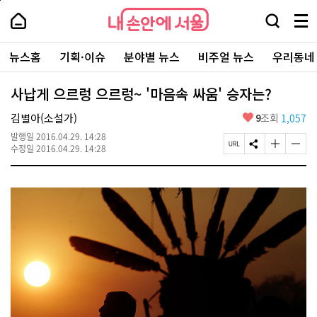
본
페
내
문
이
내
손
검
메
바
지
손
안
색
뉴
로
상
안
주
에
창
전
가
단
에
뉴스홈
기획·이슈
분야별 뉴스
비주얼 뉴스
우리동네
요
서
열
체
기
으
서
서
울
기
보
로
울
비
기
이
-
사납게 으르렁 으르렁~ '마음속 싸움' 승자는?
스
동
서
바
울
좋
김별아(소설가)
9
조회
1,057
로
시
아
가
대
발행일
2016.04.29. 14:28
요
기
페
S
글
글
표
수정일
2016.04.29. 14:28
이
N
자
자
소
지
S
크
크
통
U
공
기
기
포
R
유
크
작
털
L
하
게
게
복
기
변
변
사
경
경
하
하
기
기