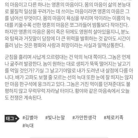
의 마음이고 다른 하나는 영혼의 마음이다. 몸의 마음이 삶의 본능대
로 물질적 일상을 꾸려가는 데 쓰이는 마음이라면 영혼의 마음은 그
를 넘어선 무엇이다. 몸의 마음이 욕심을 부리며 악이라는 이름의 늑
대를 키울수록 선한 영혼의 마음은 쪼그라들어 밤톨보다 작아진다.
하지만 영혼의 마음은 몸이 죽은 뒤에도 영원히 살아있을지니, 분노
와 탐욕과 거짓말이 당장에 더 큰 위력을 발휘하는 것 같아도 시간이
흘러 남는 것은 평화와 사랑과 희망이라는 사실과 일맥상통한다.
군침을 흘리며 사납게 으르렁대는 건 악의 늑대 쪽이다. 그놈은 언제
나 굶주려 발광한다. 놈이 원하는 대로 생피가 뚝뚝 떨어지는 날고기
를 먹일 것인가? 기실 그 날고기야말로 내가 도려낸 내 살점에 다름 아
니다. 배가 고파도 보챌 줄 모르는 선의 늑대 또한 눈에 잘 띄지는 않지
만 마음 한구석에 웅크리고 있다. 그놈은 거친 먹이를 던져준대도 불
평하지 않고 무럭무럭 자라날 터이다. 황야와 같은 마음속에서 오늘
도 전쟁은 계속된다.
기
태
#김별아
#빛나는말
#가만한생각
#체로키족
사
그
관
#늑대
련
태