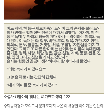
어느 저녁, 한 늙은 체로키족의 노인이 그의 손자를 불러 노인
의 내면에서 벌어졌던 전쟁에 대해서 말했다. “아가야, 이 전
쟁은 늑대 두 마리의 싸움이란다. 하나는 악이라는 이름의 늑
대인데, 이 늑대는 화, 질투, 비탄, 후회, 탐욕, 거만, 자기연민,
죄의식, 분노, 열등감, 거짓말, 허풍, 우월감, 자만심을 가지고
있단다. 그리고 또 다른 한 마리는 선이라는 이름의 늑대인데,
즐거움, 평화, 사랑, 희망, 평온, 겸손, 친절, 자비, 동정, 관용, 진
실, 연민 그리고 신념을 가지고 있단다.”
손자는 한동안 곰곰이 생각하더니, 할아버지께 물었다.
“어떤 늑대가 이겼나요?”
그 늙은 체로키는 간단히 답했다.
“내가 먹이를 준 늑대가 이겼지.”
소설가 김별아의 ‘빛나는 말 가만한 생각’ 122
수학능력평가 모의고사 문제로까지 나온 이 유명한 이야기는 인간의