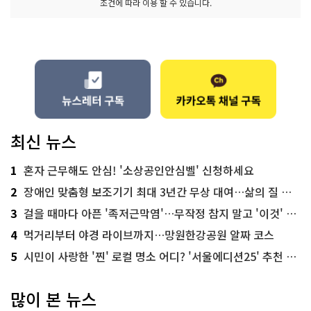
조건에 따라 이용 할 수 있습니다.
최신 뉴스
1
혼자 근무해도 안심! '소상공인안심벨' 신청하세요
2
장애인 맞춤형 보조기기 최대 3년간 무상 대여…삶의 질 높인다
3
걸을 때마다 아픈 '족저근막염'…무작정 참지 말고 '이것' 해보세요!
4
먹거리부터 야경 라이브까지…망원한강공원 알짜 코스
5
시민이 사랑한 '찐' 로컬 명소 어디? '서울에디션25' 추천 코스
많이 본 뉴스