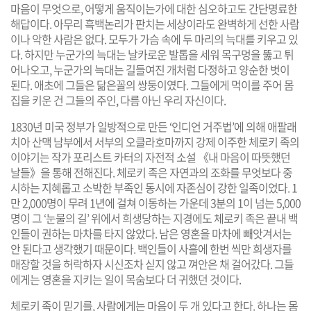
마음이 무엇으로, 어떻게 움직이는가에 대한 심오하고도 간단명료한
해답이다. 아무리 흑백논리가 판치는 세상이라도 완벽하게 선한 사람
이나 악한 사람은 없다. 모두가 가슴 속에 두 마리의 늑대를 키우고 있
다. 하지만 누군가의 늑대는 날카로운 발톱을 세워 목구멍을 뚫고 튀
어나오고, 누군가의 늑대는 길들여진 개처럼 다정하고 양순한 벗이
된다. 애초에 그들은 닮은꼴의 쌍둥이였다. 그들에게 먹이를 주어 몸
집을 키운 건 그들의 주인, 다름 아닌 우리 자신이다.
1830년 미국 정부가 일방적으로 만든 ‘인디언 거주법’에 의해 애팔래
치아 산맥 남부에서 서부의 오클라호마까지 강제 이주한 체로키 족의
이야기는 작가 포리스트 카터의 자전적 소설 《내 마음이 따뜻했던
날들》을 통해 전해진다. 체로키 족은 자연과의 조화를 무엇보다 중
시하는 지혜롭고 소박한 부족인 동시에 자존심이 강한 일족이었다. 1
만 2,000명이 무려 1년에 걸쳐 이동하는 가운데 3분의 1이 넘는 5,000
명이 그 ‘눈물의 길’ 위에서 희생당하는 지경에도 체로키 족은 끝내 백
인들이 권하는 마차를 타지 않았다. 남은 영혼을 마차에 빼앗겨서는
안 된다고 생각했기 때문이다. 백인들이 사흘에 한번 씩만 희생자를
매장할 것을 허락하자 시신조차 싣지 않고 껴안은 채 걸어갔다. 그들
에게는 영혼을 지키는 일이 목숨보다 더 귀했던 것이다.
체로키 족이 믿기를, 사람에게는 마음이 두 개 있다고 한다. 하나는 몸