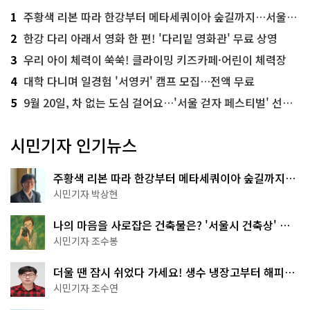
1
주황색 리본 따라 한강부터 메타세쿼이아 숲길까지…서울둘레길 15코스
2
한강 다리 아래서 영화 한 편! '다리밑 영화관' 무료 상영
3
우리 아이 체력이 쑥쑥! 클라이밍 키즈카페·어린이 체력장
4
대학 다니며 일경험 '서영커' 캠프 모집…전액 무료
5
9월 20일, 차 없는 도심 걸어요…'서울 걷자 페스티벌' 선착순 5천명
시민기자 인기뉴스
주황색 리본 따라 한강부터 메타세쿼이아 숲길까지…
서울둘레길 15코스
시민기자 박상현
나의 마음을 사로잡은 건축물은? '서울시 건축상' 수
상작 공개!
시민기자 조수봉
더울 땐 잠시 쉬었다 가세요! 생수 냉장고부터 해피소
·무더위쉼터까지
시민기자 조수연