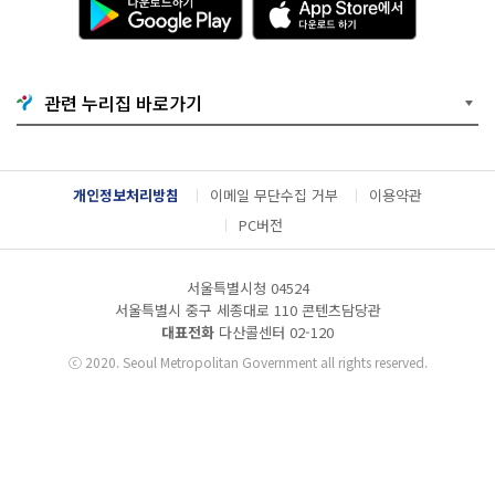
운
p
로
p
드
S
하
t
기
o
관련 누리집 바로가기
G
r
o
e
o
에
g
서
l
다
개인정보처리방침
이메일 무단수집 거부
이용약관
e
운
P
로
PC버전
l
드
a
하
y
기
서울특별시청 04524
서울특별시 중구 세종대로 110 콘텐츠담당관
대표전화
다산콜센터
02-120
ⓒ
2020. Seoul Metropolitan Government all rights reserved.