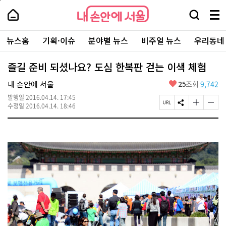
본
페
내
문
이
내
손
검
메
바
지
손
안
색
뉴
로
상
안
주
에
창
전
가
단
에
뉴스홈
기획·이슈
분야별 뉴스
비주얼 뉴스
우리동네
요
서
열
체
기
으
서
서
울
기
보
로
울
비
기
이
-
즐길 준비 되셨나요? 도심 한복판 걷는 이색 체험
스
동
서
바
울
좋
내 손안에 서울
25
조회
9,742
로
시
아
가
대
발행일
2016.04.14. 17:45
요
기
페
S
글
글
표
수정일
2016.04.14. 18:46
이
N
자
자
소
지
S
크
크
통
U
공
기
기
포
R
유
크
작
털
L
하
게
게
복
기
변
변
사
경
경
하
하
기
기