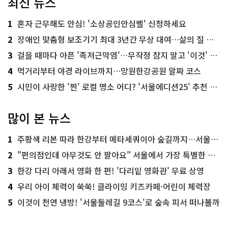
최신 뉴스
1
혼자 근무해도 안심! '소상공인안심벨' 신청하세요
2
장애인 맞춤형 보조기기 최대 3년간 무상 대여…삶의 질 높인다
3
걸을 때마다 아픈 '족저근막염'…무작정 참지 말고 '이것' 해보세요!
4
먹거리부터 야경 라이브까지…망원한강공원 알짜 코스
5
시민이 사랑한 '찐' 로컬 명소 어디? '서울에디션25' 추천 코스
많이 본 뉴스
1
주황색 리본 따라 한강부터 메타세쿼이아 숲길까지…서울둘레길 15코스
2
"편의점인데 아무것도 안 팔아요" 서울에서 가장 특별한 편의점의 정체
3
한강 다리 아래서 영화 한 편! '다리밑 영화관' 무료 상영
4
우리 아이 체력이 쑥쑥! 클라이밍 키즈카페·어린이 체력장
5
이것이 천연 냉방! '서울둘레길 9코스'로 숲속 피서 떠나볼까