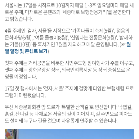
서울시는 17일를 시작으로 10월까지 매달 1·3주 일요일마다 매달 새
로운 주제, 다채로운 콘텐츠의 ‘세종대로 보행전용거리’를 운영한다
고 밝혔습니다.
4월 주제인 ‘걷자, 서울’을 시작으로 ‘가족나들이 축제(5월)’, ‘젊음의
문화마당(6월)’, ‘여름 물놀이(8월)’, ‘신명나는 전통문화(9월)’, ‘함께하
는 가을(10월)’ 등 혹서기인 7월을 제외하고 매달 운영됩니다. (☞
월
별 일정 및 콘셉트 보기
)
첫째 주에는 거리공연을 비롯한 시민주도형 참여행사가 주를 이루고,
셋째 주에는 광화문광장 장터, 외국인벼룩시장 등 장터 중심으로 운
영될 예정입니다.
17일 첫 행사에서는 ‘걷자, 서울’ 주제에 걸맞게 다양한 보행체험 프로
그램이 마련됐습니다.
우선 세종문화회관 앞 도로가 ‘특별한 산책길’로 변신합니다. 낙엽길,
흙길, 잔디길 등 다채로운 서울의 길이 이어지며, 길 주변으로 피아노
도 설치돼 누구나 길을 걸으며 자유롭게 연주할 수 있습니다.