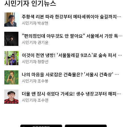
시민기자 인기뉴스
주황색 리본 따라 한강부터 메타세쿼이아 숲길까지…
서울둘레길 15코스
시민기자 박상현
"편의점인데 아무것도 안 팔아요" 서울에서 가장 특별
한 편의점의 정체
시민기자 권기윤
이것이 천연 냉방! '서울둘레길 9코스'로 숲속 피서 떠
나볼까
시민기자 정향선
나의 마음을 사로잡은 건축물은? '서울시 건축상' 수
상작 공개!
시민기자 조수봉
더울 땐 잠시 쉬었다 가세요! 생수 냉장고부터 해피소
·무더위쉼터까지
시민기자 조수연
다
A