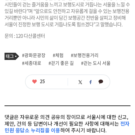
시민들이 걷는 즐거움을 느끼고 보행도시로 거듭나는 서울을 느낄 수
있길 바란다”며 “앞으로도 안전하고 자유롭게 걸을 수 있는 보행전용
거리뿐만 아니라 시민의 삶이 담긴 보행공간 전반을 살피고 정비해
서울이 진정한 보행 도시로 거듭나도록 힘쓰겠다”고 말했습니다.
문의 : 120 다산콜센터
기
태
#광화문광장
#체험
#보행전용거리
사
그
관
#세종대로
#걷기 좋은 길
#걷는 도시 서울
련
태
그
좋
25
카
트
페
아
카
위
이
요
오
터
스
톡
북
댓글은 자유로운 의견 공유의 장이므로 서울시에 대한 신고,
제안, 건의 등 답변이나 개선이 필요한 사항에 대해서는
전자
민원 응답소 누리집을 이용
하여 주시기 바랍니다.