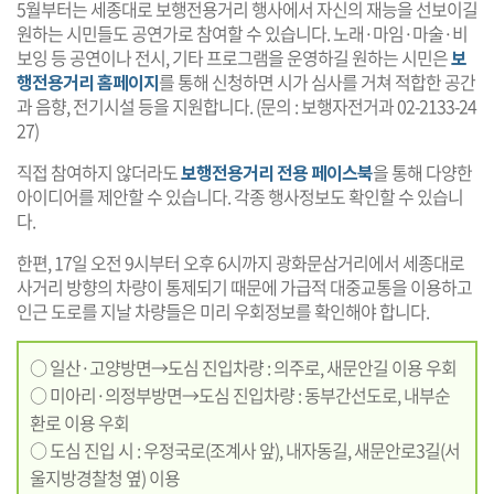
5월부터는 세종대로 보행전용거리 행사에서 자신의 재능을 선보이길
원하는 시민들도 공연가로 참여할 수 있습니다. 노래·마임·마술·비
보잉 등 공연이나 전시, 기타 프로그램을 운영하길 원하는 시민은
보
행전용거리 홈페이지
를 통해 신청하면 시가 심사를 거쳐 적합한 공간
과 음향, 전기시설 등을 지원합니다. (문의 : 보행자전거과 02-2133-24
27)
직접 참여하지 않더라도
보행전용거리 전용 페이스북
을 통해 다양한
아이디어를 제안할 수 있습니다. 각종 행사정보도 확인할 수 있습니
다.
한편, 17일 오전 9시부터 오후 6시까지 광화문삼거리에서 세종대로
사거리 방향의 차량이 통제되기 때문에 가급적 대중교통을 이용하고
인근 도로를 지날 차량들은 미리 우회정보를 확인해야 합니다.
○ 일산·고양방면→도심 진입차량 : 의주로, 새문안길 이용 우회
○ 미아리·의정부방면→도심 진입차량 : 동부간선도로, 내부순
환로 이용 우회
○ 도심 진입 시 : 우정국로(조계사 앞), 내자동길, 새문안로3길(서
울지방경찰청 옆) 이용