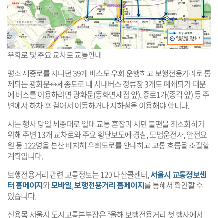
우회로 및 주요 교차로 교통안내
평소 세종로를 지나던 39개 버스도 우회 운행하고 보행전용거리로 통
제되는 광화문↔세종도로 내 시내버스 정류장 3개도 폐쇄되기 때문
에 버스를 이용하려면 광화문(동화면세점 앞), 종로1가(종각 앞) 등 주
변에서 하차 후 걸어서 이동하거나 지하철을 이용해야 합니다.
시는 행사 당일 세종대로 일대 교통 혼잡과 시민 불편을 최소화하기
위해 주변 13개 교차로와 주요 횡단보도에 경찰, 모범운전자, 안전요
원 등 122명을 분산 배치해 우회도로를 안내하고 교통 흐름을 조절할
계획입니다.
보행전용거리 관련 교통정보는 120 다산콜센터,
서울시 교통정보센
터 홈페이지
와
모바일
,
보행전용거리 홈페이지
를 통해서 확인할 수
있습니다.
신용목 서울시 도시교통본부장은 “올해 보행전용거리 첫 행사에서