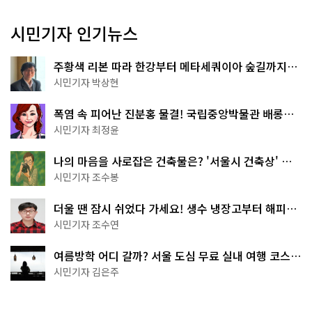
시민기자 인기뉴스
주황색 리본 따라 한강부터 메타세쿼이아 숲길까지…
서울둘레길 15코스
시민기자 박상현
폭염 속 피어난 진분홍 물결! 국립중앙박물관 배롱나
무 명소
시민기자 최정윤
나의 마음을 사로잡은 건축물은? '서울시 건축상' 수
상작 공개!
시민기자 조수봉
더울 땐 잠시 쉬었다 가세요! 생수 냉장고부터 해피소
·무더위쉼터까지
시민기자 조수연
여름방학 어디 갈까? 서울 도심 무료 실내 여행 코스
추천
시민기자 김은주