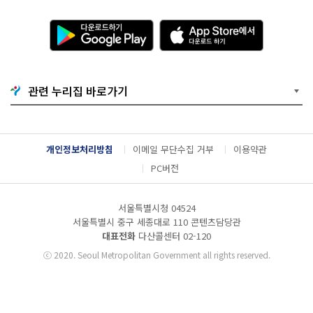
다
A
운
p
로
p
드
S
하
t
기
o
관련 누리집 바로가기
G
r
o
e
o
에
g
서
l
다
개인정보처리방침
이메일 무단수집 거부
이용약관
e
운
P
로
PC버전
l
드
a
하
y
기
서울특별시청 04524
서울특별시 중구 세종대로 110 콘텐츠담당관
대표전화
다산콜센터
02-120
ⓒ
2020. Seoul Metropolitan Government all rights reserved.