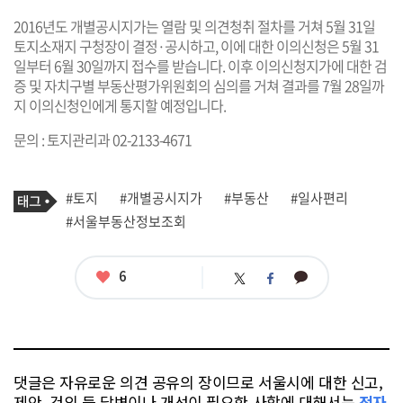
2016년도 개별공시지가는 열람 및 의견청취 절차를 거쳐 5월 31일
토지소재지 구청장이 결정·공시하고, 이에 대한 이의신청은 5월 31
일부터 6월 30일까지 접수를 받습니다. 이후 이의신청지가에 대한 검
증 및 자치구별 부동산평가위원회의 심의를 거쳐 결과를 7월 28일까
지 이의신청인에게 통지할 예정입니다.
문의 : 토지관리과 02-2133-4671
기
태
#토지
#개별공시지가
#부동산
#일사편리
사
그
관
#서울부동산정보조회
련
태
그
좋
6
카
트
페
아
카
위
이
요
오
터
스
톡
북
댓글은 자유로운 의견 공유의 장이므로 서울시에 대한 신고,
제안, 건의 등 답변이나 개선이 필요한 사항에 대해서는
전자