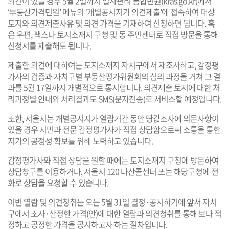
의견이 있을 경우 5월 2일까지 일사편리 통합민원(
kras.go.kr
)에서
‘부동산가격민원’ 메뉴의 ‘개별공시지가 의견제출’에 접속하여 대상
토지와 의견제출사유 및 의견 가격을 기재하여 신청하면 됩니다. 혹
은 우편, 팩스나 토지소재지 구청 및 동 주민센터로 직접 방문을 통해
신청서를 제출해도 됩니다.
제출한 의견에 대하여는 토지소재지 자치구에서 재조사하고, 감정평
가사의 검증과 자치구별 부동산평가위원회의 심의 과정을 거쳐 그 결
과를 5월 17일까지 개별적으로 통지합니다. 의견제출 토지에 대한 처
리과정별 안내와 처리결과도 SMS(문자전송)로 서비스할 예정입니다.
또한, 서울시는 개별공시지가 열람기간 동안 땅값조사에 의문사항이
있을 경우 시민과 전문 감정평가사가 직접 상담함으로써 소통을 통한
지가의 공정성 확보를 위해 노력하고 있습니다.
감정평가사와 직접 상담을 원할 때에는 토지소재지 구청에 방문하여
상담창구를 이용하거나, 서울시 120 다산콜센터 또는 해당구청에 전
화로 상담을 요청할 수 있습니다.
이번 열람 및 의견청취는 오는 5월 31일 결정·공시하기에 앞서 자치
구에서 조사·산정한 가격(안)에 대한 열람과 의견청취를 통해 보다 적
정하고 공정한 가격을 공시하고자 하는 절차입니다.