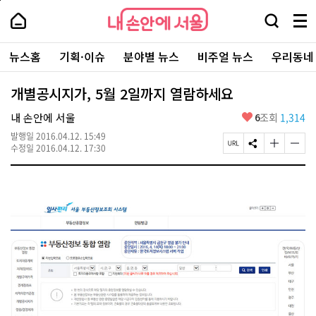
본
페
내
문
이
내
손
검
메
바
지
손
안
색
뉴
로
상
안
주
에
창
전
가
단
에
뉴스홈
기획·이슈
분야별 뉴스
비주얼 뉴스
우리동네
요
서
열
체
기
으
서
서
울
기
보
로
울
비
기
이
-
개별공시지가, 5월 2일까지 열람하세요
스
동
서
바
울
좋
내 손안에 서울
6
조회
1,314
로
시
아
가
대
발행일
2016.04.12. 15:49
요
기
페
S
글
글
표
수정일
2016.04.12. 17:30
이
N
자
자
소
지
S
크
크
통
U
공
기
기
포
R
유
크
작
털
L
하
게
게
복
기
변
변
사
경
경
하
하
기
기