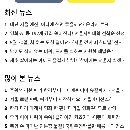
최신 뉴스
1
내년 서울 예산, 어디에 쓰면 좋을까요? 온라인 투표
2
영화·AI 등 192개 강좌 쏟아진다! 서울시민대학 선착순 신청
3
9월 20일, 차 없는 도심 걸어요…'서울 걷자 페스티벌' 선착순 5천명
4
밤에도 식지 않는 더위, 도시를 식히는 시원한 해법은?
5
채소 싫어하는 아이도 즐겁게 냠냠! '찾아가는 서울시 식생활 교육' 현장
많이 본 뉴스
1
주황색 리본 따라 한강부터 메타세쿼이아 숲길까지…서울둘레길 15코스
2
서울 로컬여행, 여기부터 시작하세요 '서울에디션25'
3
한강 다리 아래서 영화 한 편! '다리밑 영화관' 무료 상영
4
우리 아이 체력이 쑥쑥! 클라이밍 키즈카페·어린이 체력장
5
폭염 속 피어난 진분홍 물결! 국립중앙박물관 배롱나무 명소