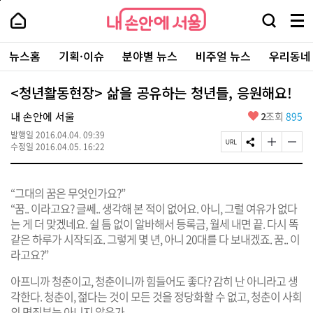
본
페
내
문
이
내
손
검
메
바
지
손
안
색
뉴
로
상
안
주
에
창
전
가
단
에
뉴스홈
기획·이슈
분야별 뉴스
비주얼 뉴스
우리동네
요
서
열
체
기
으
서
서
울
기
보
로
울
비
기
이
-
<청년활동현장> 삶을 공유하는 청년들, 응원해요!
스
동
서
바
울
좋
내 손안에 서울
2
조회
895
로
시
아
가
대
발행일
2016.04.04. 09:39
요
기
페
S
글
글
표
수정일
2016.04.05. 16:22
이
N
자
자
소
지
S
크
크
통
U
공
기
기
포
“그대의 꿈은 무엇인가요?”
R
유
크
작
털
L
하
게
게
“꿈.. 이라고요? 글쎄.. 생각해 본 적이 없어요. 아니, 그럴 여유가 없다
복
기
변
변
는 게 더 맞겠네요. 쉴 틈 없이 알바해서 등록금, 월세 내면 끝. 다시 똑
사
경
경
같은 하루가 시작되죠. 그렇게 몇 년, 아니 20대를 다 보내겠죠. 꿈.. 이
하
하
기
기
라고요?”
아프니까 청춘이고, 청춘이니까 힘들어도 좋다? 감히 난 아니라고 생
각한다. 청춘이, 젊다는 것이 모든 것을 정당화할 수 없고, 청춘이 사회
의 면죄부는 아니지 않은가.