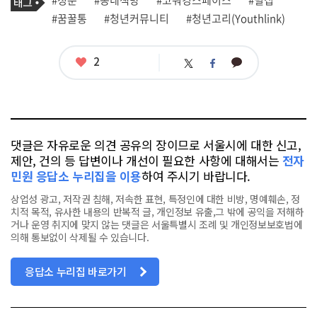
사
그
관
#꿈꿀통
#청년커뮤니티
#청년고리(Youthlink)
련
태
그
좋
2
카
트
페
아
카
위
이
요
오
터
스
톡
북
댓글은 자유로운 의견 공유의 장이므로 서울시에 대한 신고,
제안, 건의 등 답변이나 개선이 필요한 사항에 대해서는
전자
민원 응답소 누리집을 이용
하여 주시기 바랍니다.
상업성 광고, 저작권 침해, 저속한 표현, 특정인에 대한 비방, 명예훼손, 정
치적 목적, 유사한 내용의 반복적 글, 개인정보 유출,그 밖에 공익을 저해하
거나 운영 취지에 맞지 않는 댓글은 서울특별시 조례 및 개인정보보호법에
의해 통보없이 삭제될 수 있습니다.
응답소 누리집 바로가기