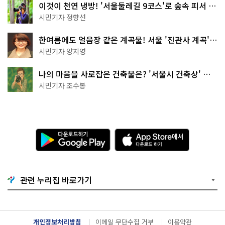
이것이 천연 냉방! '서울둘레길 9코스'로 숲속 피서 떠
나볼까
시민기자 정향선
한여름에도 얼음장 같은 계곡물! 서울 '진관사 계곡'이
천국이네~
시민기자 양지영
나의 마음을 사로잡은 건축물은? '서울시 건축상' 수
상작 공개!
시민기자 조수봉
다
A
운
p
로
p
드
S
하
t
기
o
관련 누리집 바로가기
G
r
o
e
o
에
g
서
l
다
개인정보처리방침
이메일 무단수집 거부
이용약관