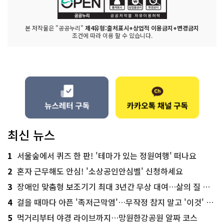
본 저작물은 "공공누리"
제4유형:출처표시+상업적 이용금지+변경금지
조건에 따라 이용 할 수 있습니다.
최신 뉴스
1
서울숲에서 퀴즈 한 판! '테마가 있는 정원여행' 떠나요
2
혼자 근무해도 안심! '소상공인안심벨' 신청하세요
3
장애인 맞춤형 보조기기 최대 3년간 무상 대여…삶의 질 높인다
4
걸을 때마다 아픈 '족저근막염'…무작정 참지 말고 '이것' 해보세요!
5
먹거리부터 야경 라이브까지…망원한강공원 알짜 코스