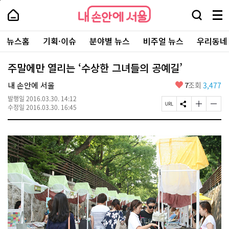
본
페
내
문
이
내
손
검
메
바
지
손
안
색
뉴
로
상
안
주
에
창
전
가
단
에
뉴스홈
기획·이슈
분야별 뉴스
비주얼 뉴스
우리동네
요
서
열
체
기
으
서
서
울
기
보
로
울
비
기
이
-
주말에만 열리는 ‘수상한 그녀들의 공예길’
스
동
서
바
울
좋
내 손안에 서울
7
조회
3,477
로
시
아
가
대
발행일
2016.03.30. 14:12
요
기
페
S
글
글
표
수정일
2016.03.30. 16:45
이
N
자
자
소
지
S
크
크
통
U
공
기
기
포
R
유
크
작
털
L
하
게
게
복
기
변
변
사
경
경
하
하
기
기