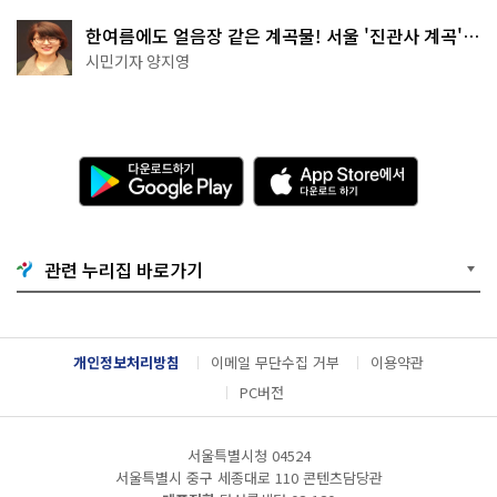
한여름에도 얼음장 같은 계곡물! 서울 '진관사 계곡'이
천국이네~
시민기자 양지영
다
A
운
p
로
p
드
S
하
t
기
o
관련 누리집 바로가기
G
r
o
e
o
에
g
서
l
다
개인정보처리방침
이메일 무단수집 거부
이용약관
e
운
P
로
PC버전
l
드
a
하
y
기
서울특별시청 04524
서울특별시 중구 세종대로 110 콘텐츠담당관