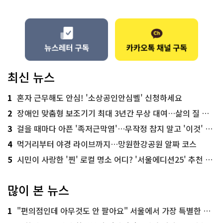
최신 뉴스
1
혼자 근무해도 안심! '소상공인안심벨' 신청하세요
2
장애인 맞춤형 보조기기 최대 3년간 무상 대여…삶의 질 높인다
3
걸을 때마다 아픈 '족저근막염'…무작정 참지 말고 '이것' 해보세요!
4
먹거리부터 야경 라이브까지…망원한강공원 알짜 코스
5
시민이 사랑한 '찐' 로컬 명소 어디? '서울에디션25' 추천 코스
많이 본 뉴스
1
"편의점인데 아무것도 안 팔아요" 서울에서 가장 특별한 편의점의 정체