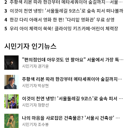
2
주황색 리본 따라 한강부터 메타세쿼이아 숲길까지…서울둘레길 15코스
3
이것이 천연 냉방! '서울둘레길 9코스'로 숲속 피서 떠나볼까
4
한강 다리 아래서 영화 한 편! '다리밑 영화관' 무료 상영
5
우리 아이 체력이 쑥쑥! 클라이밍 키즈카페·어린이 체력장
시민기자 인기뉴스
"편의점인데 아무것도 안 팔아요" 서울에서 가장 특별
한 편의점의 정체
시민기자 권기윤
주황색 리본 따라 한강부터 메타세쿼이아 숲길까지…
서울둘레길 15코스
시민기자 박상현
이것이 천연 냉방! '서울둘레길 9코스'로 숲속 피서 떠
나볼까
시민기자 정향선
나의 마음을 사로잡은 건축물은? '서울시 건축상' 수
상작 공개!
시민기자 조수봉