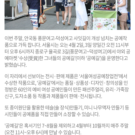
이번 주말, 안국동 풍문여고-덕성여고 사잇길이 개성 넘치는 공예작
품으로 가득 찹니다. 서울시는 오는 4월 2일, 3일 양일간 오전 11시부
터 오후 6시까지 종로구 율곡로 3길(풍문여고~덕성여고)에서 야외 공
예마켓 ‘수상(受賞)한 그녀들의 공예길’(이하 '공예길')을 운영한다고
밝혔습니다.
이 자리에서 선보이는 전시·판매 제품은 ‘서울여성공예창업전’에서
수상한 작품으로, '공예길'에서는 품질·상품성·디자인·창의성을 인
정받은 60인의 예비 여성 공예인들이 만든 패션주얼리, 유리·가죽장
신구, 도자소품 등 작품과 제품들이 판매·전시됩니다.
또 종이원단을 활용한 테슬(술 장식)만들기, 미니 나무액자 만들기 등
시민들이 공예품을 직접 만들어 소장할 수 있습니다.
'공예길'은 혹서기인 7~8월을 제외하고 4월부터 10월까지 매주 주말
(오전 11시~오후 6시)에 만날 수 있습니다.