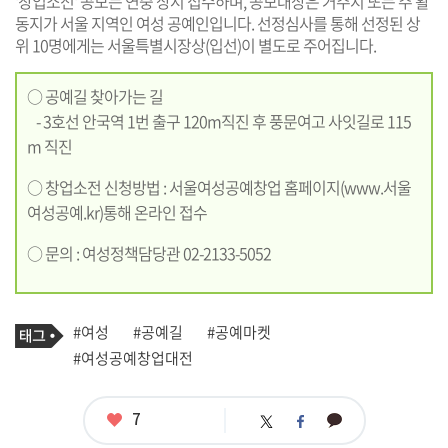
'창업소전' 공모는 연중 상시 접수하며, 공모대상은 거주지 또는 주 활
동지가 서울 지역인 여성 공예인입니다. 선정심사를 통해 선정된 상
위 10명에게는 서울특별시장상(입선)이 별도로 주어집니다.
○ 공예길 찾아가는 길
- 3호선 안국역 1번 출구 120m직진 후 풍문여고 사잇길로 115
m 직진
○ 창업소전 신청방법 : 서울여성공예창업 홈페이지(
www.서울
여성공예.kr
)통해 온라인 접수
○ 문의 : 여성정책담당관 02-2133-5052
기
태
#여성
#공예길
#공예마켓
사
그
관
#여성공예창업대전
련
태
그
좋
7
카
트
페
아
카
위
이