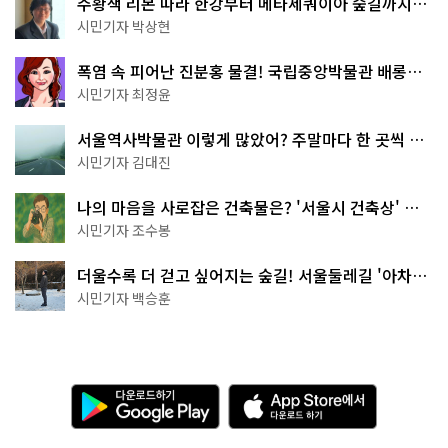
주황색 리본 따라 한강부터 메타세쿼이아 숲길까지…
서울둘레길 15코스
시민기자 박상현
폭염 속 피어난 진분홍 물결! 국립중앙박물관 배롱나
무 명소
시민기자 최정윤
서울역사박물관 이렇게 많았어? 주말마다 한 곳씩 떠
나는 역사 산책
시민기자 김대진
나의 마음을 사로잡은 건축물은? '서울시 건축상' 수
상작 공개!
시민기자 조수봉
더울수록 더 걷고 싶어지는 숲길! 서울둘레길 '아차산
코스'
시민기자 백승훈
다
A
운
p
로
p
드
S