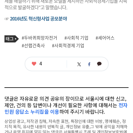
제를 해결하기 위해 새로운 모델을 제시하는 사회적경제기업을 지속
적으로 발굴하겠다“고 말했습니다.
☞
2016년도 혁신형사업 공모분야
기
태
#두바퀴희망자전거
#사회적 기업
#셰어어스
사
그
관
#선랩건축사
#사회적경제 기업
련
태
그
좋
4
카
트
페
아
카
위
이
요
오
터
스
톡
북
댓글은 자유로운 의견 공유의 장이므로 서울시에 대한 신고,
제안, 건의 등 답변이나 개선이 필요한 사항에 대해서는
전자
민원 응답소 누리집을 이용
하여 주시기 바랍니다.
상업성 광고, 저작권 침해, 저속한 표현, 특정인에 대한 비방, 명예훼손, 정
치적 목적, 유사한 내용의 반복적 글, 개인정보 유출,그 밖에 공익을 저해하
거나 운영 취지에 맞지 않는 댓글은 서울특별시 조례 및 개인정보보호법에