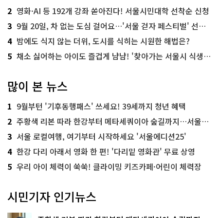
2
영화·AI 등 192개 강좌 쏟아진다! 서울시민대학 선착순 신청
3
9월 20일, 차 없는 도심 걸어요…'서울 걷자 페스티벌' 선착순 5천명
4
밤에도 식지 않는 더위, 도시를 식히는 시원한 해법은?
5
채소 싫어하는 아이도 즐겁게 냠냠! '찾아가는 서울시 식생활 교육' 현장
많이 본 뉴스
1
9월부턴 '기후동행패스' 쓰세요! 39세까지 청년 혜택
2
주황색 리본 따라 한강부터 메타세쿼이아 숲길까지…서울둘레길 15코스
3
서울 로컬여행, 여기부터 시작하세요 '서울에디션25'
4
한강 다리 아래서 영화 한 편! '다리밑 영화관' 무료 상영
5
우리 아이 체력이 쑥쑥! 클라이밍 키즈카페·어린이 체력장
시민기자 인기뉴스