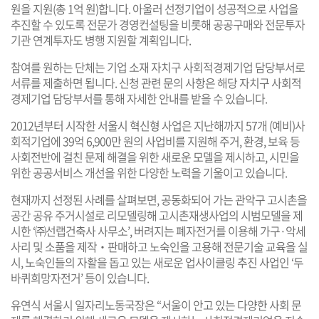
원을 지원(총 1억 원)합니다. 아울러 선정기업이 성공적으로 사업을
추진할 수 있도록 전문가 경영컨설팅을 비롯해 공공구매와 전문투자
기관 연계투자도 병행 지원할 계획입니다.
참여를 원하는 단체는 기업 소재 자치구 사회적경제기업 담당부서로
서류를 제출하면 됩니다. 신청 관련 문의 사항은 해당 자치구 사회적
경제기업 담당부서를 통해 자세한 안내를 받을 수 있습니다.
2012년부터 시작한 서울시 혁신형 사업은 지난해까지 57개 (예비)사
회적기업에 39억 6,900만 원의 사업비를 지원해 주거, 환경, 보육 등
사회전반에 걸친 문제 해결을 위한 새로운 모델을 제시하고, 시민을
위한 공공서비스 개선을 위한 다양한 노력을 기울이고 있습니다.
현재까지 선정된 사례를 살펴보면, 공동화되어 가는 관악구 고시촌을
공간 공유 주거시설로 리모델링해 고시촌재생사업의 시범모델을 제
시한 ‘㈜선랩건축사 사무소’, 버려지는 폐자전거를 이용해 가구·악세
사리 및 소품을 제작‧판매하고 노숙인을 고용해 전문기술 교육을 실
시, 노숙인들의 자활을 돕고 있는 새로운 업사이클링 추진 사업인 ‘두
바퀴희망자전거’ 등이 있습니다.
유연식 서울시 일자리노동국장은 “서울이 안고 있는 다양한 사회 문