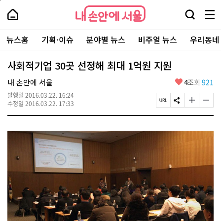
본
페
내
문
이
내
손
검
메
바
지
손
안
색
뉴
로
상
안
주
에
창
전
가
단
에
뉴스홈
기획·이슈
분야별 뉴스
비주얼 뉴스
우리동네
요
서
열
체
기
으
서
서
울
기
보
로
울
비
기
이
-
사회적기업 30곳 선정해 최대 1억원 지원
스
동
서
바
울
좋
내 손안에 서울
4
조회
921
로
시
아
가
대
발행일
2016.03.22. 16:24
요
기
페
S
글
글
표
수정일
2016.03.22. 17:33
이
N
자
자
소
지
S
크
크
통
U
공
기
기
포
R
유
크
작
털
L
하
게
게
복
기
변
변
사
경
경
하
하
기
기