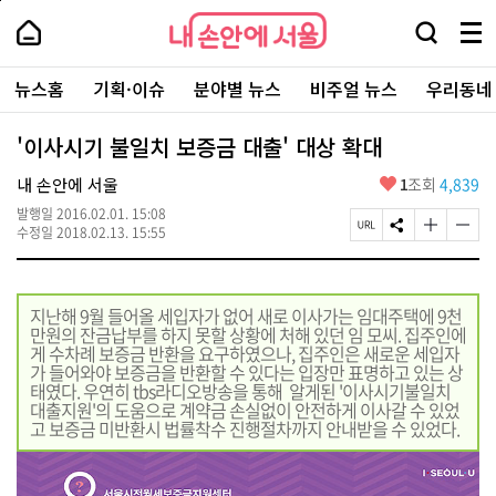
본
페
내
문
이
내
손
검
메
바
지
손
안
색
뉴
로
상
안
주
에
창
전
가
단
에
뉴스홈
기획·이슈
분야별 뉴스
비주얼 뉴스
우리동네
요
서
열
체
기
으
서
서
울
기
보
로
울
비
기
이
-
'이사시기 불일치 보증금 대출' 대상 확대
스
동
서
바
울
좋
내 손안에 서울
1
조회
4,839
로
시
아
가
대
발행일
2016.02.01. 15:08
요
기
페
S
글
글
표
수정일
2018.02.13. 15:55
이
N
자
자
소
지
S
크
크
통
U
공
기
기
포
R
유
크
작
털
지난해 9월 들어올 세입자가 없어 새로 이사가는 임대주택에 9천
L
하
게
게
만원의 잔금납부를 하지 못할 상황에 처해 있던 임 모씨. 집주인에
복
기
변
변
게 수차례 보증금 반환을 요구하였으나, 집주인은 새로운 세입자
사
경
경
가 들어와야 보증금을 반환할 수 있다는 입장만 표명하고 있는 상
하
하
태였다. 우연히 tbs라디오방송을 통해 알게된 '이사시기불일치
기
기
대출지원'의 도움으로 계약금 손실없이 안전하게 이사갈 수 있었
고 보증금 미반환시 법률착수 진행절차까지 안내받을 수 있었다.