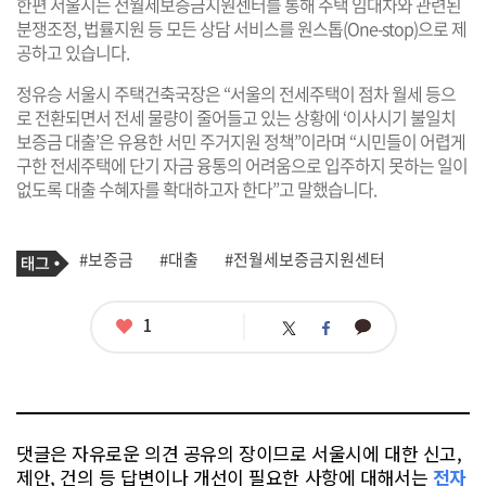
한편 서울시는 전월세보증금지원센터를 통해 주택 임대차와 관련된
분쟁조정, 법률지원 등 모든 상담 서비스를 원스톱(One-stop)으로 제
공하고 있습니다.
정유승 서울시 주택건축국장은 “서울의 전세주택이 점차 월세 등으
로 전환되면서 전세 물량이 줄어들고 있는 상황에 ‘이사시기 불일치
보증금 대출’은 유용한 서민 주거지원 정책”이라며 “시민들이 어렵게
구한 전세주택에 단기 자금 융통의 어려움으로 입주하지 못하는 일이
없도록 대출 수혜자를 확대하고자 한다”고 말했습니다.
기
태
#보증금
#대출
#전월세보증금지원센터
사
그
관
련
태
좋
1
카
트
페
그
아
카
위
이
요
오
터
스
톡
북
댓글은 자유로운 의견 공유의 장이므로 서울시에 대한 신고,
제안, 건의 등 답변이나 개선이 필요한 사항에 대해서는
전자