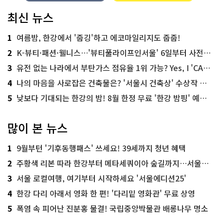
최신 뉴스
1
여름밤, 한강에서 '줍깅'하고 에코마일리지도 줍줍!
2
K-뷰티·패션·웰니스…'뷰티풀라이프인서울' 6일부터 사전 예약
3
유전 없는 나라에서 부탄가스 점유율 1위 가능? Yes, I 'CAN'
4
나의 마음을 사로잡은 건축물은? '서울시 건축상' 수상작 공개!
5
낮보다 기대되는 한강의 밤! 8월 한정 무료 '한강 밤핑' 예약은?
많이 본 뉴스
1
9월부턴 '기후동행패스' 쓰세요! 39세까지 청년 혜택
2
주황색 리본 따라 한강부터 메타세쿼이아 숲길까지…서울둘레길 15코스
3
서울 로컬여행, 여기부터 시작하세요 '서울에디션25'
4
한강 다리 아래서 영화 한 편! '다리밑 영화관' 무료 상영
5
폭염 속 피어난 진분홍 물결! 국립중앙박물관 배롱나무 명소