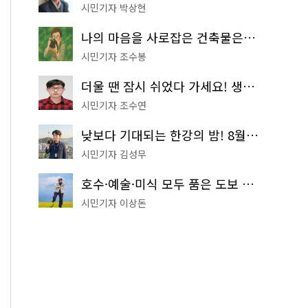
시민기자 박상현
나의 마음을 사로잡은 건축물은? '서울시 건축상' 수상작 공개!
시민기자 조수봉
더울 땐 잠시 쉬었다 가세요! 생수 냉장고부터 해피소·무더위쉼터까지
시민기자 조수연
낮보다 기대되는 한강의 밤! 8월 한정 무료 '한강 밤핑' 예약은?
시민기자 김성무
호수·예술·미식 모두 품은 도보 코스! 서울식물원~LG아트센터~마곡테라스거리
시민기자 이상돈