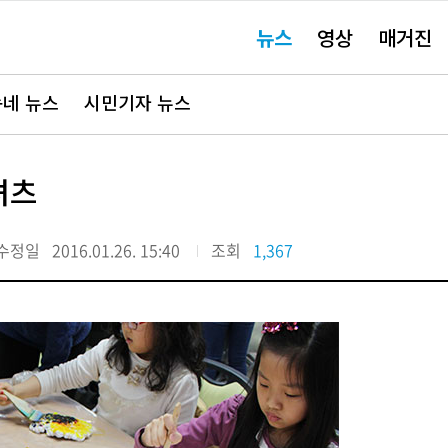
주
뉴스
영상
매거진
요
서
비
스
바
네 뉴스
시민기자 뉴스
로
가
기"
셔츠
수정일
2016.01.26. 15:40
조회
1,367