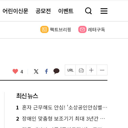
어린이신문
공모전
이벤트
검
메
색
뉴
창
전
열
체
팩트브리핑
레터구독
기
보
기
카
좋
트
페
4
페
인
글
글
카
위
이
아
이
쇄
자
자
오
터
스
요
지
하
크
크
톡
북
U
기
기
기
R
새
크
작
L
창
게
게
최신 뉴스
복
열
변
변
사
림
경
경
하
하
1
혼자 근무해도 안심! '소상공인안심벨' 신청하세요
기
기
2
장애인 맞춤형 보조기기 최대 3년간 무상 대여…삶의 질 높인다