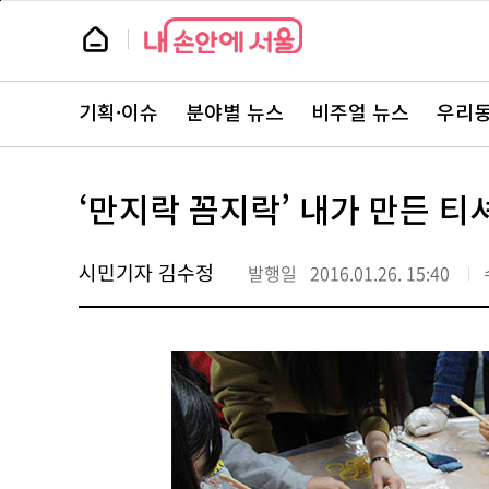
본
페
문
이
뉴
바
지
스
로
상
룸
가
단
뉴
기
으
스
로
기획·이슈
분야별 뉴스
비주얼 뉴스
우리동
주
이
요
동
서
비
스
‘만지락 꼼지락’ 내가 만든 티
바
로
가
기
시민기자 김수정
발행일
2016.01.26. 15:40