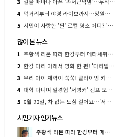
3
걸을 때마다 아픈 '족저근막염'…무작정 참지 말고 '이것' 해보세요!
4
먹거리부터 야경 라이브까지…망원한강공원 알짜 코스
5
시민이 사랑한 '찐' 로컬 명소 어디? '서울에디션25' 추천 코스
많이 본 뉴스
1
주황색 리본 따라 한강부터 메타세쿼이아 숲길까지…서울둘레길 15코스
2
한강 다리 아래서 영화 한 편! '다리밑 영화관' 무료 상영
3
우리 아이 체력이 쑥쑥! 클라이밍 키즈카페·어린이 체력장
4
대학 다니며 일경험 '서영커' 캠프 모집…전액 무료
5
9월 20일, 차 없는 도심 걸어요…'서울 걷자 페스티벌' 선착순 5천명
시민기자 인기뉴스
주황색 리본 따라 한강부터 메타세쿼이아 숲길까지…서울둘레길 15코스