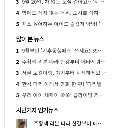
3
9월 20일, 차 없는 도심 걸어요…'서울 걷자 페스티벌' 선착순 5천명
4
밤에도 식지 않는 더위, 도시를 식히는 시원한 해법은?
5
채소 싫어하는 아이도 즐겁게 냠냠! '찾아가는 서울시 식생활 교육' 현장
많이 본 뉴스
1
9월부턴 '기후동행패스' 쓰세요! 39세까지 청년 혜택
2
주황색 리본 따라 한강부터 메타세쿼이아 숲길까지…서울둘레길 15코스
3
서울 로컬여행, 여기부터 시작하세요 '서울에디션25'
4
한강 다리 아래서 영화 한 편! '다리밑 영화관' 무료 상영
5
우리 아이 체력이 쑥쑥! 클라이밍 키즈카페·어린이 체력장
시민기자 인기뉴스
주황색 리본 따라 한강부터 메타세쿼이아 숲길까지…서울둘레길 15코스