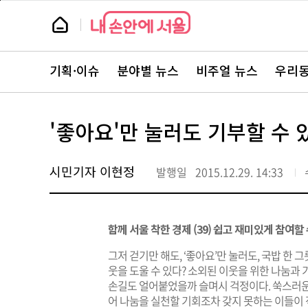
본
페
문
이
뉴
바
지
스
로
상
룸
가
단
뉴
기
으
스
로
기획·이슈
분야별 뉴스
비주얼 뉴스
우리동
주
이
요
동
서
비
스
'좋아요'만 눌러도 기부할 수 
바
로
가
기
시민기자 이현정
발행일
2015.12.29. 14:33
함께 서울 착한 경제 (​39) 쉽고 재미있게 참여
그저 걷기만 해도, ‘좋아요’만 눌러도, 국밥 한
웃을 도울 수 있다? 소외된 이웃을 위한 나눔과
손길도 얼어붙었을까 슬며시 걱정이다. 쑥스러운 
어 나눔을 실천할 기회조차 갖지 못하는 이들이 