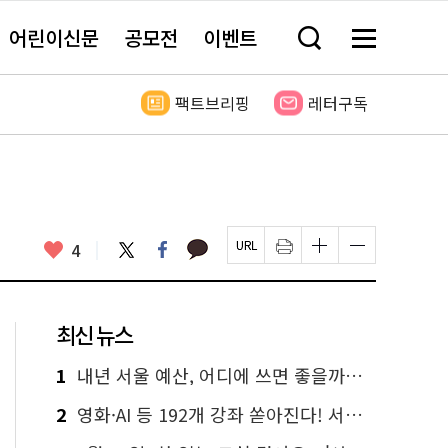
어린이신문
공모전
이벤트
검
메
색
뉴
창
전
열
체
팩트브리핑
레터구독
기
보
기
카
좋
트
페
4
페
인
글
글
카
위
이
아
이
쇄
자
자
오
터
스
요
지
하
크
크
톡
북
U
기
기
기
R
새
크
작
L
창
게
게
최신 뉴스
복
열
변
변
사
림
경
경
하
하
1
내년 서울 예산, 어디에 쓰면 좋을까요? 온라인 투표
기
기
2
영화·AI 등 192개 강좌 쏟아진다! 서울시민대학 선착순 신청