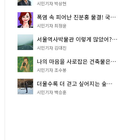
시민기자 박상현
폭염 속 피어난 진분홍 물결! 국립중앙박물관 배롱나무 명소
시민기자 최정윤
서울역사박물관 이렇게 많았어? 주말마다 한 곳씩 떠나는 역사 산책
시민기자 김대진
나의 마음을 사로잡은 건축물은? '서울시 건축상' 수상작 공개!
시민기자 조수봉
더울수록 더 걷고 싶어지는 숲길! 서울둘레길 '아차산 코스'
시민기자 백승훈