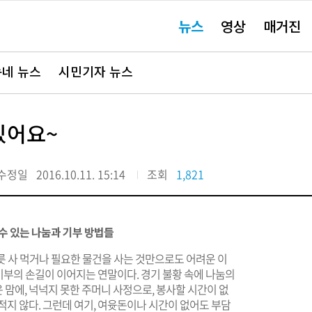
주
뉴스
영상
매거진
요
서
비
스
바
네 뉴스
시민기자 뉴스
로
가
기"
있어요~
수정일
2016.10.11. 15:14
조회
1,821
할 수 있는 나눔과 기부 방법들
 그릇 사 먹거나 필요한 물건을 사는 것만으로도 어려운 이
 기부의 손길이 이어지는 연말이다. 경기 불황 속에 나눔의
맘에, 넉넉지 못한 주머니 사정으로, 봉사할 시간이 없
적지 않다. 그런데 여기, 여윳돈이나 시간이 없어도 부담