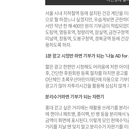
서울 시내 지하철역 등에 설치된 건강 계단을 이
으로 뭘 하겠느냐 싶겠지만, 우습게보면 곤란하
서만 작년 한 해 400만 원의 기부금이 적립되었
도림역, 영등포역, 청량리역, 잠실역, 금천구청역,
미널역, 창동역, 도봉구청역, 경복궁역 등에 건강
용하도록 하자.
1분 광고 시청만 하면 기부가 되는 ‘나눔 AD for
짧은 광고 한편만 시청해도 어려움에 처한 아이들을 
후, 간단한 후원회원 등록 절차를 마치면 광고를 
O단체인 초록우산어린이재단에 자동으로 기부된다
광고가 많아 자투리시간을 활용해 심심치 않게 기
분리수거하면 기부가 되는 자판기
홍대 걷고 싶은 거리에는 재활용 쓰레기를 분리
에 캔이나 페트병, 종이팩, 빈 병 등을 분리해서
금액이 화면에 표시된다. 이렇게 모인 판매수익
거리를 지날 땐 잊지 말고 분리수거 자판기를 이