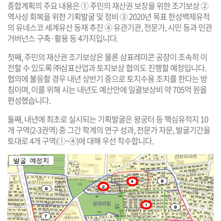
종합계획의 주요 내용은 ① 주민의 재산권 보장을 위한 조기보상 ②
역사성 회복을 위한 기획발굴 및 정비 ③ 2020년 목표 한성백제유적
의 유네스코 세계유산 등재 추진 ④ 유관기관, 전문가, 시민 등과 민관
거버넌스 구축·활용 등 4가지입니다.
첫째, 주민의 재산권 조기보상은 물론 삼표레미콘 공장이 조속히 이
전할 수 있도록 ㈜삼표산업과 토지보상 협의도 진행할 예정입니다.
협의에 불응할 경우 내년 상반기 중으로 토지수용 조치를 한다는 방
침이며, 이를 위해 시는 내년도 예산안에 일괄보상비 약 705억 원을
편성했습니다.
둘째, 내년에 최초로 실시되는 기획발굴은 왕궁터 등 핵심유적지 10
개 구역(2-3권역) 중 그간 학계의 연구 성과, 전문가 자문, 발굴기간을
토대로 4개 구역(①~④)에 대해 우선 착수합니다.