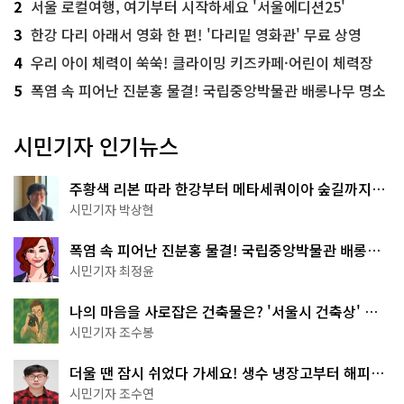
2
서울 로컬여행, 여기부터 시작하세요 '서울에디션25'
3
한강 다리 아래서 영화 한 편! '다리밑 영화관' 무료 상영
4
우리 아이 체력이 쑥쑥! 클라이밍 키즈카페·어린이 체력장
5
폭염 속 피어난 진분홍 물결! 국립중앙박물관 배롱나무 명소
시민기자 인기뉴스
주황색 리본 따라 한강부터 메타세쿼이아 숲길까지…
서울둘레길 15코스
시민기자 박상현
폭염 속 피어난 진분홍 물결! 국립중앙박물관 배롱나
무 명소
시민기자 최정윤
나의 마음을 사로잡은 건축물은? '서울시 건축상' 수
상작 공개!
시민기자 조수봉
더울 땐 잠시 쉬었다 가세요! 생수 냉장고부터 해피소
·무더위쉼터까지
시민기자 조수연