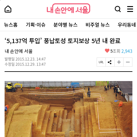
본
페
내
문
이
내
손
검
메
바
지
손
안
색
뉴
로
상
안
주
에
창
전
가
단
에
뉴스홈
기획·이슈
분야별 뉴스
비주얼 뉴스
우리동네
요
서
열
체
기
으
서
서
울
기
보
로
울
비
기
이
-
‘5,137억 투입’ 풍납토성 토지보상 5년 내 완료
스
동
서
바
울
좋
내 손안에 서울
5
조회
2,943
로
시
아
가
대
발행일
2015.12.23. 14:47
요
기
페
S
글
글
표
수정일
2015.12.29. 13:47
이
N
자
자
소
지
S
크
크
통
U
공
기
기
포
R
유
크
작
털
L
하
게
게
복
기
변
변
사
경
경
하
하
기
기