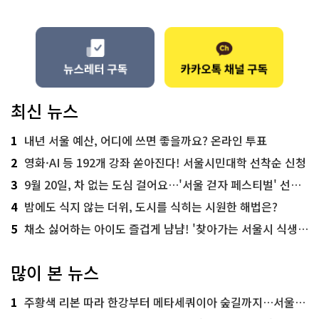
최신 뉴스
1
내년 서울 예산, 어디에 쓰면 좋을까요? 온라인 투표
2
영화·AI 등 192개 강좌 쏟아진다! 서울시민대학 선착순 신청
3
9월 20일, 차 없는 도심 걸어요…'서울 걷자 페스티벌' 선착순 5천명
4
밤에도 식지 않는 더위, 도시를 식히는 시원한 해법은?
5
채소 싫어하는 아이도 즐겁게 냠냠! '찾아가는 서울시 식생활 교육' 현장
많이 본 뉴스
1
주황색 리본 따라 한강부터 메타세쿼이아 숲길까지…서울둘레길 15코스