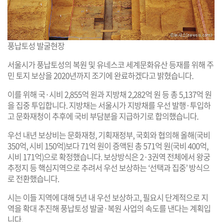
풍납토성 발굴현장
서울시가 풍납토성의 복원 및 유네스코 세계문화유산 등재를 위해 주
민 토지 보상을 2020년까지 조기에 완료하겠다고 밝혔습니다.
이를 위해 국·시비 2,855억 원과 지방채 2,282억 원 등 총 5,137억 원
을 집중 투입합니다. 지방채는 서울시가 지방채를 우선 발행·투입하
고 문화재청이 추후에 국비 부담분을 지급하기로 합의했습니다.
우선 내년 보상비는 문화재청, 기획재정부, 국회와 협의해 올해(국비
350억, 시비 150억)보다 71억 원이 증액된 총 571억 원(국비 400억,
시비 171억)으로 확정했습니다. 보상방식은 2·3권역 전체에서 왕궁
추정지 등 핵심지역으로 추려서 우선 보상하는 ‘선택과 집중’ 방식으
로 전환했습니다.
시는 이들 지역에 대해 5년 내 우선 보상하고, 필요시 단계적으로 지
역을 확대 추진해 풍납토성 발굴·복원 사업의 속도를 낸다는 계획입
니다.