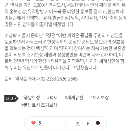
년’ 역사를 가진 ‘2,000년 역사도시, 서울!’이라는 인식 확대를 위해 유
적 홍보영상, 유적탐방 가이드북 등 다양한 홍보를 펼치고, 한성백제
박물관에서 진행하는 유적(발굴현장) 탐방, 시민강좌, 전시·축제 등에
많은 시민 참여를 이끌어낼 예정입니다.
이창학 서울시 문화본부장은 “이번 계획은 풍납동 주민의 재산권을
보장하면서 자랑스러운 한성백제의 왕성인 풍납토성 보존의 실효성
을 확보하는 것이 핵심”이라며 “주민이 참여하는 지속 가능한 보존방
안이 되도록 조기보상 재원과 상생방안을 마련해 나가고자 하며, 이
로써 2천년 역사의 한성백제유적을 지역주민, 나아가 세계시민이 함
께 누리는 유산으로 만들어 나가겠다”고 말했습니다.
문의 : 역사문화재과 02-2133-2626, 2645
기
태
#풍납토성
#백제
#세계유산
#토지보상
사
그
관
#풍납토성 조기보상
련
태
그
좋
5
카
트
페
아
카
위
이