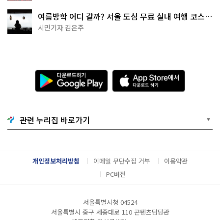
여름방학 어디 갈까? 서울 도심 무료 실내 여행 코스
추천
시민기자 김은주
다
A
운
p
로
p
드
S
하
t
기
o
관련 누리집 바로가기
G
r
o
e
o
에
g
서
l
다
개인정보처리방침
이메일 무단수집 거부
이용약관
e
운
P
로
PC버전
l
드
a
하
y
기
서울특별시청 04524
서울특별시 중구 세종대로 110 콘텐츠담당관