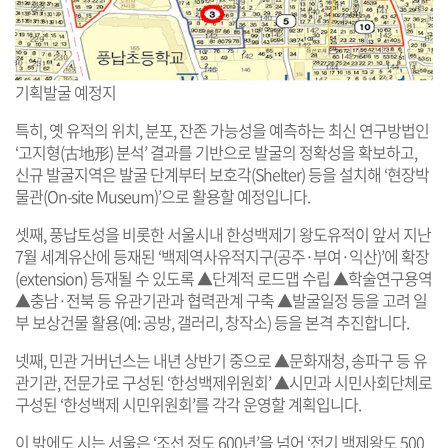
기획발굴 예정지
특히, 옛 유적의 위치, 분포, 잔존 가능성을 예측하는 최신 연구방법인
‘고지형(古地形) 분석’ 결과를 기반으로 발굴의 정확성을 확보하고,
신규 발굴지역은 발굴 단계부터 보호각(Shelter) 등을 설치해 ‘현장박
물관(On-site Museum)’으로 활용할 예정입니다.
셋째, 풍납토성을 비롯한 서울시내 한성백제기 왕도유적이 앞서 지난
7월 세계유산에 등재된 ‘백제역사유적지구(공주·부여·익산)’에 확장
(extension) 등재될 수 있도록 ▲단계적 로드맵 수립 ▲학술연구용역
▲충남·전북 등 유관기관과 협력관계 구축 ▲발굴일정 등을 고려 일
부 보상건물 활용(예: 공방, 갤러리, 창작소) 등을 본격 추진합니다.
넷째, 민관 거버넌스는 내년 상반기 중으로 ▲문화재청, 송파구 등 유
관기관, 전문가로 구성된 ‘한성백제위원회’ ▲시민과 시민사회단체로
구성된 ‘한성백제 시민위원회’를 각각 운영할 계획입니다.
이 밖에도 시는 서울은 ‘조선 정도 600년’을 넘어 ‘전기 백제왕도 500