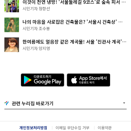
이것이 천연 냉방! '서울둘레길 9코스'로 숲속 피서 떠
나볼까
시민기자 정향선
나의 마음을 사로잡은 건축물은? '서울시 건축상' 수
상작 공개!
시민기자 조수봉
한여름에도 얼음장 같은 계곡물! 서울 '진관사 계곡'이
천국이네~
시민기자 양지영
다
A
운
p
로
p
드
S
하
t
기
o
관련 누리집 바로가기
G
r
o
e
o
에
g
서
l
다
개인정보처리방침
이메일 무단수집 거부
이용약관
e
운