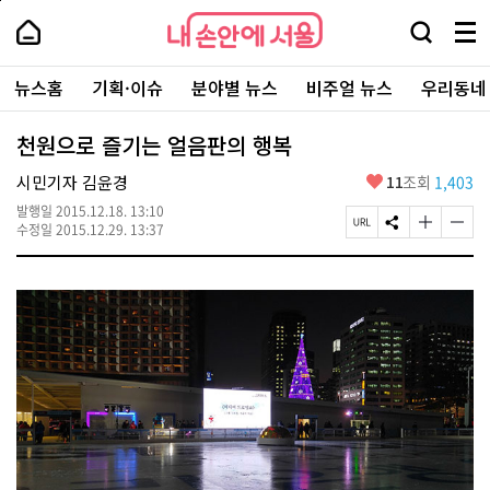
본
페
내
문
이
내
손
검
메
바
지
손
안
색
뉴
로
상
안
주
에
창
전
가
단
에
뉴스홈
기획·이슈
분야별 뉴스
비주얼 뉴스
우리동네
요
서
열
체
기
으
서
서
울
기
보
로
울
비
기
이
-
천원으로 즐기는 얼음판의 행복
스
동
서
바
울
좋
시민기자 김윤경
11
조회
1,403
로
시
아
가
대
발행일
2015.12.18. 13:10
요
기
페
S
글
글
표
수정일
2015.12.29. 13:37
이
N
자
자
소
지
S
크
크
통
U
공
기
기
포
R
유
크
작
털
L
하
게
게
복
기
변
변
사
경
경
하
하
기
기