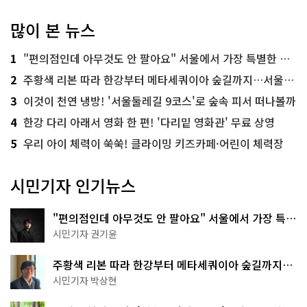
많이 본 뉴스
1
"편의점인데 아무것도 안 팔아요" 서울에서 가장 특별한 편의점의 정체
2
주황색 리본 따라 한강부터 메타세쿼이아 숲길까지…서울둘레길 15코스
3
이것이 천연 냉방! '서울둘레길 9코스'로 숲속 피서 떠나볼까
4
한강 다리 아래서 영화 한 편! '다리밑 영화관' 무료 상영
5
우리 아이 체력이 쑥쑥! 클라이밍 키즈카페·어린이 체력장
시민기자 인기뉴스
"편의점인데 아무것도 안 팔아요" 서울에서 가장 특별
한 편의점의 정체
시민기자 권기윤
주황색 리본 따라 한강부터 메타세쿼이아 숲길까지…
서울둘레길 15코스
시민기자 박상현