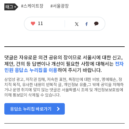
기
태
#스케이트장
#서울광장
사
그
관
련
태
좋
11
카
트
페
그
아
카
위
이
요
오
터
스
톡
북
댓글은 자유로운 의견 공유의 장이므로 서울시에 대한 신고,
제안, 건의 등 답변이나 개선이 필요한 사항에 대해서는
전자
민원 응답소 누리집을 이용
하여 주시기 바랍니다.
상업성 광고, 저작권 침해, 저속한 표현, 특정인에 대한 비방, 명예훼손, 정
치적 목적, 유사한 내용의 반복적 글, 개인정보 유출,그 밖에 공익을 저해하
거나 운영 취지에 맞지 않는 댓글은 서울특별시 조례 및 개인정보보호법에
의해 통보없이 삭제될 수 있습니다.
응답소 누리집 바로가기