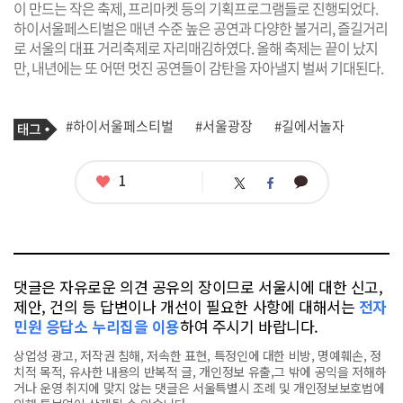
이 만드는 작은 축제, 프리마켓 등의 기획프로그램들로 진행되었다.
하이서울페스티벌은 매년 수준 높은 공연과 다양한 볼거리, 즐길거리
로 서울의 대표 거리축제로 자리매김하였다. 올해 축제는 끝이 났지
만, 내년에는 또 어떤 멋진 공연들이 감탄을 자아낼지 벌써 기대된다.
기
태
#하이서울페스티벌
#서울광장
#길에서놀자
사
그
관
련
태
좋
1
카
트
페
그
아
카
위
이
요
오
터
스
톡
북
댓글은 자유로운 의견 공유의 장이므로 서울시에 대한 신고,
제안, 건의 등 답변이나 개선이 필요한 사항에 대해서는
전자
민원 응답소 누리집을 이용
하여 주시기 바랍니다.
상업성 광고, 저작권 침해, 저속한 표현, 특정인에 대한 비방, 명예훼손, 정
치적 목적, 유사한 내용의 반복적 글, 개인정보 유출,그 밖에 공익을 저해하
거나 운영 취지에 맞지 않는 댓글은 서울특별시 조례 및 개인정보보호법에