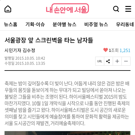
본
페
내
문
이
내
손
검
메
바
지
손
안
색
뉴
로
상
안
주
에
창
전
가
단
에
뉴스홈
기획·이슈
분야별 뉴스
비주얼 뉴스
우리동네
요
서
열
체
기
으
서
서
울
기
보
로
울
비
기
이
-
서울광장 앞 스크린벽을 타는 남자들
스
동
서
바
울
좋
시민기자 김수정
1
조회
1,251
로
시
아
가
대
발행일
2015.10.05. 10:42
요
기
페
S
글
글
표
수정일
2015.10.05. 13:35
이
N
자
자
소
지
S
크
크
통
U
공
기
기
포
축제는 밤이 깊어질수록 더 빛이 난다. 어둡게 내리 앉은 검은 밤은 배
R
유
크
작
털
L
하
게
게
우들의 몸짓을 돋보이게 하는 무대가 되고 빌딩에서 쏟아져 나오는
복
기
변
변
불빛은 그들을 비추는 조명이 된다. 하이서울페스티벌 2015의 밤도
사
경
경
마찬가지였다. 10월 1일 개막식을 시작으로 나흘 동안 진행된 축제의
하
하
기
기
셋째날 밤을 즐기고 왔다. 하이서울페스티벌은 도시 공간의 새로운
의미를 찾고 시민들에게 예술참여를 통하여 문화적 활력을 제공하는
서울 도시공간의 재발견, 거리예술축제이다.