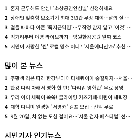
1
혼자 근무해도 안심! '소상공인안심벨' 신청하세요
2
장애인 맞춤형 보조기기 최대 3년간 무상 대여…삶의 질 높인다
3
걸을 때마다 아픈 '족저근막염'…무작정 참지 말고 '이것' 해보세요!
4
먹거리부터 야경 라이브까지…망원한강공원 알짜 코스
5
시민이 사랑한 '찐' 로컬 명소 어디? '서울에디션25' 추천 코스
많이 본 뉴스
1
주황색 리본 따라 한강부터 메타세쿼이아 숲길까지…서울둘레길 15코스
2
한강 다리 아래서 영화 한 편! '다리밑 영화관' 무료 상영
3
우리 아이 체력이 쑥쑥! 클라이밍 키즈카페·어린이 체력장
4
대학 다니며 일경험 '서영커' 캠프 모집…전액 무료
5
9월 20일, 차 없는 도심 걸어요…'서울 걷자 페스티벌' 선착순 5천명
시민기자 인기뉴스