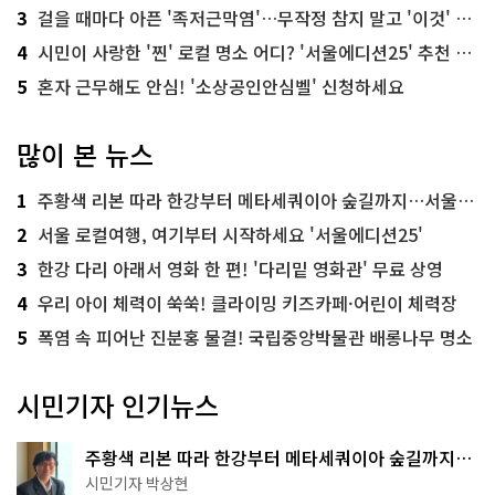
3
걸을 때마다 아픈 '족저근막염'…무작정 참지 말고 '이것' 해보세요!
4
시민이 사랑한 '찐' 로컬 명소 어디? '서울에디션25' 추천 코스
5
혼자 근무해도 안심! '소상공인안심벨' 신청하세요
많이 본 뉴스
1
주황색 리본 따라 한강부터 메타세쿼이아 숲길까지…서울둘레길 15코스
2
서울 로컬여행, 여기부터 시작하세요 '서울에디션25'
3
한강 다리 아래서 영화 한 편! '다리밑 영화관' 무료 상영
4
우리 아이 체력이 쑥쑥! 클라이밍 키즈카페·어린이 체력장
5
폭염 속 피어난 진분홍 물결! 국립중앙박물관 배롱나무 명소
시민기자 인기뉴스
주황색 리본 따라 한강부터 메타세쿼이아 숲길까지…
서울둘레길 15코스
시민기자 박상현