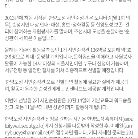
다.
2013년에 처음 시작된 ‘한양도성 시민순성관’은 모니터링(월 1회 의
무), 순성시민 대상 안내·해설, 홍보·정화활동 등 한양도성 보존·관
리에 참여하는 자원봉사자를 말하며, 조선시대 도성을 순찰하는 ‘순
성관’에서 따온 이름입니다.
올해는 기존에 활동을 해왔던 1기 시민순성관 136명을 포함해 약 30
0여명으로 확대·운영할 계획입니다. 문화유산을 이해하고 자원봉사
활동이 가능한 14세 이상의 서울시민이면 누구나 신청이 가능하며,
서류전형 등 일정한 절차를 거쳐 최종적으로 선발할 예정입니다.
‘한양도성 시민순성관’으로 선발되면 활동에 필요한 실비가 제공되
며, 활동이 우수한 순성관에게는 인센티브도 제공할 계획입니다.
이번에 선발된 2기 시민순성관은 10월 14일에 기본교육과 워크숍을
갖고, 오는 11월부터 내년 상반기까지 활동하게 됩니다.
한양도성 시민순성관 신청을 원하는 시민은 한양도성 홈페이지(
seou
lcitywall.seoul.go.kr
)에서 신청서를 다운받아 작성한 후, 이메일(
sun
nybluey@hanmail.net
)로 접수하면 됩니다. 기타 자세한 문의는 201