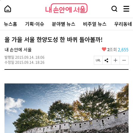
본
페
내
문
이
내
손
검
메
바
지
손
안
색
뉴
로
상
안
주
에
창
전
가
단
에
뉴스홈
기획·이슈
분야별 뉴스
비주얼 뉴스
우리동네
요
서
열
체
기
으
서
서
울
기
보
로
울
비
기
이
-
올 가을 서울 한양도성 한 바퀴 돌아볼까!
스
동
서
바
울
좋
내 손안에 서울
2
조회
2,655
로
시
아
가
대
발행일
2015.09.14. 18:06
요
기
페
S
글
글
표
수정일
2015.09.14. 18:26
이
N
자
자
소
지
S
크
크
통
U
공
기
기
포
R
유
크
작
털
L
하
게
게
복
기
변
변
사
경
경
하
하
기
기