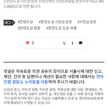
5 한양도성 시민순성관 주관단체인 (사)문화살림 운영사무국(02-340
1-0660)으로 하면 됩니다.
기
태
#한양도성
#한양도성 시민순성관
#시민순성관
사
그
관
#한양도성 탐방
#한양도성 도보 여행
련
태
그
좋
2
카
트
페
아
카
위
이
요
오
터
스
톡
북
댓글은 자유로운 의견 공유의 장이므로 서울시에 대한 신고,
제안, 건의 등 답변이나 개선이 필요한 사항에 대해서는
전자
민원 응답소 누리집을 이용
하여 주시기 바랍니다.
상업성 광고, 저작권 침해, 저속한 표현, 특정인에 대한 비방, 명예훼손, 정
치적 목적, 유사한 내용의 반복적 글, 개인정보 유출,그 밖에 공익을 저해하
거나 운영 취지에 맞지 않는 댓글은 서울특별시 조례 및 개인정보보호법에
의해 통보없이 삭제될 수 있습니다.