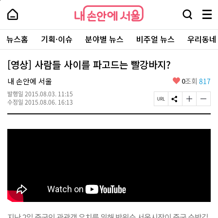
본
페
내
문
이
내
손
검
메
바
지
손
안
색
뉴
로
상
안
주
에
창
전
가
단
에
뉴스홈
기획·이슈
분야별 뉴스
비주얼 뉴스
우리동네
요
서
열
체
기
으
서
서
울
기
보
로
울
비
기
이
-
[영상] 사람들 사이를 파고드는 빨강바지?
스
동
서
바
울
좋
내 손안에 서울
0
조회
817
로
시
아
가
대
발행일
2015.08.03. 11:15
요
기
페
S
글
글
표
수정일
2015.08.06. 16:13
이
N
자
자
소
지
S
크
크
통
U
공
기
기
포
R
유
크
작
털
L
하
게
게
복
기
변
변
사
경
경
하
하
기
기
지난 2일 중국인 관광객 유치를 위해 박원순 서울시장이 중국 순방길