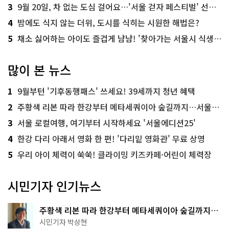
3
9월 20일, 차 없는 도심 걸어요…'서울 걷자 페스티벌' 선착순 5천명
4
밤에도 식지 않는 더위, 도시를 식히는 시원한 해법은?
5
채소 싫어하는 아이도 즐겁게 냠냠! '찾아가는 서울시 식생활 교육' 현장
많이 본 뉴스
1
9월부턴 '기후동행패스' 쓰세요! 39세까지 청년 혜택
2
주황색 리본 따라 한강부터 메타세쿼이아 숲길까지…서울둘레길 15코스
3
서울 로컬여행, 여기부터 시작하세요 '서울에디션25'
4
한강 다리 아래서 영화 한 편! '다리밑 영화관' 무료 상영
5
우리 아이 체력이 쑥쑥! 클라이밍 키즈카페·어린이 체력장
시민기자 인기뉴스
주황색 리본 따라 한강부터 메타세쿼이아 숲길까지…
서울둘레길 15코스
시민기자 박상현