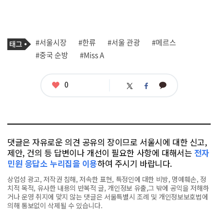
기
태
#서울시장
#한류
#서울 관광
#메르스
사
그
관
#중국 순방
#Miss A
련
태
그
좋
0
카
트
페
아
카
위
이
요
오
터
스
톡
북
댓글은 자유로운 의견 공유의 장이므로 서울시에 대한 신고,
제안, 건의 등 답변이나 개선이 필요한 사항에 대해서는
전자
민원 응답소 누리집을 이용
하여 주시기 바랍니다.
상업성 광고, 저작권 침해, 저속한 표현, 특정인에 대한 비방, 명예훼손, 정
치적 목적, 유사한 내용의 반복적 글, 개인정보 유출,그 밖에 공익을 저해하
거나 운영 취지에 맞지 않는 댓글은 서울특별시 조례 및 개인정보보호법에
의해 통보없이 삭제될 수 있습니다.