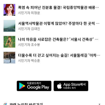
폭염 속 피어난 진분홍 물결! 국립중앙박물관 배롱나
무 명소
시민기자 최정윤
서울역사박물관 이렇게 많았어? 주말마다 한 곳씩 떠
나는 역사 산책
시민기자 김대진
나의 마음을 사로잡은 건축물은? '서울시 건축상' 수
상작 공개!
시민기자 조수봉
더울수록 더 걷고 싶어지는 숲길! 서울둘레길 '아차산
코스'
시민기자 백승훈
다
A
운
p
로
p
드
S
하
t
기
o
관련 누리집 바로가기