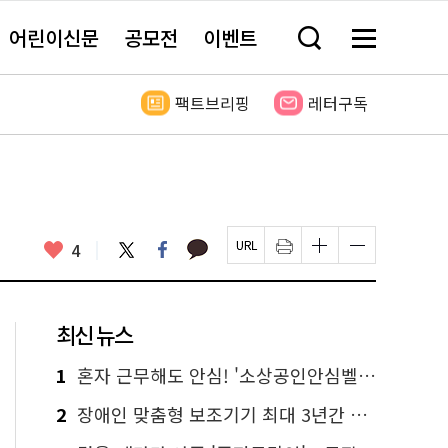
어린이신문
공모전
이벤트
검
메
색
뉴
창
전
열
체
팩트브리핑
레터구독
기
보
기
카
좋
트
페
4
페
인
글
글
카
위
이
아
이
쇄
자
자
오
터
스
요
지
하
크
크
톡
북
U
기
기
기
R
새
크
작
L
창
게
게
최신 뉴스
복
열
변
변
사
림
경
경
하
하
1
혼자 근무해도 안심! '소상공인안심벨' 신청하세요
기
기
2
장애인 맞춤형 보조기기 최대 3년간 무상 대여…삶의 질 높인다