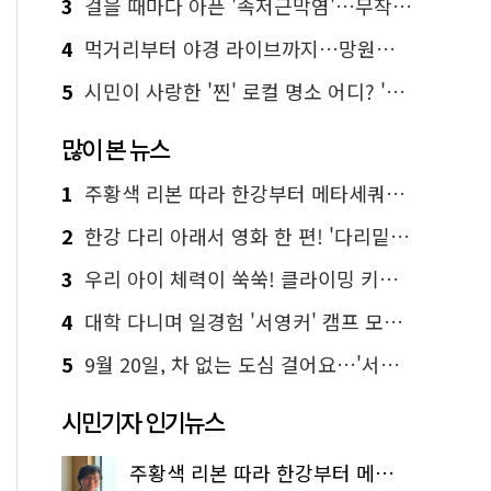
3
걸을 때마다 아픈 '족저근막염'…무작정 참지 말고 '이것' 해보세요!
4
먹거리부터 야경 라이브까지…망원한강공원 알짜 코스
5
시민이 사랑한 '찐' 로컬 명소 어디? '서울에디션25' 추천 코스
많이 본 뉴스
1
주황색 리본 따라 한강부터 메타세쿼이아 숲길까지…서울둘레길 15코스
2
한강 다리 아래서 영화 한 편! '다리밑 영화관' 무료 상영
3
우리 아이 체력이 쑥쑥! 클라이밍 키즈카페·어린이 체력장
4
대학 다니며 일경험 '서영커' 캠프 모집…전액 무료
5
9월 20일, 차 없는 도심 걸어요…'서울 걷자 페스티벌' 선착순 5천명
시민기자 인기뉴스
주황색 리본 따라 한강부터 메타세쿼이아 숲길까지…서울둘레길 15코스