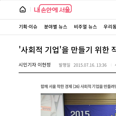
본
페
문
이
뉴
바
지
스
로
상
룸
가
단
뉴
기
으
스
로
기획·이슈
분야별 뉴스
비주얼 뉴스
우리동
주
이
요
동
서
비
스
'사회적 기업'을 만들기 위한 
바
로
가
기
시민기자 이현정
발행일
2015.07.16. 13:36
함께 서울 착한 경제 (26) 사회적 기업을 만들려