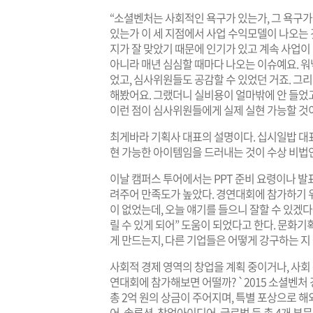
“소셜벤처는 사회적인 욕구가 있는가, 그 욕구가
있는가 이 세 지점에서 사업 수익모델이 나오는 
지가 잘 맞았기 때문에 인기가 있고 계속 사업이 
아니라 매년 심심할 때마다 나오는 이슈예요. 워
었고, 심사위원들도 공감할 수 있었던 거죠. 그리
해봤어요. 그랬더니 실비용이 얼마밖에 안 들었고
이런 점이 심사위원들에게 실제 실현 가능할 것이
최게바라 기획사 대표의 설명이다. 십시일밥 대
현 가능한 아이템임을 드러내는 것이 수상 비법인
이날 캠퍼스 투어에서는 PPT 준비 요령이나 발
려주어 만족도가 높았다. 경연대회에 참가하기 
이 없었는데, 오늘 얘기를 들으니 잘할 수 있겠다
릴 수 있게 되어” 도움이 되었다고 한다. 문화기
게 만드는지, 다른 기업들은 어떻게 강구하는 지 
사회적 경제 영역의 창업을 계획 중이거나, 사회
연대회에 참가해보면 어떨까? `2015 소셜벤처
총 2억 원의 상금이 주어지며, 특별 포상으로 
어, 솔루션, 창업아이디어, 글로벌 등 총 4개 부문