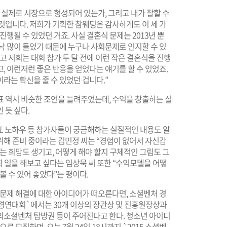
 실제로 시장으로 형성되어 있는가, 그리고 내가 잘할 수
것입니다. 저희가 기획한 참웨딩은 감사하게도 이 세 가
진행될 수 있었던 거죠. 사실 결혼식 문제는 2013년 뿐
낙 많이 들었기 때문에 누구나 사회문제로 인지할 수 있
고 저희는 대회 참가 두 달 전에 이런 작은 결혼식을 진행
, 이런저런 좋은 반응을 얻었다는 얘기를 할 수 있었죠.
라는 확신을 줄 수 있었던 겁니다.”
표 역시 비슷한 조언을 들려주었는데, 수익을 창출하는 실
 듯 싶다.
표 노하우 등 참가자들이 궁금해하는 실질적인 내용도 알
위해 준비 중이라는 김민정 씨는 “경험이 없어서 자신감
는 희망도 생기고, 어떻게 해야 할지 구체적인 그림도 그
획 일을 해보고 싶다는 임상묵 씨 또한 “수익모델을 어떻
볼 수 있어 좋았다”는 평이다.
 문제 해결에 대한 아이디어가 떠오른다면, 소셜벤처 경
 경연대회`에서는 30개 이상의 장관상 및 진흥원장상과
해외소셜벤처 탐방권 등이 주어진다고 한다. 청소년 아이디
으로 모집하며, 오는 7월 24일 18시까지 `2015 소셜벤