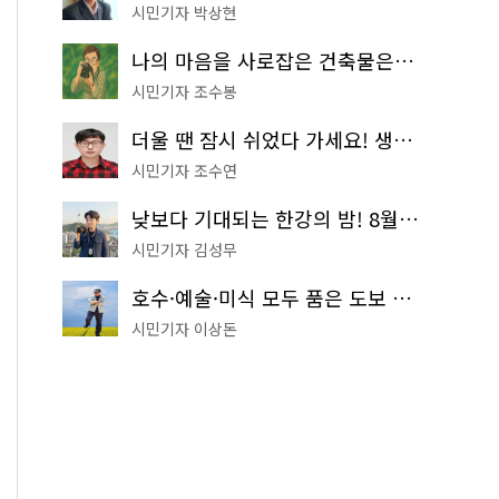
시민기자 박상현
나의 마음을 사로잡은 건축물은? '서울시 건축상' 수상작 공개!
시민기자 조수봉
더울 땐 잠시 쉬었다 가세요! 생수 냉장고부터 해피소·무더위쉼터까지
시민기자 조수연
낮보다 기대되는 한강의 밤! 8월 한정 무료 '한강 밤핑' 예약은?
시민기자 김성무
호수·예술·미식 모두 품은 도보 코스! 서울식물원~LG아트센터~마곡테라스거리
시민기자 이상돈