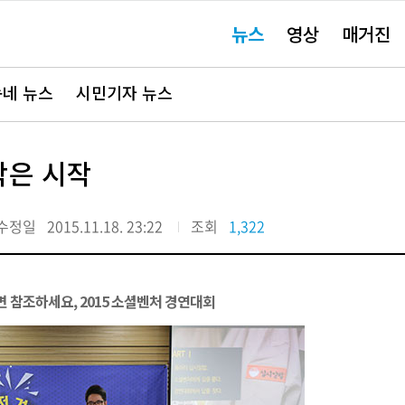
주
뉴스
영상
매거진
요
서
비
스
바
네 뉴스
시민기자 뉴스
로
가
기"
작은 시작
수정일
2015.11.18. 23:22
조회
1,322
면 참조하세요, 2015 소셜벤처 경연대회