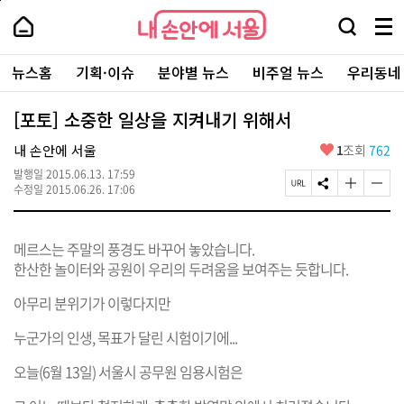
본
페
내
문
이
내
손
검
메
바
지
손
안
색
뉴
로
상
안
주
에
창
전
가
단
에
뉴스홈
기획·이슈
분야별 뉴스
비주얼 뉴스
우리동네
요
서
열
체
기
으
서
서
울
기
보
로
울
비
기
이
-
[포토] 소중한 일상을 지켜내기 위해서
스
동
서
바
울
좋
내 손안에 서울
1
조회
762
로
시
아
가
대
발행일
2015.06.13. 17:59
요
기
페
S
글
글
표
수정일
2015.06.26. 17:06
이
N
자
자
소
지
S
크
크
통
U
공
기
기
포
메르스는 주말의 풍경도 바꾸어 놓았습니다.
R
유
크
작
털
L
하
게
게
한산한 놀이터와 공원이 우리의 두려움을 보여주는 듯합니다.
복
기
변
변
사
경
경
아무리 분위기가 이렇다지만
하
하
기
기
누군가의 인생, 목표가 달린 시험이기에...
오늘(6월 13일) 서울시 공무원 임용시험은