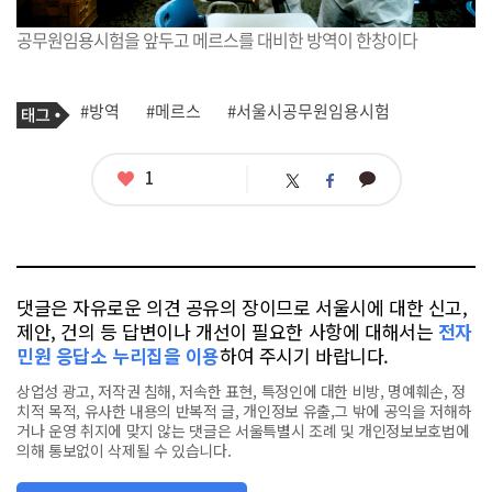
공무원임용시험을 앞두고 메르스를 대비한 방역이 한창이다
기
태
#방역
#메르스
#서울시공무원임용시험
사
그
관
련
태
좋
1
카
트
페
그
아
카
위
이
요
오
터
스
톡
북
댓글은 자유로운 의견 공유의 장이므로 서울시에 대한 신고,
제안, 건의 등 답변이나 개선이 필요한 사항에 대해서는
전자
민원 응답소 누리집을 이용
하여 주시기 바랍니다.
상업성 광고, 저작권 침해, 저속한 표현, 특정인에 대한 비방, 명예훼손, 정
치적 목적, 유사한 내용의 반복적 글, 개인정보 유출,그 밖에 공익을 저해하
거나 운영 취지에 맞지 않는 댓글은 서울특별시 조례 및 개인정보보호법에
의해 통보없이 삭제될 수 있습니다.