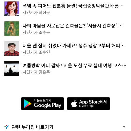
폭염 속 피어난 진분홍 물결! 국립중앙박물관 배롱나
무 명소
시민기자 최정윤
나의 마음을 사로잡은 건축물은? '서울시 건축상' 수
상작 공개!
시민기자 조수봉
더울 땐 잠시 쉬었다 가세요! 생수 냉장고부터 해피소
·무더위쉼터까지
시민기자 조수연
여름방학 어디 갈까? 서울 도심 무료 실내 여행 코스
추천
시민기자 김은주
다
A
운
p
로
p
드
S
하
t
기
o
관련 누리집 바로가기
G
r