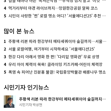
3
걸을 때마다 아픈 '족저근막염'…무작정 참지 말고 '이것' 해보세요!
4
먹거리부터 야경 라이브까지…망원한강공원 알짜 코스
5
시민이 사랑한 '찐' 로컬 명소 어디? '서울에디션25' 추천 코스
많이 본 뉴스
1
주황색 리본 따라 한강부터 메타세쿼이아 숲길까지…서울둘레길 15코스
2
서울 로컬여행, 여기부터 시작하세요 '서울에디션25'
3
한강 다리 아래서 영화 한 편! '다리밑 영화관' 무료 상영
4
우리 아이 체력이 쑥쑥! 클라이밍 키즈카페·어린이 체력장
5
폭염 속 피어난 진분홍 물결! 국립중앙박물관 배롱나무 명소
시민기자 인기뉴스
주황색 리본 따라 한강부터 메타세쿼이아 숲길까지…
서울둘레길 15코스
시민기자 박상현