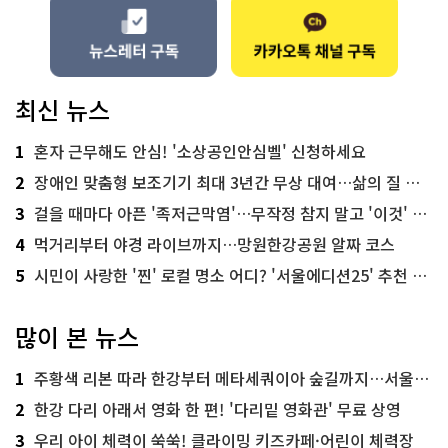
최신 뉴스
1
혼자 근무해도 안심! '소상공인안심벨' 신청하세요
2
장애인 맞춤형 보조기기 최대 3년간 무상 대여…삶의 질 높인다
3
걸을 때마다 아픈 '족저근막염'…무작정 참지 말고 '이것' 해보세요!
4
먹거리부터 야경 라이브까지…망원한강공원 알짜 코스
5
시민이 사랑한 '찐' 로컬 명소 어디? '서울에디션25' 추천 코스
많이 본 뉴스
1
주황색 리본 따라 한강부터 메타세쿼이아 숲길까지…서울둘레길 15코스
2
한강 다리 아래서 영화 한 편! '다리밑 영화관' 무료 상영
3
우리 아이 체력이 쑥쑥! 클라이밍 키즈카페·어린이 체력장