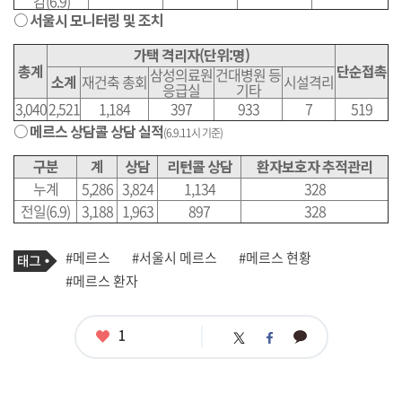
감(6.9)
○ 서울시 모니터링 및 조치
가택 격리자(단위:명)
총계
단순접촉
삼성의료원
건대병원 등
소계
재건축 총회
시설격리
응급실
기타
3,040
2,521
1,184
397
933
7
519
○ 메르스 상담콜 상담 실적
(6.9.11시 기준)
구분
계
상담
리턴콜 상담
환자보호자 추적관리
누계
5,286
3,824
1,134
328
전일(6.9)
3,188
1,963
897
328
기
태
#메르스
#서울시 메르스
#메르스 현황
사
그
관
#메르스 환자
련
태
그
좋
1
카
트
페
아
카
위
이
요
오
터
스
톡
북