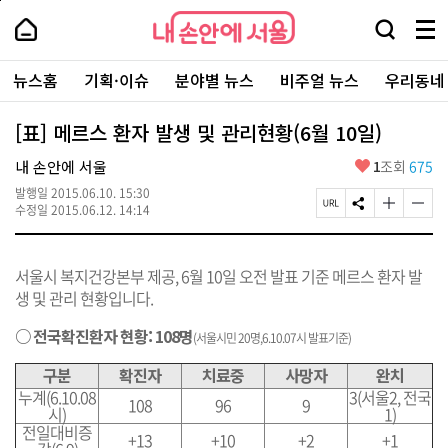
본
페
내
문
이
내
손
검
메
바
지
손
안
색
뉴
로
상
안
주
에
창
전
가
단
에
뉴스홈
기획·이슈
분야별 뉴스
비주얼 뉴스
우리동네
요
서
열
체
기
으
서
서
울
기
보
로
울
비
기
이
-
[표] 메르스 환자 발생 및 관리현황(6월 10일)
스
동
서
바
울
좋
내 손안에 서울
1
조회
675
로
시
아
가
대
발행일
2015.06.10. 15:30
요
기
페
S
글
글
표
수정일
2015.06.12. 14:14
이
N
자
자
소
지
S
크
크
통
U
공
기
기
포
서울시 복지건강본부 제공, 6월 10일 오전 발표 기준 메르스 환자 발
R
유
크
작
털
L
하
게
게
생 및 관리 현황입니다.
복
기
변
변
사
경
경
○ 전국확진환자 현황: 108명
(서울시민 20명,6.10.07시 발표기준)
하
하
기
기
구분
확진자
치료중
사망자
완치
누계(6.10.08
3(서울2, 전국
108
96
9
시)
1)
전일대비증
+13
+10
+2
+1