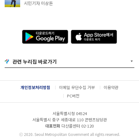
아트센터~마곡테라스거리
시민기자 이상돈
다
A
운
p
로
p
드
S
하
t
기
o
관련 누리집 바로가기
G
r
o
e
o
에
g
서
l
다
개인정보처리방침
이메일 무단수집 거부
이용약관
e
운
P
로
PC버전
l
드
a
하
y
기
서울특별시청 04524
서울특별시 중구 세종대로 110 콘텐츠담당관
대표전화
다산콜센터
02-120
ⓒ
2020. Seoul Metropolitan Government all rights reserved.