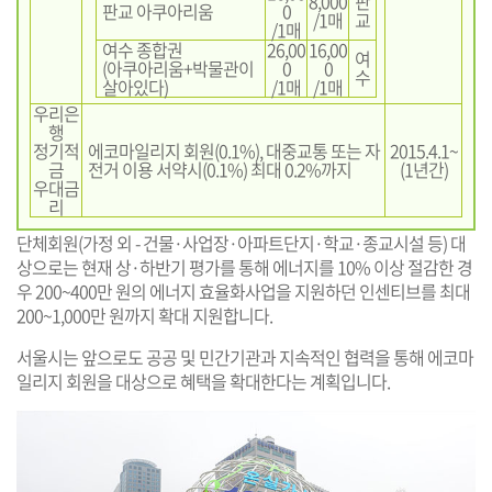
8,000
판
판교 아쿠아리움
0
/1매
교
/1매
여수 종합권
26,00
16,00
여
(아쿠아리움+박물관이
0
0
수
살아있다)
/1매
/1매
우리은
행
정기적
에코마일리지 회원(0.1%), 대중교통 또는 자
2015.4.1~
금
전거 이용 서약시(0.1%) 최대 0.2%까지
(1년간)
우대금
리
단체회원(가정 외 - 건물·사업장·아파트단지·학교·종교시설 등) 대
상으로는 현재 상·하반기 평가를 통해 에너지를 10% 이상 절감한 경
우 200~400만 원의 에너지 효율화사업을 지원하던 인센티브를 최대
200~1,000만 원까지 확대 지원합니다.
서울시는 앞으로도 공공 및 민간기관과 지속적인 협력을 통해 에코마
일리지 회원을 대상으로 혜택을 확대한다는 계획입니다.