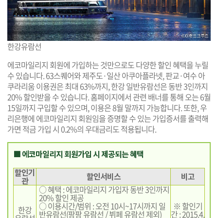
한강유람선
에코마일리지 회원에 가입하는 것만으로도 다양한 할인 혜택을 누릴
수 있습니다. 63스퀘어와 제주도·일산 아쿠아플라넷, 판교·여수 아
쿠라리움 이용권은 최대 63%까지, 한강 일반유람선은 동반 3인까지
20% 할인받을 수 있습니다. 홈페이지에서 관련 배너를 통해 오는 6월
15일까지 구입할 수 있으며, 이용은 8월 말까지 가능합니다. 또한, 우
리은행에 에코마일리지 회원임을 증명할 수 있는 가입증서를 출력해
가면 적금 가입 시 0.2%의 우대금리도 적용됩니다.
■ 에코마일리지 회원가입 시 제공되는 혜택
할인기
할인서비스
비고
관
○ 혜택 : 에코마일리지 가입자 동반 3인까지
20% 할인 제공
○ 이용시간/범위 : 오전 10시~17시까지 일
※ 할인기
한강
반유람선(팡팡 유람선 / 뷔페 유람선 제외)
간 : 2015.4.
유람선