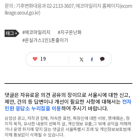
문의 : 기후변화대응과 02-2133-3607, 에코마일리지 홈페이지(
ecom
ileage.seoul.go.kr
)
기
태
#에코마일리지
#지구온난화
사
그
관
#온실가스1인1톤줄이기
련
태
그
좋
19
카
트
페
아
카
위
이
요
오
터
스
톡
북
댓글은 자유로운 의견 공유의 장이므로 서울시에 대한 신고,
제안, 건의 등 답변이나 개선이 필요한 사항에 대해서는
전자
민원 응답소 누리집을 이용
하여 주시기 바랍니다.
상업성 광고, 저작권 침해, 저속한 표현, 특정인에 대한 비방, 명예훼손, 정
치적 목적, 유사한 내용의 반복적 글, 개인정보 유출,그 밖에 공익을 저해하
거나 운영 취지에 맞지 않는 댓글은 서울특별시 조례 및 개인정보보호법에
의해 통보없이 삭제될 수 있습니다.