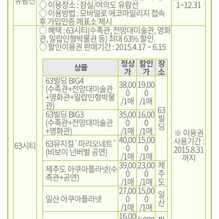
○ 이용장소 : 잠실/여의도 유람선
1~12.31
○ 이용방법 : 모바일로 에코마일리지 접속
후 가입인증 매표소 제시
○ 혜택 : 63시티(수족관, 전망대미술관, 영화
관, 밀랍인형박물관 등) 최대 63% 할인
○ 할인이용권 판매기간 : 2015.4.17 ~ 6.15
정상
할인
장
상품
가
가
소
63빌딩 BIG4
38,00
19,00
(수족관+전망대미술관
0
0
+영화관+밀랍인형박물
/1매
/1매
관)
63
63빌딩 BIG3
35,00
16,00
빌
(수족관+전망대미술관
0
0
딩
+영화관)
/1매
/1매
※ 이용권
40,00
15,00
사용기간 :
63뮤지컬`마리오네트`
63시티
0
0
2015.8.31
(비보이 넌버벌 공연)
/1매
/1매
까지
39,00
23,00
제
제주도 아쿠아플라넷(수
0
0
주
족관+공연)
/1매
/1매
도
27,00
15,00
일
일산 아쿠아플라넷
0
0
산
/1매
/1매
16,00