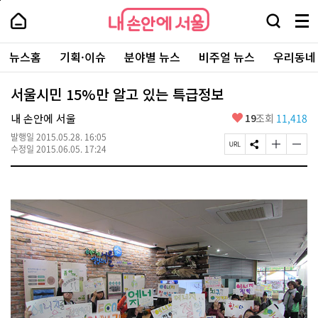
본
페
내
문
이
내
손
검
메
바
지
손
안
색
뉴
로
상
안
주
에
창
전
가
단
에
뉴스홈
기획·이슈
분야별 뉴스
비주얼 뉴스
우리동네
요
서
열
체
기
으
서
서
울
기
보
로
울
비
기
이
-
서울시민 15%만 알고 있는 특급정보
스
동
서
바
울
좋
내 손안에 서울
19
조회
11,418
로
시
아
가
대
발행일
2015.05.28. 16:05
요
기
페
S
글
글
표
수정일
2015.06.05. 17:24
이
N
자
자
소
지
S
크
크
통
U
공
기
기
포
R
유
크
작
털
L
하
게
게
복
기
변
변
사
경
경
하
하
기
기