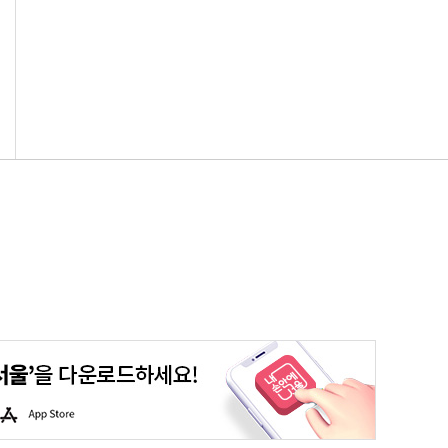
평생학습포털
청년포털
대기환경정보
에코마일리지
A
p
p