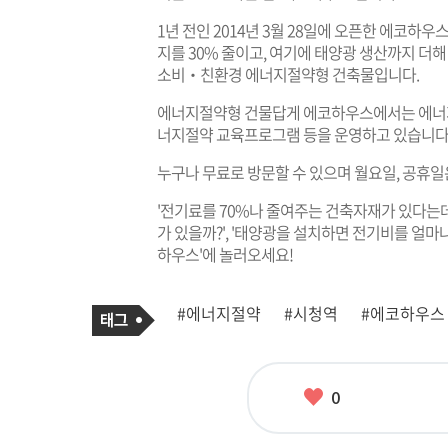
1년 전인 2014년 3월 28일에 오픈한 에코하
지를 30% 줄이고, 여기에 태양광 생산까지 더해
소비‧친환경 에너지절약형 건축물입니다.
에너지절약형 건물답게 에코하우스에서는 에너지
너지절약 교육프로그램 등을 운영하고 있습니다
누구나 무료로 방문할 수 있으며 월요일, 공휴일
'전기료를 70%나 줄여주는 건축자재가 있다는데
가 있을까?', '태양광을 설치하면 전기비를 얼마나
하우스'에 놀러오세요!
기
태
#에너지절약
#시청역
#에코하우스
사
그
관
련
태
그
좋
0
아
요