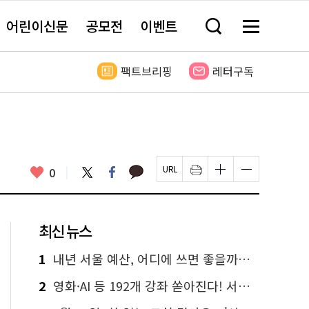
어린이신문
공모전
이벤트
검
메
색
뉴
창
전
열
체
팩트브리핑
레터구독
기
보
기
카
좋
트
페
0
페
인
글
글
카
위
이
아
이
쇄
자
자
오
터
스
요
지
하
크
크
톡
북
U
기
기
기
R
새
크
작
L
창
게
게
최신 뉴스
복
열
변
변
사
림
경
경
하
하
1
내년 서울 예산, 어디에 쓰면 좋을까요? 온라인 투표
기
기
2
영화·AI 등 192개 강좌 쏟아진다! 서울시민대학 선착순 신청