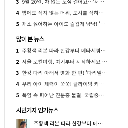
3
9월 20일, 차 없는 도심 걸어요…'서울 걷자 페스티벌' 선착순 5천명
4
밤에도 식지 않는 더위, 도시를 식히는 시원한 해법은?
5
채소 싫어하는 아이도 즐겁게 냠냠! '찾아가는 서울시 식생활 교육' 현장
많이 본 뉴스
1
주황색 리본 따라 한강부터 메타세쿼이아 숲길까지…서울둘레길 15코스
2
서울 로컬여행, 여기부터 시작하세요 '서울에디션25'
3
한강 다리 아래서 영화 한 편! '다리밑 영화관' 무료 상영
4
우리 아이 체력이 쑥쑥! 클라이밍 키즈카페·어린이 체력장
5
폭염 속 피어난 진분홍 물결! 국립중앙박물관 배롱나무 명소
시민기자 인기뉴스
주황색 리본 따라 한강부터 메타세쿼이아 숲길까지…서울둘레길 15코스