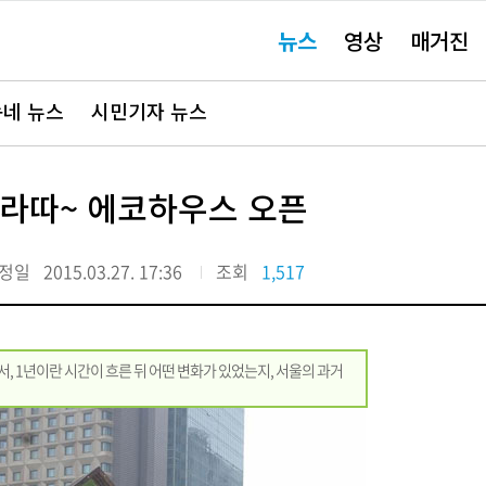
주
뉴스
영상
매거진
요
서
비
스
바
네 뉴스
시민기자 뉴스
로
가
기"
라따라따~ 에코하우스 오픈
정일
2015.03.27. 17:36
조회
1,517
서, 1년이란 시간이 흐른 뒤 어떤 변화가 있었는지, 서울의 과거