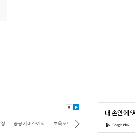
내
손
안
에
'서
광장
공공서비스예약
보육포털
일자리포털
문화포털
G
울'을
o
다
o