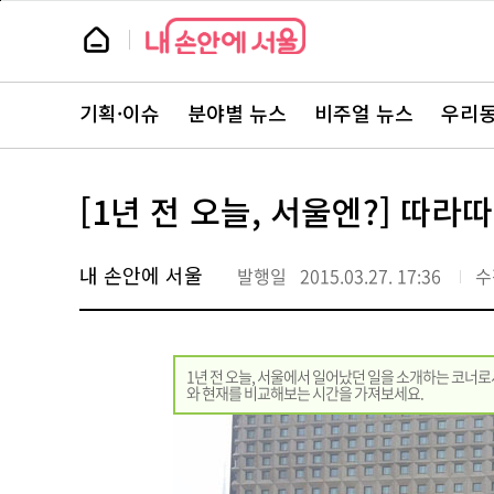
본
페
문
이
뉴
바
지
스
로
상
룸
가
단
뉴
기
으
스
로
기획·이슈
분야별 뉴스
비주얼 뉴스
우리동
주
이
요
동
서
비
스
[1년 전 오늘, 서울엔?] 따
바
로
가
기
내 손안에 서울
발행일
2015.03.27. 17:36
수
1년 전 오늘, 서울에서 일어났던 일을 소개하는 코너로
와 현재를 비교해보는 시간을 가져보세요.