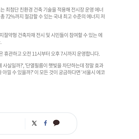
우스는 최첨단 친환경 건축 기술을 적용해 전시장 운영 에너
 총 72%까지 절감할 수 있는 국내 최고 수준의 에너지 저
절약형 건축자재 전시 및 시민들이 참여할 수 있는 에
.
은 휴관하고 오전 11시부터 오후 7시까지 운영합니다.
 사실일까?', '단열필름이 햇빛을 차단하는데 정말 효과
 아낄 수 있을까?' 이 모든 것이 궁금하다면 '서울시 에코
카
트
페
카
위
이
오
터
스
톡
북