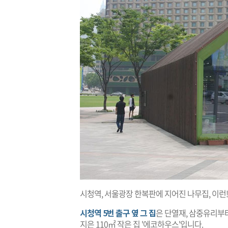
시청역, 서울광장 한복판에 지어진 나무집, 이런
시청역 5번 출구 옆 그 집
은 단열재, 삼중유리부
지은 110㎡ 작은 집 '에코하우스'입니다.