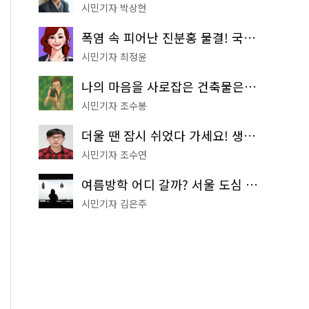
시민기자 박상현
폭염 속 피어난 진분홍 물결! 국립중앙박물관 배롱나무 명소
시민기자 최정윤
나의 마음을 사로잡은 건축물은? '서울시 건축상' 수상작 공개!
시민기자 조수봉
더울 땐 잠시 쉬었다 가세요! 생수 냉장고부터 해피소·무더위쉼터까지
시민기자 조수연
여름방학 어디 갈까? 서울 도심 무료 실내 여행 코스 추천
시민기자 김은주