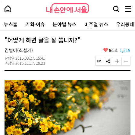
본
페
내
문
이
내
손
검
메
바
지
손
안
색
뉴
로
상
안
주
에
창
전
가
단
에
뉴스홈
기획·이슈
분야별 뉴스
비주얼 뉴스
우리동네
요
서
열
체
기
으
서
서
울
기
보
로
울
비
기
이
-
"어떻게 하면 글을 잘 씁니까?"
스
동
서
바
울
좋
김별아(소설가)
8
조회
1,219
로
시
아
가
대
발행일
2015.03.27. 15:41
요
기
페
S
글
글
표
수정일
2015.11.17. 20:23
이
N
자
자
소
지
S
크
크
통
U
공
기
기
포
R
유
크
작
털
L
하
게
게
복
기
변
변
사
경
경
하
하
기
기