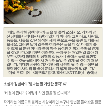
"매일 큼직한 공책에다가 글을 몇 줄씩 쓰십시오. 각자의 정
신 상태를 나타내는 내면의 일기가 아니라, 그 반대로 사람들,
동물들, 사물들 같은 외적인 세계 쪽으로 눈을 돌린 일기를 써
보세요. 그러면 날이 갈수록 여러분은 글을 더 잘, 더 쉽게 쓸
수 있게 될 뿐만 아니라 특히 아주 풍성한 기록의 수확을 얻게
될 것입니다. 왜냐하면 여러분의 눈과 귀는 매일매일 알아 깨
우친 갖가지 형태의 비정형의 잡동사니 속에서 글로 표현할
수 있는 것을 골라내어서 거두어들일 수 있게 될 것이기 때문
입니다. 위대한 사진작가가 하나의 사진이 될 수 있는 장면을
포착하여 사각의 틀 속에 분리시켜 넣게 되듯이 말입니다."
--미셸 투르니에 《외면일기(JOURNAL EXTIME)》 중에서
소설가 김별아의 '빛나는 말 가만한 생각' 67
"비결이 뭡니까? 어떻게 하면 글을 잘 씁니까?"
작가라는 이름으로 불리는 사람이라면 누구나 한번쯤 들어봤을 질문