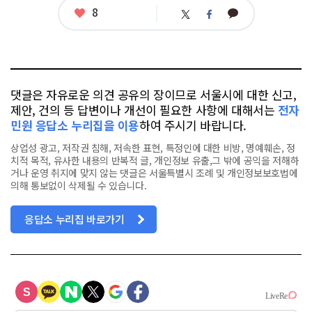
태
좋
8
카
트
페
그
아
카
위
이
요
오
터
스
톡
북
댓글은 자유로운 의견 공유의 장이므로 서울시에 대한 신고,
제안, 건의 등 답변이나 개선이 필요한 사항에 대해서는
전자
민원 응답소 누리집을 이용
하여 주시기 바랍니다.
상업성 광고, 저작권 침해, 저속한 표현, 특정인에 대한 비방, 명예훼손, 정
치적 목적, 유사한 내용의 반복적 글, 개인정보 유출,그 밖에 공익을 저해하
거나 운영 취지에 맞지 않는 댓글은 서울특별시 조례 및 개인정보보호법에
의해 통보없이 삭제될 수 있습니다.
응답소 누리집 바로가기