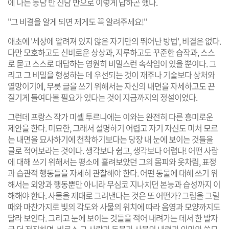
에 나는 농담 반 진담 반으로 이렇게 답하곤 했다.
"그 비결을 알게 되면 제게도 꼭 알려주세요!"
애초에 '세상에 알려져 있지 않은 자기만의 뛰어난 방법', 비결은 없다.
다만 모호하고도 신비로운 상상과, 지루하고도 꾸준한 습작과, 스스
로 묻고 스스로 대답하는 영원히 비밀스런 속삭임이 있을 뿐이다. 그
리고 그 비밀을 형성하는 데 우선되는 것이 재주나 기술보다 상처와
열망이기에, 무릇 글을 쓰기 위해서는 자신의 내면을 자세하고도 끈
질기게 들여다볼 필요가 있다는 것이 지금까지의 정설이었다.
그런데 프랑스 작가 미셸 투르니에는 이와는 완전히 다른 흥미로운
제안을 한다. 미묘한, 그래서 설명하기 어렵고 자기 자신도 미처 모르
는 내면을 묘사하기에 천착하기보다는 당장 내 눈에 보이는 것들을
글로 적어보라는 것이다. 생각보다 쉽고, 생각보다 어렵다! 어떤 사람
에 대해 쓰기 위해서는 평소에 흘려보았던 그의 몸피와 옷차림, 표정
과 습관적 행동들을 자세히 관찰해야 한다. 어떤 동물에 대해 쓰기 위
해서는 외양과 행동뿐만 아니라 무심코 지나치던 본능과 습성까지 이
해해야 한다. 사물을 제대로 그려낸다는 것은 또 어떤가? 그림을 그릴
때와 마찬가지로 빛의 각도와 사물의 위치에 따라 음영과 모양까지도
달라 보인다. 그리고 눈에 보이는 것들을 적어 내려가는 데서 한 발자
국 더 전진하면, 비로소 그 사람과 동물과 사물의 내력과 의미와 쓸모