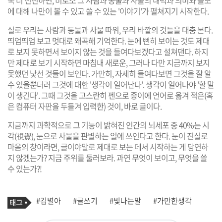
에 대해 나만이 볼 수 있고 쓸 수 있는 '이야기'가 펼쳐지기 시작한다.
실로 우리는 사람과 동물과 사물 따위, 우리 바깥의 것들을 대충 본다.
띄엄띄엄 보고 멋대로 왜곡해 기억한다. 눈에 뻔히 보이는 것도 제대
로 보지 못하면서 보이지 않는 것을 들여다보겠다고 설쳐댄다. 하지
만 제대로 보기 시작하면 마침내 새로운, 그러나 다만 지금까지 보지
못했던 낯선 것들이 보인다. 가만히, 자세히 들여다보면 그것을 잘 알
수 있을뿐더러 그것에 대한 '생각이 일어난다'. 생각이 일어나야 '할 말
이 생긴다'. 그때 그것을 고스란히 펜으로 종이에 언어로 옮겨 적은(혹
은 컴퓨터 자판을 두들겨 입력한) 것이, 바로 글이다.
지금까지 과학적으로 그 기능이 밝혀진 인간의 뇌세포 중 40%는 시
각(視覺), 눈으로 사물을 판별하는 일에 쓰인다고 한다. 눈이 진실로
마음의 창이라면, 글이야말로 제대로 보는 데서 시작하는 게 당연하
지 않겠는가? 지금 주위를 둘러보라. 과연 무엇이 보이고, 무엇을 쓸
수 있는가?!
기
태
#김별아
#글쓰기
#빛나는말
#가만한생각
사
그
관
련