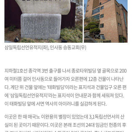
삼일독립선언유적지(좌), 인사동 승동교회(우)
지하철1호선 종각역 3번 출구를 나서 종로타위빌딩 옆 골목으로 200
여 미터쯤 걸어 인사동으로 들어가자 오른편에 12층 건물이 나타난
다. 계단 위 건물 앞에는 '태화빌딩'이라는 표지석과 건물입구 오른 편
에 '삼일독립선언유적지'라는 표지석이 안내문과 함께 세워져 있다.
이 태화빌딩 앞에 서면 역사의 아이러니를 실감하게 된다.
이곳은 한 때 매국노 이완용의 별장이 있었는데 3,1독립선언서의 산
실이 된 곳이기 때문이다. 이곳은 본래 조선의 24대 임금인 헌종의 후