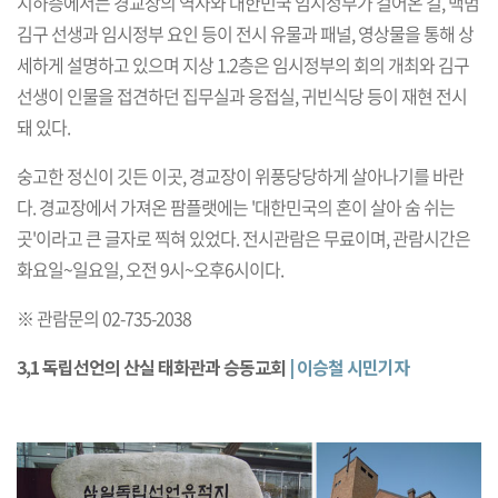
지하층에서는 경교장의 역사와 대한민국 임시정부가 걸어온 길, 백범
김구 선생과 임시정부 요인 등이 전시 유물과 패널, 영상물을 통해 상
세하게 설명하고 있으며 지상 1.2층은 임시정부의 회의 개최와 김구
선생이 인물을 접견하던 집무실과 응접실, 귀빈식당 등이 재현 전시
돼 있다.
숭고한 정신이 깃든 이곳, 경교장이 위풍당당하게 살아나기를 바란
다. 경교장에서 가져온 팜플랫에는 '대한민국의 혼이 살아 숨 쉬는
곳'이라고 큰 글자로 찍혀 있었다. 전시관람은 무료이며, 관람시간은
화요일~일요일, 오전 9시~오후6시이다.
※ 관람문의 02-735-2038
3,1 독립선언의 산실 태화관과 승동교회
| 이승철 시민기자