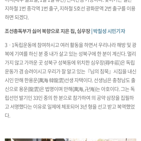
지하철 1번 종각역 1번 출구, 지하철 5호선 광화문역 2번 출구를 이용
하면 되겠다.
조선총독부가 싫어 북향으로 지은 집, 심우장
| 박칠성 시민기자
3ㆍ1독립운동에 참여하시고 여러 활동을 하면서 우리나라 해방 및 광
복에 기여를 하신 분 중 내가 살고 있는 성북구에 한 분이 계신다. 멀리
가지 않고 가까운 곳 성북구 성북동에 위치한 심우장(尋牛莊)은 독립
운동가 겸 승려이시고 우리가 잘 알고 있는『님의 침묵』시집을 내신
시인 만해 한용운(萬海 韓龍雲)선생 자택이다. 선생님은 충청남도 출
신으로 용운(龍雲)은 법명이며 만해(萬海, 卍海)는 아호이다. 그는 독
립선언 발기인 33인 중의 한 분으로 참가하여 의 공약 삼장을 집필하
고 서명했다는 이유로 일제에 체포되어 3년 형을 선고 받고 복역했었
다.