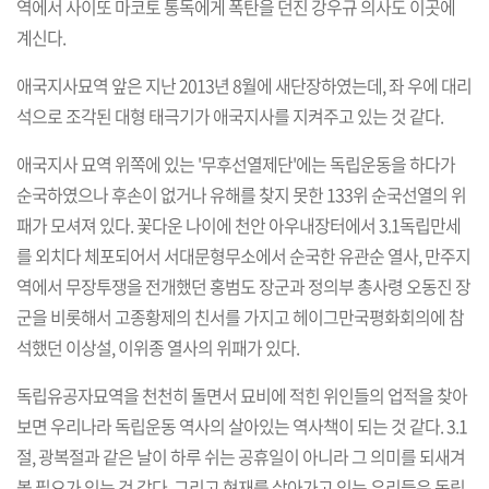
역에서 사이또 마코토 통독에게 폭탄을 던진 강우규 의사도 이곳에
계신다.
애국지사묘역 앞은 지난 2013년 8월에 새단장하였는데, 좌 우에 대리
석으로 조각된 대형 태극기가 애국지사를 지켜주고 있는 것 같다.
애국지사 묘역 위쪽에 있는 '무후선열제단'에는 독립운동을 하다가
순국하였으나 후손이 없거나 유해를 찾지 못한 133위 순국선열의 위
패가 모셔져 있다. 꽃다운 나이에 천안 아우내장터에서 3.1독립만세
를 외치다 체포되어서 서대문형무소에서 순국한 유관순 열사, 만주지
역에서 무장투쟁을 전개했던 홍범도 장군과 정의부 총사령 오동진 장
군을 비롯해서 고종황제의 친서를 가지고 헤이그만국평화회의에 참
석했던 이상설, 이위종 열사의 위패가 있다.
독립유공자묘역을 천천히 돌면서 묘비에 적힌 위인들의 업적을 찾아
보면 우리나라 독립운동 역사의 살아있는 역사책이 되는 것 같다. 3.1
절, 광복절과 같은 날이 하루 쉬는 공휴일이 아니라 그 의미를 되새겨
볼 필요가 있는 것 같다. 그리고 현재를 살아가고 있는 우리들은 독립