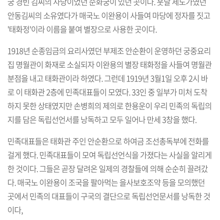
궁 경빈 김씨의 사당이었던 순화궁이 있던 곳이다. 훗날 세도가였던
안동김씨의 소유였다가 매국노 이완용이 사들여 마당에 정자를 짓고
'태화정'이라 이름을 붙여 별장으로 사용한 곳이다.
1918년 순종임금의 요리사였던 부제조 안순환이 운영하던 궁중요리
집 명월관이 화재로 소실되자 이완용의 별장 태화정을 사들여 명월관
분점을 내고 태화관이라 하였다. 그런데 1919년 3월1일 오후 2시 바
로 이 태화관 2층에 민족대표들이 모였다. 33인 중 일부가 미처 도착
하지 못한 상태였지만 손병희의 제의로 한용운이 우리 민족의 독립의
지를 담은 독립선언서를 낭독하고 모두 일어나 만세 3창을 했다.
민족대표들은 태화관 주인 안순환으로 하여금 조선총독부에 전화를
걸게 했다. 민족대표들이 모여 독립선언식을 가졌다는 사실을 알리게
한 것이다. 그들은 곧장 달려온 일제의 경찰들에 의해 순순히 끌려갔
다. 매국노 이완용이 조국을 팔아먹는 을사보호조약 등을 모의했던
곳에서 민족의 대표들이 구국의 결단으로 독립선언문서를 낭독한 것
이다,