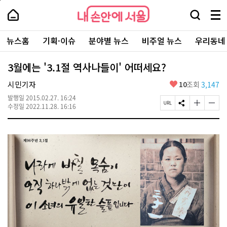
본
페
내
문
이
내
손
검
메
바
지
손
안
색
뉴
로
상
안
주
에
창
전
가
단
에
뉴스홈
기획·이슈
분야별 뉴스
비주얼 뉴스
우리동네
요
서
열
체
기
으
서
서
울
기
보
로
울
비
기
이
-
3월에는 '3.1절 역사나들이' 어떠세요?
스
동
서
바
울
좋
시민기자
10
조회
3,147
로
시
아
가
대
발행일
2015.02.27. 16:24
요
기
페
S
글
글
표
수정일
2022.11.28. 16:16
이
N
자
자
소
지
S
크
크
통
U
공
기
기
포
R
유
크
작
털
L
하
게
게
복
기
변
변
사
경
경
하
하
기
기