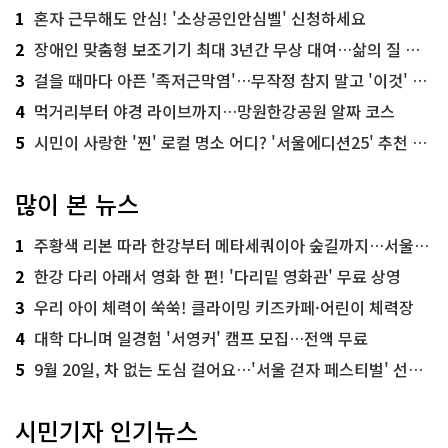
1
혼자 근무해도 안심! '소상공인안심벨' 신청하세요
2
장애인 맞춤형 보조기기 최대 3년간 무상 대여…삶의 질 높인다
3
걸을 때마다 아픈 '족저근막염'…무작정 참지 말고 '이것' 해보세요!
4
먹거리부터 야경 라이브까지…망원한강공원 알짜 코스
5
시민이 사랑한 '찐' 로컬 명소 어디? '서울에디션25' 추천 코스
많이 본 뉴스
1
주황색 리본 따라 한강부터 메타세쿼이아 숲길까지…서울둘레길 15코스
2
한강 다리 아래서 영화 한 편! '다리밑 영화관' 무료 상영
3
우리 아이 체력이 쑥쑥! 클라이밍 키즈카페·어린이 체력장
4
대학 다니며 일경험 '서영커' 캠프 모집…전액 무료
5
9월 20일, 차 없는 도심 걸어요…'서울 걷자 페스티벌' 선착순 5천명
시민기자 인기뉴스