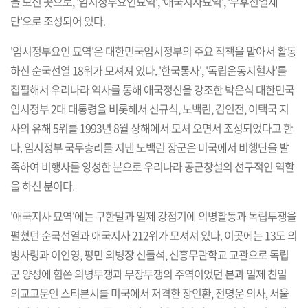
을 모신 곳으로, '임시정부요인묘역', '애국지사묘역', '무후선열제
단'으로 조성되어 있다.
'임시정부요인 묘역'은 대한민국임시정부의 주요 직책을 맡아서 활동
하신 순국선열 18위가 모셔져 있다. '한국통사', '독립운동지헐사'를
집필해서 우리나라 역사를 통해 애국정신을 강조한 박은식 대한민국
임시정부 2대 대통령을 비롯해서 신규식, 노백린, 김인전, 이택국 지
사의 유해 5위를 1993년 8월 상해에서 모셔 오면서 조성되었다고 한
다. 임시정부 국무총리를 지낸 노백린 장군은 미국에서 비행단을 발
족하여 비행사를 양성한 분으로 우리나라 공군창설의 선구적인 역할
을 하신 분이다.
'애국지사 묘역'에는 구한말과 일제 강점기에 의병활동과 독립투쟁을
펼쳤던 순국선열과 애국지사 212위가 모셔져 있다. 이곳에는 13도 의
병사령과 이인영, 평민 의병장 신돌석, 신흥무관학교 교관으로 독립
군 양성에 힘쓴 의병투쟁과 무장투쟁의 주역이었던 분과 일제 친일
외교고문인 스티븐시를 미국에서 저격한 장인환, 전명운 의사, 서울