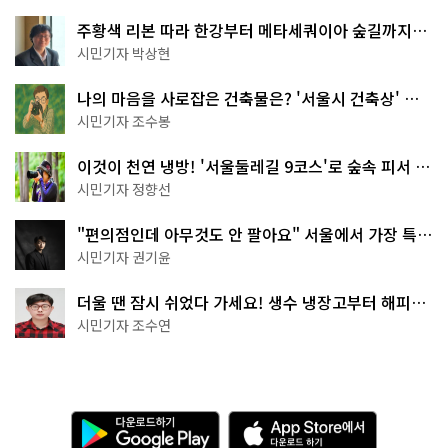
주황색 리본 따라 한강부터 메타세쿼이아 숲길까지…
서울둘레길 15코스
시민기자 박상현
나의 마음을 사로잡은 건축물은? '서울시 건축상' 수
상작 공개!
시민기자 조수봉
이것이 천연 냉방! '서울둘레길 9코스'로 숲속 피서 떠
나볼까
시민기자 정향선
"편의점인데 아무것도 안 팔아요" 서울에서 가장 특별
한 편의점의 정체
시민기자 권기윤
더울 땐 잠시 쉬었다 가세요! 생수 냉장고부터 해피소
·무더위쉼터까지
시민기자 조수연
다
A
운
p