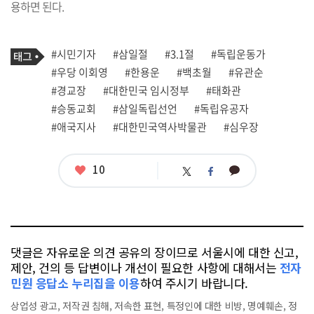
용하면 된다.
기
태
#시민기자
#삼일절
#3.1절
#독립운동가
사
그
관
#우당 이회영
#한용운
#백초월
#유관순
련
#경교장
#대한민국 임시정부
#태화관
태
그
#승동교회
#삼일독립선언
#독립유공자
#애국지사
#대한민국역사박물관
#심우장
좋
10
카
트
페
아
카
위
이
요
오
터
스
톡
북
댓글은 자유로운 의견 공유의 장이므로 서울시에 대한 신고,
제안, 건의 등 답변이나 개선이 필요한 사항에 대해서는
전자
민원 응답소 누리집을 이용
하여 주시기 바랍니다.
상업성 광고, 저작권 침해, 저속한 표현, 특정인에 대한 비방, 명예훼손, 정