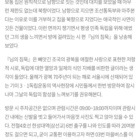
보통 집은 원칙적으로 남향으로 짓는 것인데 대지를 보았을 때 아무
런 제한도 없는데 북향이었다. 남향으로 지으면 조선통독부와 마주본
다는 이유로 이를 거부하고 집을 북향으로 지었다는 애국적인 사연이
깃든 건물이었다. 이런 면까지 챙기면서 평생 민족 독립을 위해 애썼
던 그의 생을 느끼면서 방에 걸려있는 시 편『님의 침묵』을 낭송해
보았다
『님의 침묵』은 빼앗긴 조국의 광복을 애절한 사랑으로 표현한 저항
적 시로, 독립에 대한 열망과 일제의 식민 지배를 비판한 글이라는 생
각이 들었다. 올해가 광복 70주년이 되는 해로 서울시에 산재되어 있
는 기미 3ㆍ1독립운동의 역사현장에 시민들께서 한번 방문하여 잠시
나마 그날의 독립의 함성을 느껴보기를 권유해본다.
방문 시 주차공간은 없으며 관람시간은 09:00~18:00까지이며 관람시
간 내에는 신발을 벗고 들어가서 마음껏 사진도 찍고 앉아 있을 수 있
다. 전철4호선 한성대역(삼선교) 6번 출구를 나와 인도를 따라 20여분
정도 걸으면 되고, 굳이 교통편 이용하고자 하면 03번 마을버스를 이