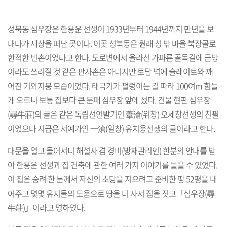
성북동 심우장은 한용운 선생이 1933년부터 1944년까지 만년을 보
내다가 세상을 떠난 곳이다. 이곳 성북동은 원래 성 밖 마을 북장골로
한적한 빈촌이었다고 한다. 도로변에서 올라선 가파른 골목길에 금방
이라도 쓰려질 것 같은 판자촌은 아니지만 토담 벽에 슬레이트와 깨
어진 기와지붕 모습이었다. 태극기가 펄렁이는 길 따라 100여m 힘들
게 오르니 보통 집보다 큰 문패 심우장 앞에 섰다. 건물 현판 심우장
(尋牛莊)의 글은 같은 독립선언발기인 葦滄(위창) 오세창선생의 친필
이었으나 지금은 서예가인 一滄(일창) 유치웅선생의 글이라고 한다.
대문을 열고 들어서니 해설사 겸 경비(방재관리인) 한분의 안내를 받
아 한용운 선생과 집 건축에 관한 여러 가지 이야기를 들을 수 있었다.
이 집은 승려 한 분께서 자신의 초당을 지으려고 준비한 땅 52평을 내
어주고 몇몇 유지들의 도움으로 땅을 더 사서 집을 짓고「심우장(尋
牛莊)」이라고 명하였다.