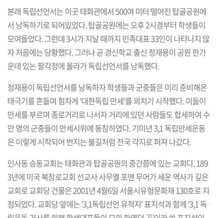
본래 독립선언서는 이곳 태화관에서 500여 미터 떨어진 탑골공원에
서 낭독하기로 되어있었다. 탑골공원에는 오후 2시경부터 학생들이
모여들었다. 그런데 3시가 지날 때까지 민족대표 33인이 나타나지 않
자 처음에는 당황했다. 그러나 곧 경신학교 출신 정재용이 공원 한가
운데 있는 팔각정에 올라가 독립선언서를 낭독했다.
정재용이 독립선언서를 낭독하자 학생들과 군중들은 미리 준비해온
태극기를 흔들며 힘차게 '대한독립 만세'를 외치기 시작했다. 이들이
만세를 부르며 종로거리로 나서자 거리에 있던 사람들도 합세하여 수
만 명의 군중들이 만세시위에 동참하였다. 기미년 3,1 독립만세운동
은 이렇게 시작되어 번지는 불길처럼 전국 각지로 퍼져 나갔다.
인사동 승동교회는 태화관과 탑골공원의 중간쯤에 있는 교회다. 189
3년에 미국 북장로교회 선교사 사무엘 포맨 무어가 세운 역사가 깊은
교회로 교회당 건물은 2001년 4월6일 서울시유형문화재 130호로 지
정되었다. 교회당 앞에는 '3,1독립선언 유적지' 표지석과 함께 '3,1 독
립운동 거사를 위해 학생대표들이 모의 하였던 곳'이라 쓴 표지석이