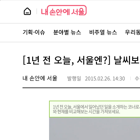
본
페
문
이
뉴
바
지
스
로
상
룸
가
단
뉴
기
으
스
로
기획·이슈
분야별 뉴스
비주얼 뉴스
우리동
주
이
요
동
서
비
스
[1년 전 오늘, 서울엔?] 날
바
로
가
기
내 손안에 서울
발행일
2015.02.26. 14:30
수
1년 전 오늘, 서울에서 일어났던 일을 소개하는 코너로
와 현재를 비교해보는 시간을 가져보세요.