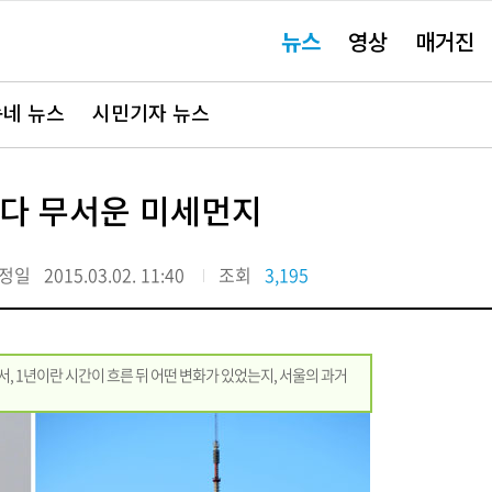
주
뉴스
영상
매거진
요
서
비
스
바
네 뉴스
시민기자 뉴스
로
가
기"
씨보다 무서운 미세먼지
정일
2015.03.02. 11:40
조회
3,195
서, 1년이란 시간이 흐른 뒤 어떤 변화가 있었는지, 서울의 과거