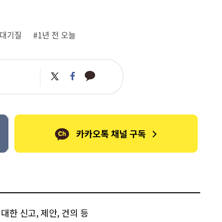
#대기질
#1년 전 오늘
카
트
페
카
위
이
오
터
스
톡
북
한 신고, 제안, 건의 등