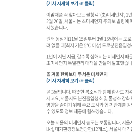
(기사 자세히 보기 ☞ 클릭)
이맘때쯤 꼭 찾아오는 불청객 '(초)미세먼지', 1
2월 26일, 서울시는 초미세먼지 주의보 발령에
시했습니다.
원래 동절기(11월 15일부터 3월 15일)에는 
려 없을 때(최저 기온 5℃ 이상) 도로분진흡입
1년이 지난 지금, 갈수록 심해지는 미세먼지 때
초미세먼지 특별관리 대책을 만들어 발표했습니
올 겨울 한파보다 무서운 미세먼지
(기사 자세히 보기 ☞ 클릭)
곧 3월입니다. 따뜻한 봄소식과 함께 황사도 자
시고요, 서울시도 분진흡입청소 및 물청소 강화 
영향을 줄이기 위해 주요 도시와 협력 관계를 
수 있도록 정보 제공에 힘쓰겠습니다.
오늘 서울의 미세먼지 농도는 보통입니다. 서울
i.kr
), 대기환경정보전광판(12개소), 서울시 대