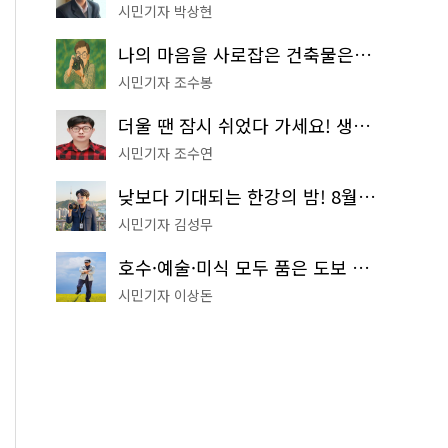
시민기자 박상현
나의 마음을 사로잡은 건축물은? '서울시 건축상' 수상작 공개!
시민기자 조수봉
더울 땐 잠시 쉬었다 가세요! 생수 냉장고부터 해피소·무더위쉼터까지
시민기자 조수연
낮보다 기대되는 한강의 밤! 8월 한정 무료 '한강 밤핑' 예약은?
시민기자 김성무
호수·예술·미식 모두 품은 도보 코스! 서울식물원~LG아트센터~마곡테라스거리
시민기자 이상돈