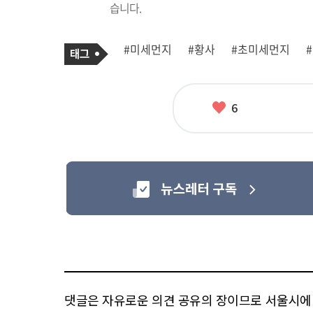
습니다.
기
태
#미세먼지
#황사
#초미세먼지
사
그
관
련
태
그
좋
6
아
요
댓글은 자유로운 의견 공유의 장이므로 서울시에 대