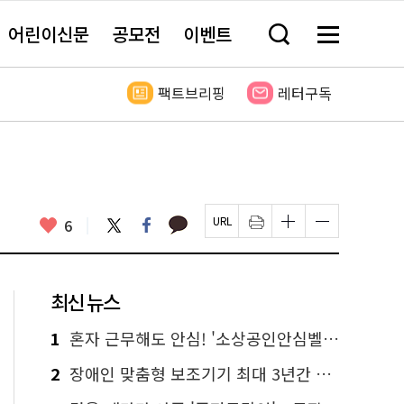
어린이신문
공모전
이벤트
검
메
색
뉴
창
전
열
체
팩트브리핑
레터구독
기
보
기
카
좋
트
페
6
페
인
글
글
카
위
이
아
이
쇄
자
자
오
터
스
요
지
하
크
크
톡
북
U
기
기
기
R
새
크
작
L
창
게
게
최신 뉴스
복
열
변
변
사
림
경
경
하
하
1
혼자 근무해도 안심! '소상공인안심벨' 신청하세요
기
기
2
장애인 맞춤형 보조기기 최대 3년간 무상 대여…삶의 질 높인다