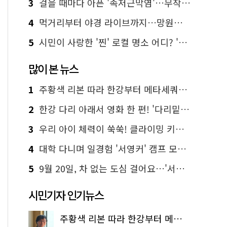
3
걸을 때마다 아픈 '족저근막염'…무작정 참지 말고 '이것' 해보세요!
4
먹거리부터 야경 라이브까지…망원한강공원 알짜 코스
5
시민이 사랑한 '찐' 로컬 명소 어디? '서울에디션25' 추천 코스
많이 본 뉴스
1
주황색 리본 따라 한강부터 메타세쿼이아 숲길까지…서울둘레길 15코스
2
한강 다리 아래서 영화 한 편! '다리밑 영화관' 무료 상영
3
우리 아이 체력이 쑥쑥! 클라이밍 키즈카페·어린이 체력장
4
대학 다니며 일경험 '서영커' 캠프 모집…전액 무료
5
9월 20일, 차 없는 도심 걸어요…'서울 걷자 페스티벌' 선착순 5천명
시민기자 인기뉴스
주황색 리본 따라 한강부터 메타세쿼이아 숲길까지…서울둘레길 15코스